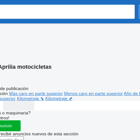
Aprilia motocicletas
de publicación
ción
Más caro en parte superior
Menos caro en parte superior
Año de f
superior
Kilometraje ⬊
Kilometraje ⬈
s o maquinaria?
tros!
nuncio
recibir anuncios nuevos de esta sección