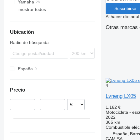
Yamaha
R-Series
Tempo
590
KX
MEC
X-series
SL
Snarler
Suscribirse
mostrar todos
Villager
855
Mule
Al hacer clic aq
Gator
M-series
Otras marcas 
Ubicación
S-series
XUV
Radio de búsqueda
España
4
Precio
Lvneng LX05
–
1.162 €
Motocicleta - esc
2022
365 km
Combustible
eléc
España, Barc
GAM SA