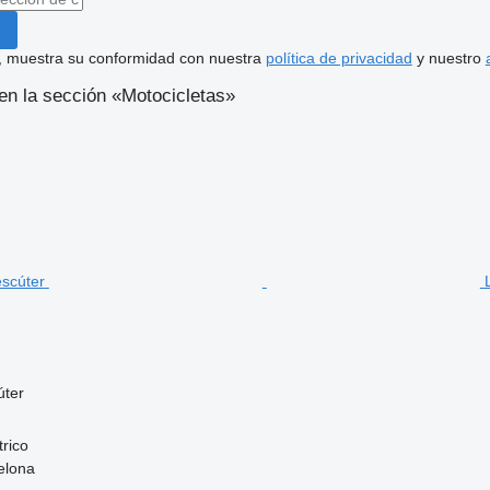
uí, muestra su conformidad con nuestra
política de privacidad
y nuestro
en la sección «Motocicletas»
úter
trico
elona