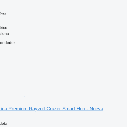
úter
trico
elona
vendedor
ctrica Premium Rayvolt Cruzer Smart Hub - Nueva
cleta