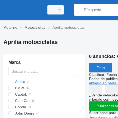
Autoline
Motocicletas
Aprilia motocicletas
Aprilia motocicletas
0 anuncios:
Marca
Filtro
Clasificar
:
Fecha 
Fecha de publica
Aprilia
Storm
antiguo en parte 
BMW
Thunder
Captok
1-Series
¿Vende vehículo
¡Hagalo con noso
Club Car
3-Series
CK
Publicar el a
Honda
5-Series
Onward
RXV
XS
G-series
Suscríbase para 
John Deere
8-Series
Precedent
XXS
TRX