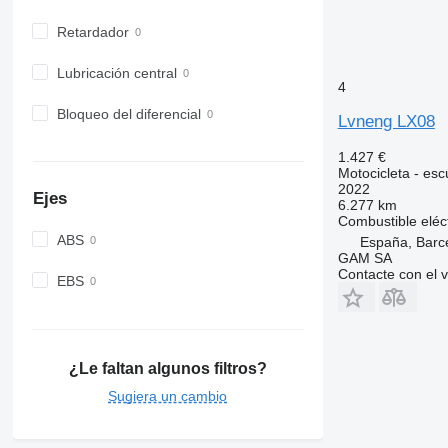
Retardador
Lubricación central
4
Bloqueo del diferencial
Lvneng LX08
1.427 €
Motocicleta - esc
2022
Ejes
6.277 km
Combustible
eléc
ABS
España, Barc
GAM SA
Contacte con el 
EBS
¿Le faltan algunos filtros?
Sugiera un cambio