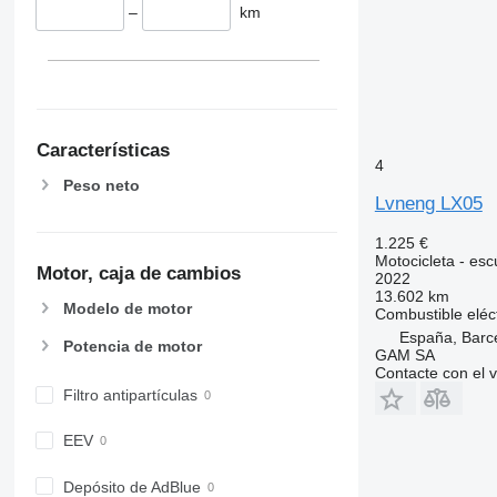
–
km
Características
4
Peso neto
Lvneng LX05
1.225 €
Motocicleta - esc
Motor, caja de cambios
2022
13.602 km
Modelo de motor
Combustible
eléc
España, Barc
Potencia de motor
GAM SA
Contacte con el 
Filtro antipartículas
EEV
Depósito de AdBlue