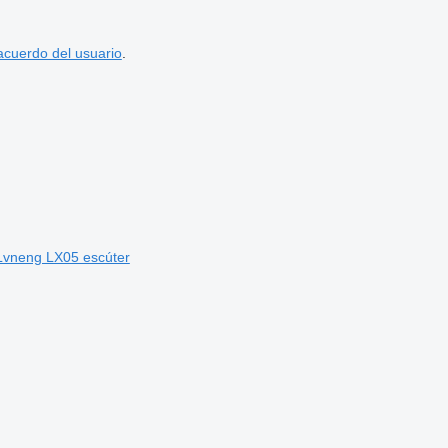
acuerdo del usuario
.
Lvneng LX05 escúter