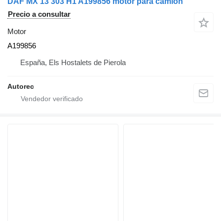
DAF MX 13 303 H1 A199856 motor para camión
Precio a consultar
Motor
A199856
España, Els Hostalets de Pierola
Autorec