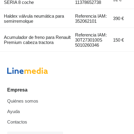
SERIA 8 coche
11378652738
Haldex válvula neumática para
Referencia IAM:
390 €
semirremolque
352062101
Referencia IAM:
Acumulador de freno para Renault
30T2730100S
150 €
Premium cabeza tractora
5010260346
Empresa
Quiénes somos
Ayuda
Contactos