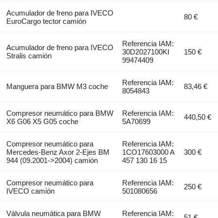
Acumulador de freno para IVECO
80 €
EuroCargo tector camión
Referencia IAM:
Acumulador de freno para IVECO
30D2027100KI
150 €
Stralis camión
99474409
Referencia IAM:
Manguera para BMW M3 coche
83,46 €
8054843
Compresor neumático para BMW
Referencia IAM:
440,50 €
X6 G06 X5 G05 coche
5A70699
Compresor neumático para
Referencia IAM:
Mercedes-Benz Axor 2-Ejes BM
1CO17603000 A
300 €
944 (09.2001->2004) camión
457 130 16 15
Compresor neumático para
Referencia IAM:
250 €
IVECO camión
501080656
Válvula neumática para BMW
Referencia IAM:
51 €