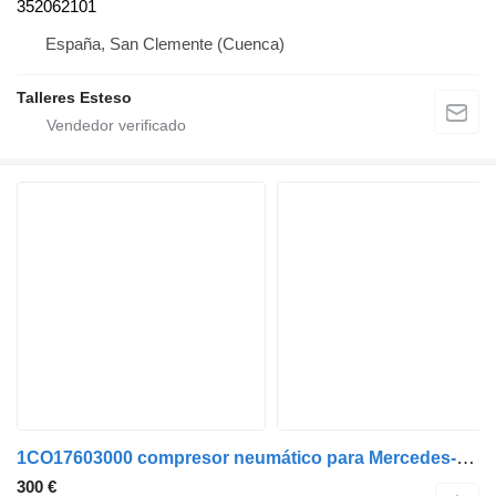
352062101
España, San Clemente (Cuenca)
Talleres Esteso
1CO17603000 compresor neumático para Mercedes-Benz Axor 2-Ejes BM 944 (09.2001->2004) camión
300 €