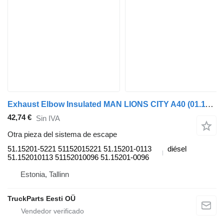
Exhaust Elbow Insulated MAN LIONS CITY A40 (01.11-) 51.15201-5221 para MAN Lion's bus (1991-) autobús
42,74 €
Sin IVA
Otra pieza del sistema de escape
51.15201-5221 51152015221 51.15201-0113
diésel
51.152010113 51152010096 51.15201-0096
Estonia, Tallinn
TruckParts Eesti OÜ