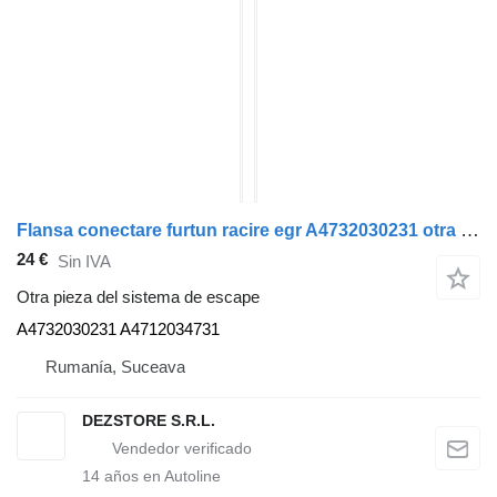
Flansa conectare furtun racire egr A4732030231 otra pieza del sistema de escape para Mercedes-Benz ACTROS MP4 cabeza tractora
24 €
Sin IVA
Otra pieza del sistema de escape
A4732030231 A4712034731
Rumanía, Suceava
DEZSTORE S.R.L.
14
años en Autoline