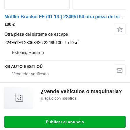
Muffler Bracket FE (01.13-) 22495194 otra pieza del sistema de escape para Volvo FL, FE (2013-) camión
100 €
Otra pieza del sistema de escape
22495194 23063426 22495100
diésel
Estonia, Rummu
KB AUTO EESTI OÜ
¿Vende vehículos o maquinaria?
¡Hagalo con nosotros!
Publicar el anuncio