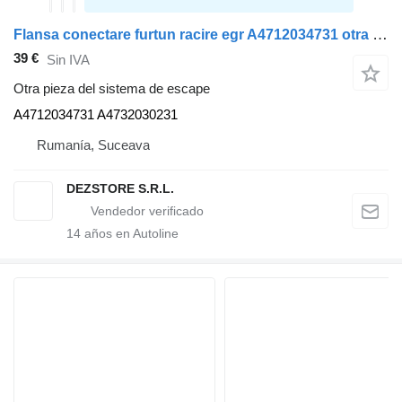
Flansa conectare furtun racire egr A4712034731 otra pieza del sistema de escape para Mercedes-Benz ACTROS MP4 cabeza tractora
39 €
Sin IVA
Otra pieza del sistema de escape
A4712034731 A4732030231
Rumanía, Suceava
DEZSTORE S.R.L.
14
años en Autoline