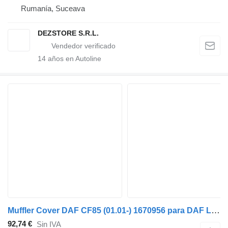
Rumanía, Suceava
DEZSTORE S.R.L.
14
años en Autoline
Muffler Cover DAF CF85 (01.01-) 1670956 para DAF LF45, LF55, LF180, CF65, CF75, CF85 (2001-) cabeza tractora
92,74 €
Sin IVA