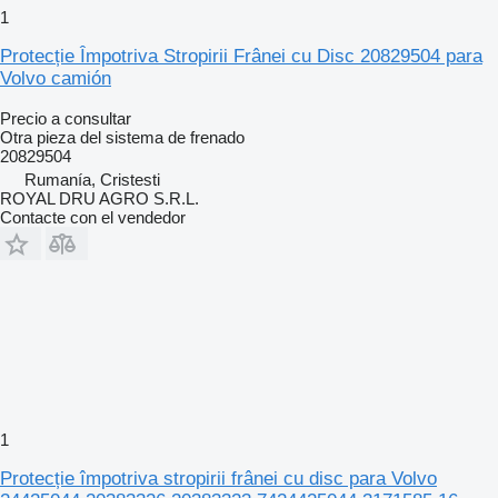
1
Protecție Împotriva Stropirii Frânei cu Disc 20829504 para
Volvo camión
Precio a consultar
Otra pieza del sistema de frenado
20829504
Rumanía, Cristesti
ROYAL DRU AGRO S.R.L.
Contacte con el vendedor
1
Protecție împotriva stropirii frânei cu disc para Volvo