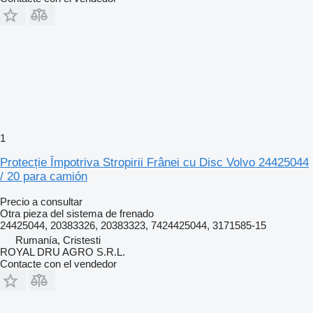
1
Protecție Împotriva Stropirii Frânei cu Disc Volvo 24425044
/ 20 para camión
Precio a consultar
Otra pieza del sistema de frenado
24425044, 20383326, 20383323, 7424425044, 3171585-15
Rumanía, Cristesti
ROYAL DRU AGRO S.R.L.
Contacte con el vendedor