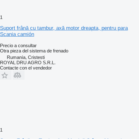
1
Suport frână cu tambur, axă motor dreapta, pentru para
Scania camión
Precio a consultar
Otra pieza del sistema de frenado
Rumanía, Cristesti
ROYAL DRU AGRO S.R.L.
Contacte con el vendedor
1