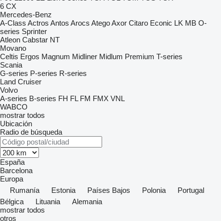
6
CX
Mercedes-Benz
A-Class
Actros
Antos
Arocs
Atego
Axor
Citaro
Econic
LK
MB
O-
series
Sprinter
Atleon
Cabstar
NT
Movano
Celtis
Ergos
Magnum
Midliner
Midlum
Premium
T-series
Scania
G-series
P-series
R-series
Land Cruiser
Volvo
A-series
B-series
FH
FL
FM
FMX
VNL
WABCO
mostrar todos
Ubicación
Radio de búsqueda
España
Barcelona
Europa
Rumanía
Estonia
Países Bajos
Polonia
Portugal
Bélgica
Lituania
Alemania
mostrar todos
otros