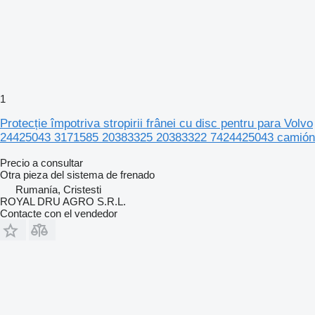
1
Protecție împotriva stropirii frânei cu disc pentru para Volvo
24425043 3171585 20383325 20383322 7424425043 camión
Precio a consultar
Otra pieza del sistema de frenado
Rumanía, Cristesti
ROYAL DRU AGRO S.R.L.
Contacte con el vendedor