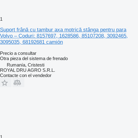
1
Suport frână cu tambur axa motrică stânga pentru para
Volvo – Coduri: 8157697, 1628586, 85107208, 3092465,
3095035, 68192681 camión
Precio a consultar
Otra pieza del sistema de frenado
Rumanía, Cristesti
ROYAL DRU AGRO S.R.L.
Contacte con el vendedor
1