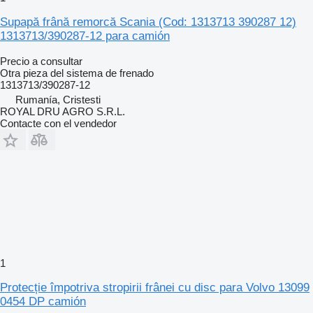
Supapă frână remorcă Scania (Cod: 1313713 390287 12)
1313713/390287-12 para camión
Precio a consultar
Otra pieza del sistema de frenado
1313713/390287-12
Rumanía, Cristesti
ROYAL DRU AGRO S.R.L.
Contacte con el vendedor
1
Protecție împotriva stropirii frânei cu disc para Volvo 13099
0454 DP camión