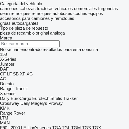
Categoría del vehículo
camiones
cabezas tractoras
vehículos comerciales
furgonetas
semirremolques
remolques
autobuses
coches
equipos
accesorios para camiones y remolques
grúas autocargantes
Tipo de pieza de repuesto
pieza de recambio original
análoga
Marca
No se han encontrado resultados para esta consulta
159
X-Series
Jumper
DAF
CF
LF
SB
XF
XG
AC
Ducato
Ranger
Transit
X series
Daily
EuroCargo
Eurotech
Stralis
Trakker
Crossway
Daily
Magelys
Proway
KMK
Range Rover
LTM
MAN
F90
L2000
LE
Lion's series
TGA
TGL
TGM
TGS
TGX