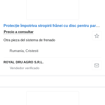
Protecție împotriva stropirii frânei cu disc pentru para Volvo 24425043 3171585 20383325 20383322 7424425043 camión
Precio a consultar
Otra pieza del sistema de frenado
Rumanía, Cristesti
ROYAL DRU AGRO S.R.L.