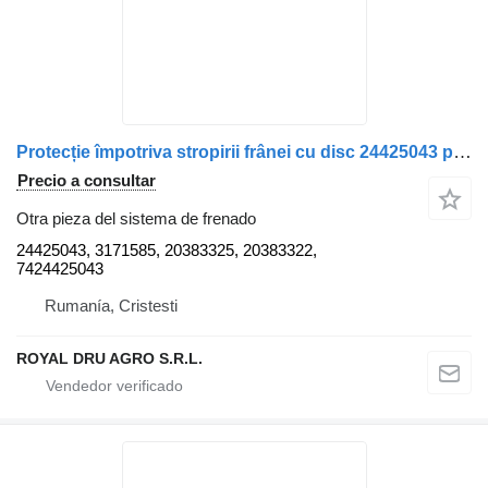
Protecție împotriva stropirii frânei cu disc 24425043 para Volvo 24425043 3171585 20383325 20383322 7424425043 camión
Precio a consultar
Otra pieza del sistema de frenado
24425043, 3171585, 20383325, 20383322,
7424425043
Rumanía, Cristesti
ROYAL DRU AGRO S.R.L.