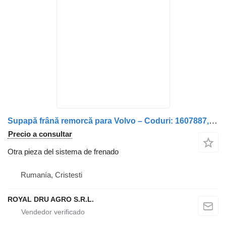
Supapă frână remorcă para Volvo – Coduri: 1607887, 1607888, 4773986, 42051712, 1114849, 8152301, 6154, 81523016154, 8152301-6120, 81523016120, 8152301-9120, 81523019120, 8152301-9165, 815230 camión
Precio a consultar
Otra pieza del sistema de frenado
Rumanía, Cristesti
ROYAL DRU AGRO S.R.L.