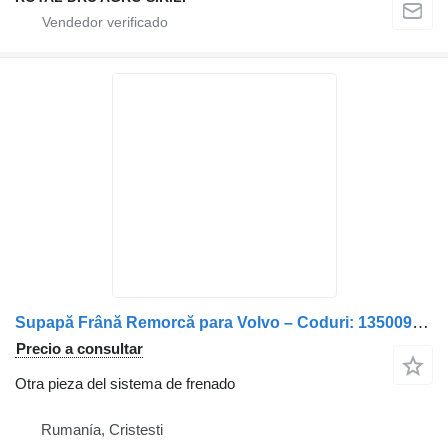
Supapă Frână Remorcă para Volvo – Coduri: 1350096, 20424431, 1331721, 571194, 1529148, 1935652, 5021170461, 1504970, 20424432 camión
Precio a consultar
Otra pieza del sistema de frenado
Rumanía, Cristesti