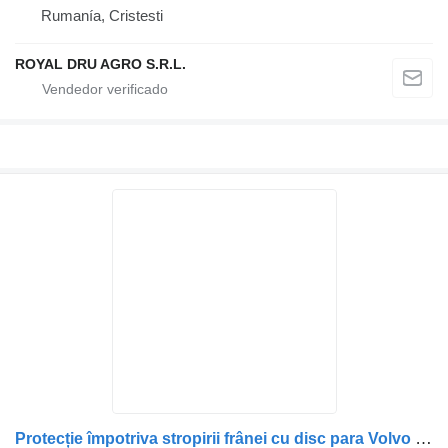
Rumanía, Cristesti
ROYAL DRU AGRO S.R.L.
Protecție împotriva stropirii frânei cu disc para Volvo 24425044 / 20383326 / 20383323 / 7424425044 / 3171585 camión