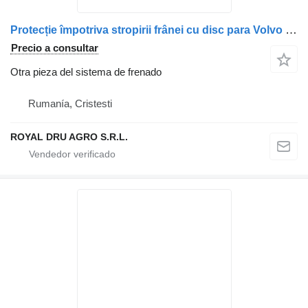
Protecție împotriva stropirii frânei cu disc para Volvo 24425044 20383326 20383323 7424425044 3171585 16 camión
Precio a consultar
Otra pieza del sistema de frenado
Rumanía, Cristesti
ROYAL DRU AGRO S.R.L.