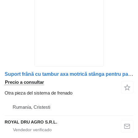
Suport frână cu tambur axa motrică stânga pentru para Volvo – Coduri: 8157697, 1628586, 85107208, 3092465, 3095035, 68192681 camión
Precio a consultar
Otra pieza del sistema de frenado
Rumanía, Cristesti
ROYAL DRU AGRO S.R.L.