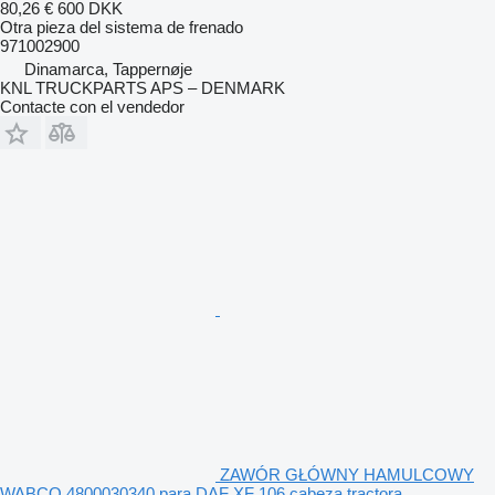
80,26 €
600 DKK
Otra pieza del sistema de frenado
971002900
Dinamarca, Tappernøje
KNL TRUCKPARTS APS – DENMARK
Contacte con el vendedor
ZAWÓR GŁÓWNY HAMULCOWY
WABCO 4800030340 para DAF XF 106 cabeza tractora