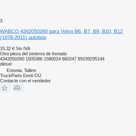
3
WABCO 4342050260 para Volvo B6, B7, B9, B10, B12
(1978-2011) autobús
15,32 €
Sin IVA
Otra pieza del sistema de frenado
4342050260 1505386 1580024 660247 89199295144
diésel
Estonia, Tallinn
TruckParts Eesti OÜ
Contacte con el vendedor