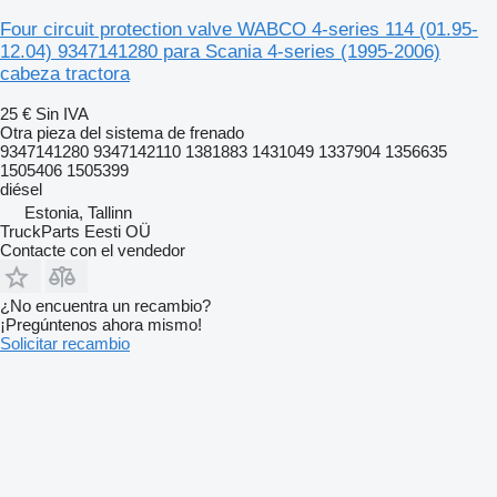
Four circuit protection valve WABCO 4-series 114 (01.95-
12.04) 9347141280 para Scania 4-series (1995-2006)
cabeza tractora
25 €
Sin IVA
Otra pieza del sistema de frenado
9347141280 9347142110 1381883 1431049 1337904 1356635
1505406 1505399
diésel
Estonia, Tallinn
TruckParts Eesti OÜ
Contacte con el vendedor
¿No encuentra un recambio?
¡Pregúntenos ahora mismo!
Solicitar recambio