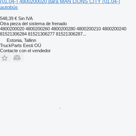
(01.04-) 4800200020 para MAN LIONS CITY (01.04-)
autobús
548,39 €
Sin IVA
Otra pieza del sistema de frenado
4800200020 4800200260 4800200280 4800200210 4800200240
81521306284 81521306277 81521306287...
Estonia, Tallinn
TruckParts Eesti OÜ
Contacte con el vendedor