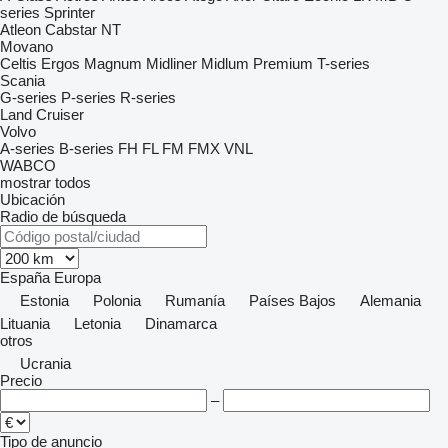
series
Sprinter
Atleon
Cabstar
NT
Movano
Celtis
Ergos
Magnum
Midliner
Midlum
Premium
T-series
Scania
G-series
P-series
R-series
Land Cruiser
Volvo
A-series
B-series
FH
FL
FM
FMX
VNL
WABCO
mostrar todos
Ubicación
Radio de búsqueda
España
Europa
Estonia
Polonia
Rumanía
Países Bajos
Alemania
Lituania
Letonia
Dinamarca
otros
Ucrania
Precio
–
Tipo de anuncio