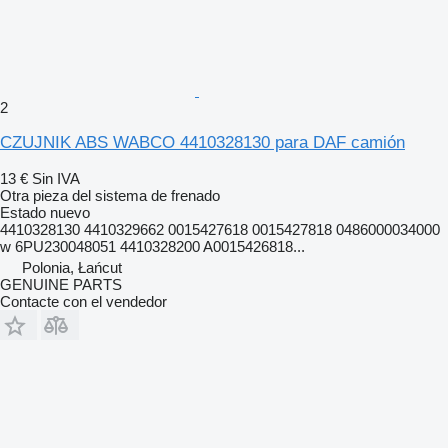
2
CZUJNIK ABS WABCO 4410328130 para DAF camión
13 €
Sin IVA
Otra pieza del sistema de frenado
Estado
nuevo
4410328130 4410329662 0015427618 0015427818 0486000034000
w 6PU230048051 4410328200 A0015426818...
Polonia, Łańcut
GENUINE PARTS
Contacte con el vendedor