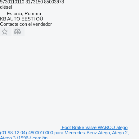
9730110110 3173150 85003978
diésel
Estonia, Rummu
KB AUTO EESTI OÜ
Contacte con el vendedor
Foot Brake Valve WABCO atego
(01.98-12.04) 4800010000 para Mercedes-Benz Atego, Atego 2,
Atego 3 (1996-) camión