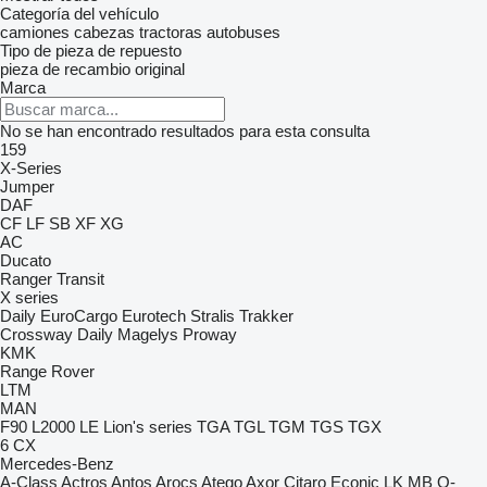
Categoría del vehículo
camiones
cabezas tractoras
autobuses
Tipo de pieza de repuesto
pieza de recambio original
Marca
No se han encontrado resultados para esta consulta
159
X-Series
Jumper
DAF
CF
LF
SB
XF
XG
AC
Ducato
Ranger
Transit
X series
Daily
EuroCargo
Eurotech
Stralis
Trakker
Crossway
Daily
Magelys
Proway
KMK
Range Rover
LTM
MAN
F90
L2000
LE
Lion's series
TGA
TGL
TGM
TGS
TGX
6
CX
Mercedes-Benz
A-Class
Actros
Antos
Arocs
Atego
Axor
Citaro
Econic
LK
MB
O-