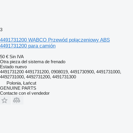
3
4491731200 WABCO Przewód połączeniowy ABS
4491731200 para camión
50 €
Sin IVA
Otra pieza del sistema de frenado
Estado
nuevo
4491731200 4491731200, 0908019, 4491730900, 4491731000,
4492731000, 4492731200, 4491731300
Polonia, Łańcut
GENUINE PARTS
Contacte con el vendedor