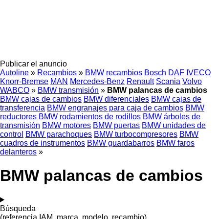
Publicar el anuncio
Autoline
»
Recambios
»
BMW recambios
Bosch
DAF
IVECO
Knorr-Bremse
MAN
Mercedes-Benz
Renault
Scania
Volvo
WABCO
»
BMW transmisión
»
BMW palancas de cambios
BMW cajas de cambios
BMW diferenciales
BMW cajas de
transferencia
BMW engranajes para caja de cambios
BMW
reductores
BMW rodamientos de rodillos
BMW árboles de
transmisión
BMW motores
BMW puertas
BMW unidades de
control
BMW parachoques
BMW turbocompresores
BMW
cuadros de instrumentos
BMW guardabarros
BMW faros
delanteros
»
BMW palancas de cambios
Búsqueda
(referencia IAM, marca, modelo, recambio)