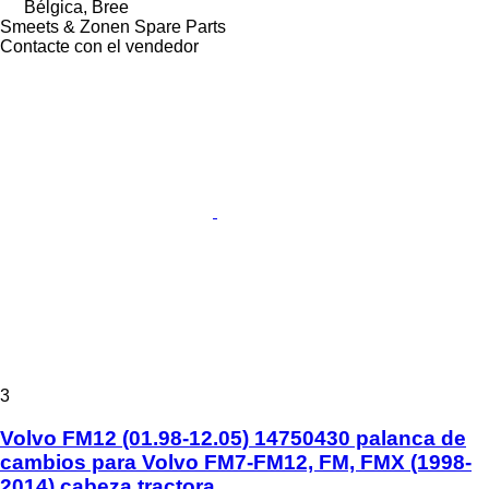
Bélgica, Bree
Smeets & Zonen Spare Parts
Contacte con el vendedor
3
Volvo FM12 (01.98-12.05) 14750430 palanca de
cambios para Volvo FM7-FM12, FM, FMX (1998-
2014) cabeza tractora