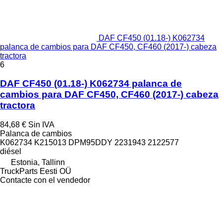
DAF CF450 (01.18-) K062734
palanca de cambios para DAF CF450, CF460 (2017-) cabeza
tractora
6
DAF CF450 (01.18-) K062734 palanca de
cambios para DAF CF450, CF460 (2017-) cabeza
tractora
84,68 €
Sin IVA
Palanca de cambios
K062734 K215013 DPM95DDY 2231943 2122577
diésel
Estonia, Tallinn
TruckParts Eesti OÜ
Contacte con el vendedor