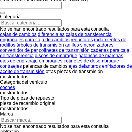
Categoría
No se han encontrado resultados para esta consulta
cajas de cambios
diferenciales
cajas de transferencia
engranajes para caja de cambios
reductores
rodamientos de
rodillos
árboles de transmisión
anillos sincronizadores
convertidor de par
cojinetes de transmisión
cadenas para caja
de transferencia
discos de embrague
palancas de marchas
ejes de engranaje
embragues
cojinetes de desembrague
contraejes
palancas de cambios
ejes delanteros
enfriadores de
aceite de transmisión
otras piezas de transmisión
mostrar todos
Categoría del vehículo
coches
mostrar todos
Tipo de pieza de repuesto
pieza de recambio original
mostrar todos
Marca
No se han encontrado resultados para esta consulta
Ahlmann