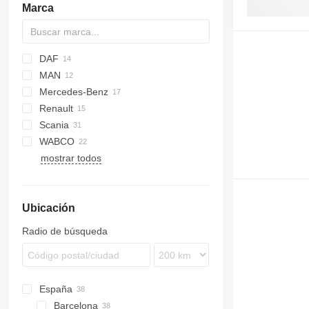
Marca
DAF
MAN
CF
Daily
Rio
LTM
Mercedes-Benz
LF
EuroCargo
F90
Renault
XF
Eurotech
L2000
Actros
Canter
Canter
Atleon
Partner
Scania
XG
Stralis
LE
Arocs
Kerax
WABCO
TGA
Atego
Magnum
R-series
FE
mostrar todos
TGX
Axor
Mascott
FH
Econic
Midlum
FL
Vito
Premium
FM
Ubicación
FMX
Radio de búsqueda
España
Barcelona