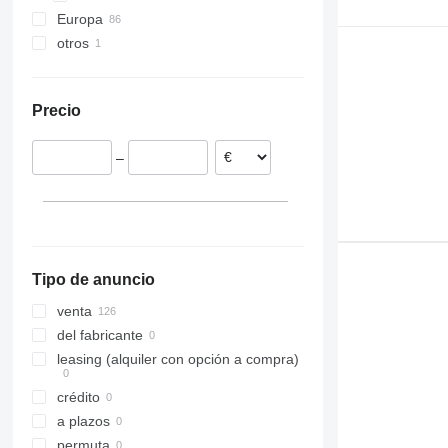
Europa
otros
Estonia
Lituania
Ucrania
Portugal
Precio
Polonia
Países Bajos
–
Chequia
Rumanía
Letonia
Tipo de anuncio
venta
del fabricante
leasing (alquiler con opción a compra)
crédito
a plazos
permuta