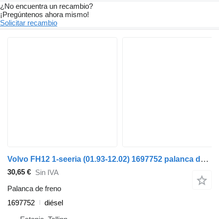
¿No encuentra un recambio?
¡Pregúntenos ahora mismo!
Solicitar recambio
Volvo FH12 1-seeria (01.93-12.02) 1697752 palanca de freno para Volvo FH12, FH16, NH12, FH, VNL780 (1993-2014) cabeza tractora
30,65 €
Sin IVA
Palanca de freno
1697752
diésel