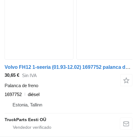
Volvo FH12 1-seeria (01.93-12.02) 1697752 palanca de freno para Volvo FH12, FH16, NH12, FH, VNL780 (1993-2014) cabeza tractora
30,65 €
Sin IVA
Palanca de freno
1697752
diésel
Estonia, Tallinn
TruckParts Eesti OÜ