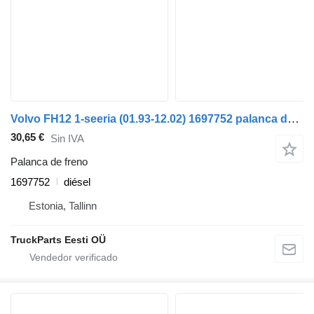
Volvo FH12 1-seeria (01.93-12.02) 1697752 palanca de freno para Volvo FH12, FH16, NH12, FH, VNL780 (1993-2014) cabeza tractora
30,65 €
Sin IVA
Palanca de freno
1697752
diésel
Estonia, Tallinn
TruckParts Eesti OÜ