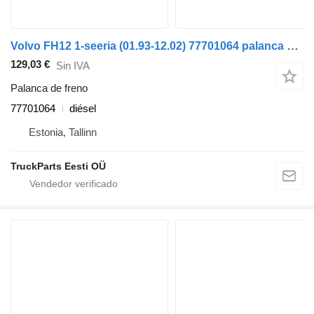
Volvo FH12 1-seeria (01.93-12.02) 77701064 palanca de freno para Volvo FH12, FH16, NH12, FH, VNL780 (1993-2014) cabeza tractora
129,03 €
Sin IVA
Palanca de freno
77701064
diésel
Estonia, Tallinn
TruckParts Eesti OÜ