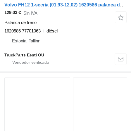
Volvo FH12 1-seeria (01.93-12.02) 1620586 palanca de freno para Volvo FH12, FH16, NH12, FH, VNL780 (1993-2014) cabeza tractora
129,03 €
Sin IVA
Palanca de freno
1620586 77701063
diésel
Estonia, Tallinn
TruckParts Eesti OÜ