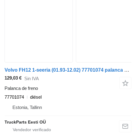
Volvo FH12 1-seeria (01.93-12.02) 77701074 palanca de freno para Volvo FH12, FH16, NH12, FH, VNL780 (1993-2014) cabeza tractora
129,03 €
Sin IVA
Palanca de freno
77701074
diésel
Estonia, Tallinn
TruckParts Eesti OÜ