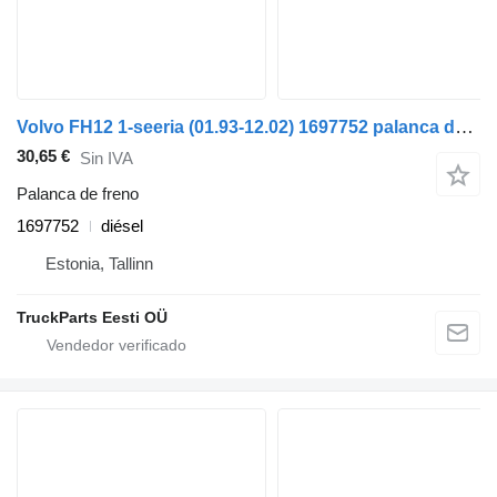
Volvo FH12 1-seeria (01.93-12.02) 1697752 palanca de freno para Volvo FH12, FH16, NH12, FH, VNL780 (1993-2014) cabeza tractora
30,65 €
Sin IVA
Palanca de freno
1697752
diésel
Estonia, Tallinn
TruckParts Eesti OÜ