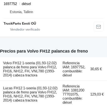
1697752
diésel
Estonia, Tallinn
TruckParts Eesti OÜ
Precios para Volvo FH12 palancas de freno
Volvo FH12 1-seeria (01.93-12.02)
Referencia
palanca de freno para Volvo FH12,
IAM: 1697752,
30,65 €
FH16, NH12, FH, VNL780 (1993-
combustible:
2014) cabeza tractora
diésel
Referencia
Lucas FH12 1-seeria (01.93-12.02)
IAM: 1081200
palanca de freno para Volvo FH12,
77701075,
129,03 €
FH16, NH12, FH, VNL780 (1993-
combustible:
2014) cabeza tractora
diésel