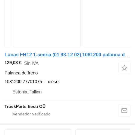
Lucas FH12 1-seeria (01.93-12.02) 1081200 palanca de freno para Volvo FH12, FH16, NH12, FH, VNL780 (1993-2014) cabeza tractora
129,03 €
Sin IVA
Palanca de freno
1081200 77701075
diésel
Estonia, Tallinn
TruckParts Eesti OÜ