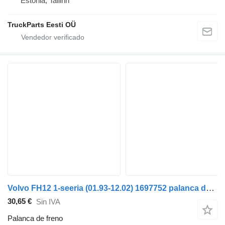
Estonia, Tallinn
TruckParts Eesti OÜ
Volvo FH12 1-seeria (01.93-12.02) 1697752 palanca de freno para Volvo FH12, FH16, NH12, FH, VNL780 (1993-2014) cabeza tractora
30,65 €
Sin IVA
Palanca de freno