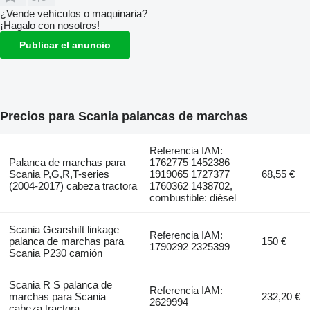
¿Vende vehículos o maquinaria?
¡Hagalo con nosotros!
Publicar el anuncio
Precios para Scania palancas de marchas
Referencia IAM:
Palanca de marchas para
1762775 1452386
Scania P,G,R,T-series
1919065 1727377
68,55 €
(2004-2017) cabeza tractora
1760362 1438702,
combustible: diésel
Scania Gearshift linkage
Referencia IAM:
palanca de marchas para
150 €
1790292 2325399
Scania P230 camión
Scania R S palanca de
Referencia IAM:
marchas para Scania
232,20 €
2629994
cabeza tractora