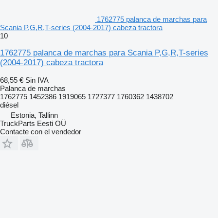
1762775 palanca de marchas para
Scania P,G,R,T-series (2004-2017) cabeza tractora
10
1762775 palanca de marchas para Scania P,G,R,T-series
(2004-2017) cabeza tractora
68,55 €
Sin IVA
Palanca de marchas
1762775 1452386 1919065 1727377 1760362 1438702
diésel
Estonia, Tallinn
TruckParts Eesti OÜ
Contacte con el vendedor