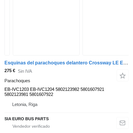
Esquinas del parachoques delantero Crossway LE EB-IVC1203 EB-IVC1204 para IVECO Crossway LE autobús
275 €
Sin IVA
Parachoques
EB-IVC1203 EB-IVC1204 5802123982 5801607921
5802123981 5801607922
Letonia, Riga
SIA EURO BUS PARTS