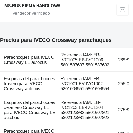
MS-BUS FIRMA HANDLOWA
Precios para IVECO Crossway parachoques
Referencia IAM: EB-
Parachoques para IVECO
IVC1005 EB-IVC1006
269 €
Crossway LE autobús
5801587637 5801587632
Esquinas del parachoques
Referencia IAM: EB-
trasero para IVECO
IVC1001 EV-IVC1002
255 €
Crossway autobús
5801604551 5801604554
Esquinas del parachoques
Referencia IAM: EB-
delantero Crossway LE
IVC1203 EB-IVC1204
275 €
para IVECO Crossway LE
5802123982 5801607921
autobús
5802123981 5801607922
Parachoques para IVECO