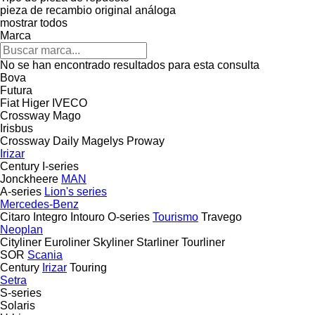
pieza de recambio original
análoga
mostrar todos
Marca
No se han encontrado resultados para esta consulta
Bova
Futura
Fiat
Higer
IVECO
Crossway
Mago
Irisbus
Crossway
Daily
Magelys
Proway
Irizar
Century
I-series
Jonckheere
MAN
A-series
Lion's series
Mercedes-Benz
Citaro
Integro
Intouro
O-series
Tourismo
Travego
Neoplan
Cityliner
Euroliner
Skyliner
Starliner
Tourliner
SOR
Scania
Century
Irizar
Touring
Setra
S-series
Solaris