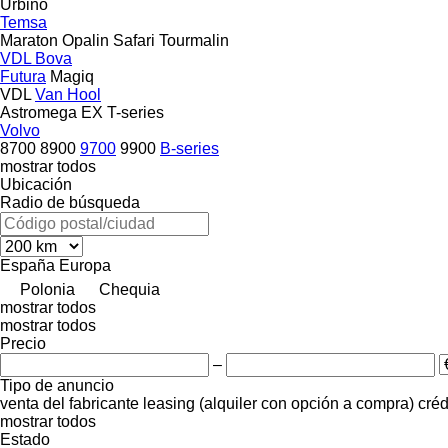
Urbino
Temsa
Maraton
Opalin
Safari
Tourmalin
VDL Bova
Futura
Magiq
VDL
Van Hool
Astromega
EX
T-series
Volvo
8700
8900
9700
9900
B-series
mostrar todos
Ubicación
Radio de búsqueda
España
Europa
Polonia
Chequia
mostrar todos
mostrar todos
Precio
–
Tipo de anuncio
venta
del fabricante
leasing (alquiler con opción a compra)
créd
mostrar todos
Estado