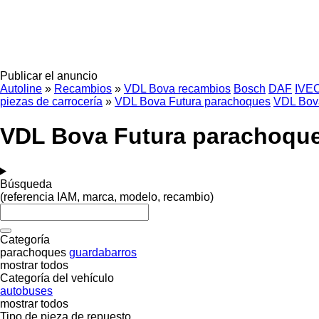
Publicar el anuncio
Autoline
»
Recambios
»
VDL Bova recambios
Bosch
DAF
IVE
piezas de carrocería
»
VDL Bova Futura parachoques
VDL Bova
VDL Bova Futura parachoque
Búsqueda
(referencia IAM, marca, modelo, recambio)
Categoría
parachoques
guardabarros
mostrar todos
Categoría del vehículo
autobuses
mostrar todos
Tipo de pieza de repuesto