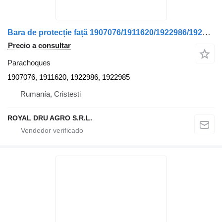
Bara de protecție față 1907076/1911620/1922986/1922985 parachoques para DAF 1907076/1911620/1922986/1922985 camión
Precio a consultar
Parachoques
1907076, 1911620, 1922986, 1922985
Rumanía, Cristesti
ROYAL DRU AGRO S.R.L.