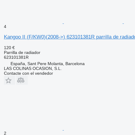
4
Kangoo II (F/KW0)(2008->) 623101381R parrilla de radiad
120 €
Parrilla de radiador
623101381R
España, Sant Pere Molanta, Barcelona
LAS COLINAS OCASION, S.L.
Contacte con el vendedor
2