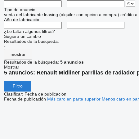
–
Tipo de anuncio
venta
del fabricante
leasing (alquiler con opción a compra)
crédito
a
Año de fabricación
–
¿Le faltan algunos filtros?
Sugiera un cambio
Resultados de la búsqueda:
-
mostrar
Resultados de la búsqueda:
5 anuncios
Mostrar
5 anuncios:
Renault Midliner parrillas de radiador
Filtro
Clasificar
:
Fecha de publicación
Fecha de publicación
Más caro en parte superior
Menos caro en par