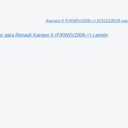
Kangoo II (F/KW0)(2008->) 623101381R parri
or para Renault Kangoo II (F/KW0)(2008->) camión