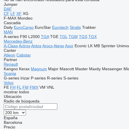
Jumper
DAF
CF
LF
XF
XG
F-MAX
Mondeo
Cascadia
Daily
EuroCargo
EuroStar
Eurotech
Stralis
Trakker
MAN
A-series
F90
L2000
TGA
TGE
TGL
TGM
TGS
TGX
Mercedes-Benz
A-Class
Actros
Antos
Arocs
Atego
Axor
Econic
LK
MB
Sprinter
Unimo
Canter
Atleon
Cabstar
Partner
Renault
Kangoo
Kerax
Magnum
Major
Mascott
Master
Maxity
Messenger
Mid
Scania
G-series
Irizar
P-series
R-series
S-series
Volvo
FE
FH
FL
FM
FMX
VM
VNL
mostrar todos
Ubicación
Radio de búsqueda
España
Barcelona
Precio