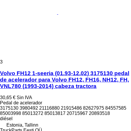
3
Volvo FH12 1-seeria (01.93-12.02) 3175130 pedal
de acelerador para Volvo FH12, FH16, NH12, FH,
VNL780 (1993-2014) cabeza tractora
30,65 €
Sin IVA
Pedal de acelerador
3175130 3980492 21116880 21915486 82627975 84557585
85003998 85013272 85013817 20715967 20893518
diésel
Estonia, Tallinn
TruckParts Eesti OÜ