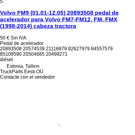
5
Volvo FM9 (01.01-12.05) 20893508 pedal de
acelerador para Volvo FM7-FM12, FM, FMX
(1998-2014) cabeza tractora
50 €
Sin IVA
Pedal de acelerador
20893508 20574539 21116879 82627979 84557579
85109590 20504685 20499271
diésel
Estonia, Tallinn
TruckParts Eesti OÜ
Contacte con el vendedor