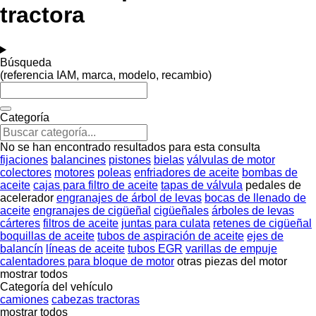
tractora
Búsqueda
(referencia IAM, marca, modelo, recambio)
Categoría
No se han encontrado resultados para esta consulta
fijaciones
balancines
pistones
bielas
válvulas de motor
colectores
motores
poleas
enfriadores de aceite
bombas de
aceite
cajas para filtro de aceite
tapas de válvula
pedales de
acelerador
engranajes de árbol de levas
bocas de llenado de
aceite
engranajes de cigüeñal
cigüeñales
árboles de levas
cárteres
filtros de aceite
juntas para culata
retenes de cigüeñal
boquillas de aceite
tubos de aspiración de aceite
ejes de
balancín
líneas de aceite
tubos EGR
varillas de empuje
calentadores para bloque de motor
otras piezas del motor
mostrar todos
Categoría del vehículo
camiones
cabezas tractoras
mostrar todos