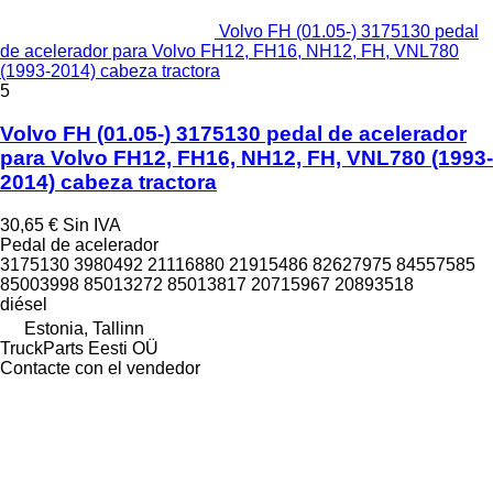
Volvo FH (01.05-) 3175130 pedal
de acelerador para Volvo FH12, FH16, NH12, FH, VNL780
(1993-2014) cabeza tractora
5
Volvo FH (01.05-) 3175130 pedal de acelerador
para Volvo FH12, FH16, NH12, FH, VNL780 (1993-
2014) cabeza tractora
30,65 €
Sin IVA
Pedal de acelerador
3175130 3980492 21116880 21915486 82627975 84557585
85003998 85013272 85013817 20715967 20893518
diésel
Estonia, Tallinn
TruckParts Eesti OÜ
Contacte con el vendedor