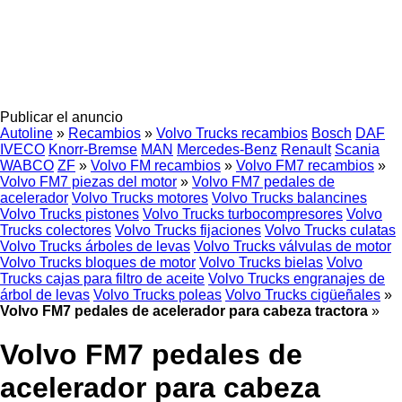
Publicar el anuncio
Autoline
»
Recambios
»
Volvo Trucks recambios
Bosch
DAF
IVECO
Knorr-Bremse
MAN
Mercedes-Benz
Renault
Scania
WABCO
ZF
»
Volvo FM recambios
»
Volvo FM7 recambios
»
Volvo FM7 piezas del motor
»
Volvo FM7 pedales de
acelerador
Volvo Trucks motores
Volvo Trucks balancines
Volvo Trucks pistones
Volvo Trucks turbocompresores
Volvo
Trucks colectores
Volvo Trucks fijaciones
Volvo Trucks culatas
Volvo Trucks árboles de levas
Volvo Trucks válvulas de motor
Volvo Trucks bloques de motor
Volvo Trucks bielas
Volvo
Trucks cajas para filtro de aceite
Volvo Trucks engranajes de
árbol de levas
Volvo Trucks poleas
Volvo Trucks cigüeñales
»
Volvo FM7 pedales de acelerador para cabeza tractora
»
Volvo FM7 pedales de
acelerador para cabeza