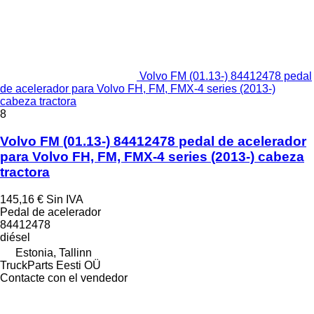
Volvo FM (01.13-) 84412478 pedal
de acelerador para Volvo FH, FM, FMX-4 series (2013-)
cabeza tractora
8
Volvo FM (01.13-) 84412478 pedal de acelerador
para Volvo FH, FM, FMX-4 series (2013-) cabeza
tractora
145,16 €
Sin IVA
Pedal de acelerador
84412478
diésel
Estonia, Tallinn
TruckParts Eesti OÜ
Contacte con el vendedor