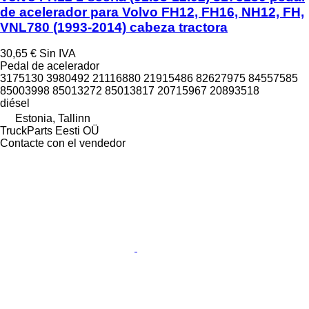
de acelerador para Volvo FH12, FH16, NH12, FH,
VNL780 (1993-2014) cabeza tractora
30,65 €
Sin IVA
Pedal de acelerador
3175130 3980492 21116880 21915486 82627975 84557585
85003998 85013272 85013817 20715967 20893518
diésel
Estonia, Tallinn
TruckParts Eesti OÜ
Contacte con el vendedor