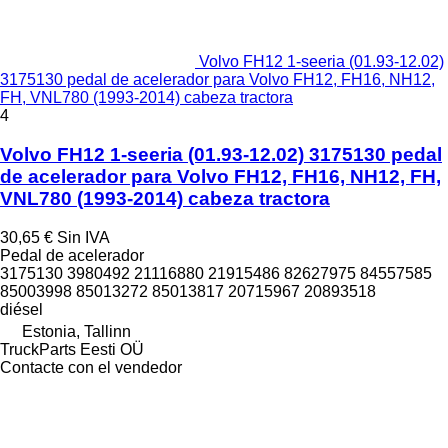
Volvo FH12 1-seeria (01.93-12.02)
3175130 pedal de acelerador para Volvo FH12, FH16, NH12,
FH, VNL780 (1993-2014) cabeza tractora
4
Volvo FH12 1-seeria (01.93-12.02) 3175130 pedal
de acelerador para Volvo FH12, FH16, NH12, FH,
VNL780 (1993-2014) cabeza tractora
30,65 €
Sin IVA
Pedal de acelerador
3175130 3980492 21116880 21915486 82627975 84557585
85003998 85013272 85013817 20715967 20893518
diésel
Estonia, Tallinn
TruckParts Eesti OÜ
Contacte con el vendedor