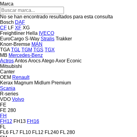
Marca
No se han encontrado resultados para esta consulta
Bosch
DAF
CF
LF
XF
XG
Freightliner
Hella
IVECO
EuroCargo
S-Way
Stralis
Trakker
Knorr-Bremse
MAN
TGA
TGL
TGM
TGS
TGX
MB
Mercedes-Benz
Actros
Antos
Arocs
Atego
Axor
Econic
Mitsubishi
Canter
OEM
Renault
Kerax
Magnum
Midlum
Premium
Scania
R-series
VDO
Volvo
FE
FE 280
FH
FH12
FH13
FH16
FL
FL6
FL7
FL10
FL12
FL240
FL 280