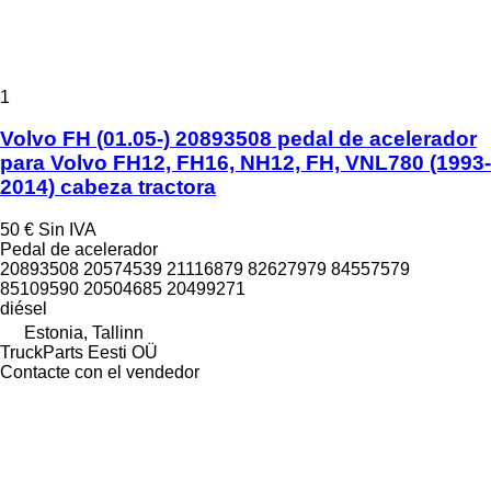
1
Volvo FH (01.05-) 20893508 pedal de acelerador
para Volvo FH12, FH16, NH12, FH, VNL780 (1993-
2014) cabeza tractora
50 €
Sin IVA
Pedal de acelerador
20893508 20574539 21116879 82627979 84557579
85109590 20504685 20499271
diésel
Estonia, Tallinn
TruckParts Eesti OÜ
Contacte con el vendedor