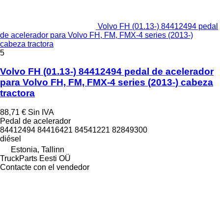
Volvo FH (01.13-) 84412494 pedal
de acelerador para Volvo FH, FM, FMX-4 series (2013-)
cabeza tractora
5
Volvo FH (01.13-) 84412494 pedal de acelerador
para Volvo FH, FM, FMX-4 series (2013-) cabeza
tractora
88,71 €
Sin IVA
Pedal de acelerador
84412494 84416421 84541221 82849300
diésel
Estonia, Tallinn
TruckParts Eesti OÜ
Contacte con el vendedor