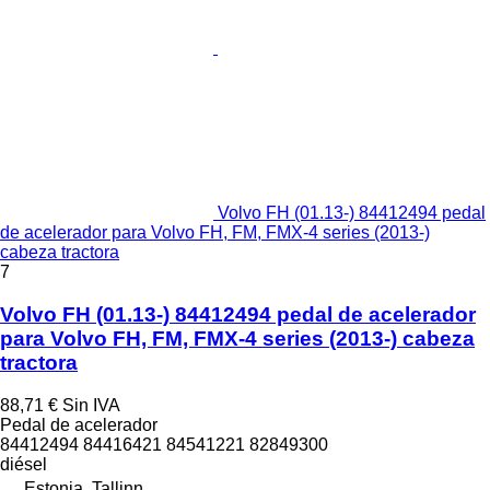
Volvo FH (01.13-) 84412494 pedal
de acelerador para Volvo FH, FM, FMX-4 series (2013-)
cabeza tractora
7
Volvo FH (01.13-) 84412494 pedal de acelerador
para Volvo FH, FM, FMX-4 series (2013-) cabeza
tractora
88,71 €
Sin IVA
Pedal de acelerador
84412494 84416421 84541221 82849300
diésel
Estonia, Tallinn