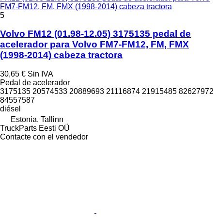
FM7-FM12, FM, FMX (1998-2014) cabeza tractora
5
Volvo FM12 (01.98-12.05) 3175135 pedal de
acelerador para Volvo FM7-FM12, FM, FMX
(1998-2014) cabeza tractora
30,65 €
Sin IVA
Pedal de acelerador
3175135 20574533 20889693 21116874 21915485 82627972
84557587
diésel
Estonia, Tallinn
TruckParts Eesti OÜ
Contacte con el vendedor