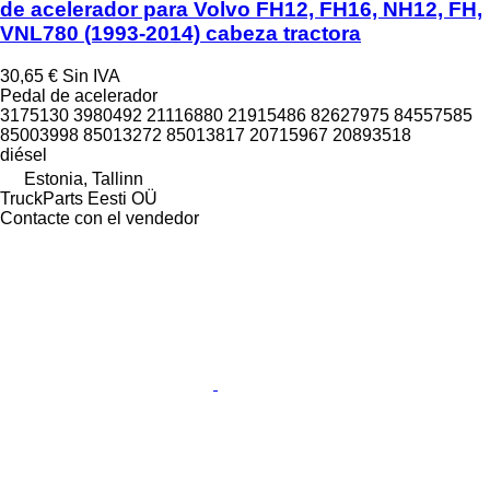
de acelerador para Volvo FH12, FH16, NH12, FH,
VNL780 (1993-2014) cabeza tractora
30,65 €
Sin IVA
Pedal de acelerador
3175130 3980492 21116880 21915486 82627975 84557585
85003998 85013272 85013817 20715967 20893518
diésel
Estonia, Tallinn
TruckParts Eesti OÜ
Contacte con el vendedor