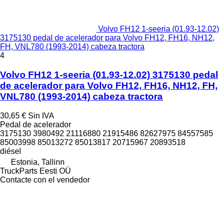
Volvo FH12 1-seeria (01.93-12.02)
3175130 pedal de acelerador para Volvo FH12, FH16, NH12,
FH, VNL780 (1993-2014) cabeza tractora
4
Volvo FH12 1-seeria (01.93-12.02) 3175130 pedal
de acelerador para Volvo FH12, FH16, NH12, FH,
VNL780 (1993-2014) cabeza tractora
30,65 €
Sin IVA
Pedal de acelerador
3175130 3980492 21116880 21915486 82627975 84557585
85003998 85013272 85013817 20715967 20893518
diésel
Estonia, Tallinn
TruckParts Eesti OÜ
Contacte con el vendedor