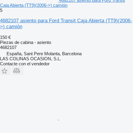
4682107 asiento para Ford Transit
Caja Abierta (TT9)(2006->) camión
5
4682107 asiento para Ford Transit Caja Abierta (TT9)(2006-
>) camión
150 €
Piezas de cabina - asiento
4682107
España, Sant Pere Molanta, Barcelona
LAS COLINAS OCASION, S.L.
Contacte con el vendedor