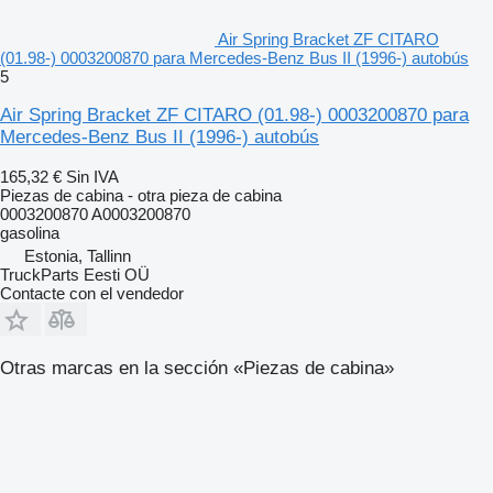
Air Spring Bracket ZF CITARO
(01.98-) 0003200870 para Mercedes-Benz Bus II (1996-) autobús
5
Air Spring Bracket ZF CITARO (01.98-) 0003200870 para
Mercedes-Benz Bus II (1996-) autobús
165,32 €
Sin IVA
Piezas de cabina - otra pieza de cabina
0003200870 A0003200870
gasolina
Estonia, Tallinn
TruckParts Eesti OÜ
Contacte con el vendedor
Otras marcas en la sección «Piezas de cabina»