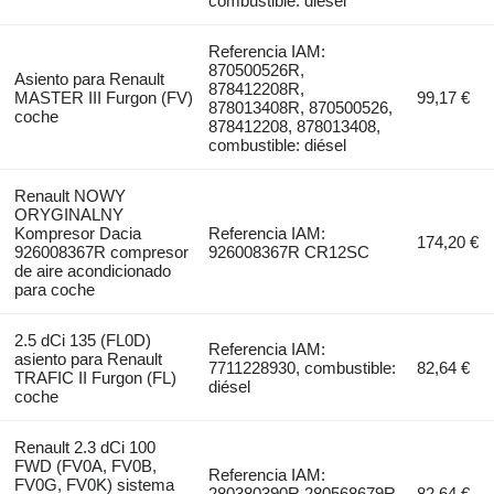
combustible: diésel
Referencia IAM:
870500526R,
Asiento para Renault
878412208R,
MASTER III Furgon (FV)
99,17 €
878013408R, 870500526,
coche
878412208, 878013408,
combustible: diésel
Renault NOWY
ORYGINALNY
Kompresor Dacia
Referencia IAM:
174,20 €
926008367R compresor
926008367R CR12SC
de aire acondicionado
para coche
2.5 dCi 135 (FL0D)
Referencia IAM:
asiento para Renault
7711228930, combustible:
82,64 €
TRAFIC II Furgon (FL)
diésel
coche
Renault 2.3 dCi 100
FWD (FV0A, FV0B,
Referencia IAM:
FV0G, FV0K) sistema
280380390R 280568679R,
82,64 €