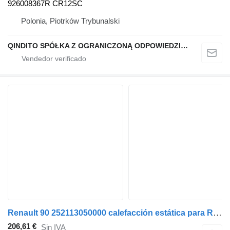
926008367R CR12SC
Polonia, Piotrków Trybunalski
QINDITO SPÓŁKA Z OGRANICZONĄ ODPOWIEDZIALNOŚCIĄ
Renault 90 252113050000 calefacción estática para Renault MASCOTT Dump truck coche
206,61 €
Sin IVA