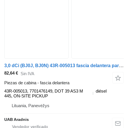
3,0 dCi (BJ0J, BJ0N) 43R-005013 fascia delantera para Renault VEL SATIS (BJ0_) coche
82,64 €
Sin IVA
Piezas de cabina - fascia delantera
43R-005013, 7701476149, DOT 39 AS3 M
diésel
445, ON-SITE PICKUP
Lituania, Panevėžys
UAB Aradnis