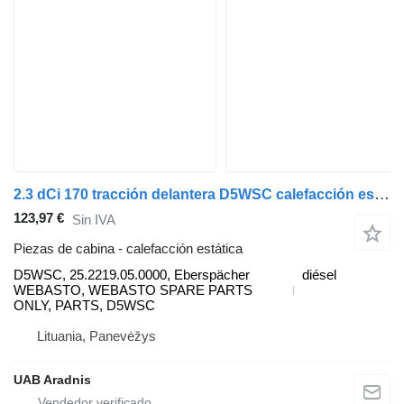
2.3 dCi 170 tracción delantera D5WSC calefacción estática para Renault MASTER III Minibus / passenger (JV) coche
123,97 €
Sin IVA
Piezas de cabina - calefacción estática
D5WSC, 25.2219.05.0000, Eberspächer
diésel
WEBASTO, WEBASTO SPARE PARTS
ONLY, PARTS, D5WSC
Lituania, Panevėžys
UAB Aradnis