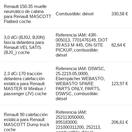
Renault 150.35 muelle
neumático de cabina
Combustible: diésel
330,58 €
para Renault MASCOTT
Flatbed coche
Referencia IAM: 43R-
3,0 dCi (BJ0J, BJ0N)
005013, 7701476149, DOT
fascia delantera para
39 AS3 M 445, ON-SITE
82,64 €
Renault VEL SATIS
PICKUP, combustible:
(BJ0_) coche
diésel
Referencia IAM: D5WSC,
2.3 dCi 170 tracción
25.2219.05.0000,
delantera calefacción
Eberspächer WEBASTO,
estática para Renault
WEBASTO SPARE
123,97 €
MASTER III Minibus /
PARTS ONLY, PARTS,
passenger (JV) coche
D5WSC, combustible:
diésel
Referencia IAM:
Renault 90 calefacción
252113050000,
estática para Renault
895183000,
206,61 €
MASCOTT Dump truck
221000311200, 252113,
coche