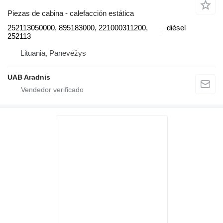
Piezas de cabina - calefacción estática
252113050000, 895183000, 221000311200,
diésel
252113
Lituania, Panevėžys
UAB Aradnis