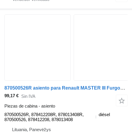
870500526R asiento para Renault MASTER III Furgon (FV) coche
99,17 €
Sin IVA
Piezas de cabina - asiento
870500526R, 878412208R, 878013408R,
diésel
870500526, 878412208, 878013408
Lituania, Panevėžys