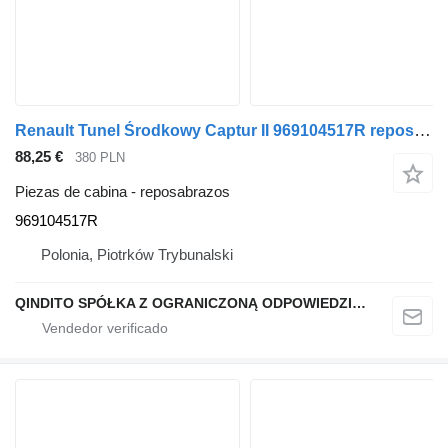
Renault Tunel Środkowy Captur II 969104517R reposabrazos para coche
88,25 €
380 PLN
Piezas de cabina - reposabrazos
969104517R
Polonia, Piotrków Trybunalski
QINDITO SPÓŁKA Z OGRANICZONĄ ODPOWIEDZIALNOŚCIĄ