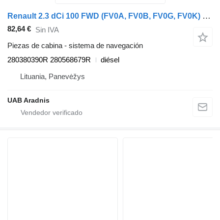
Renault 2.3 dCi 100 FWD (FV0A, FV0B, FV0G, FV0K) 280380390R sistema de navegación para Renault MASTER III Furgon (FV) coche
82,64 €
Sin IVA
Piezas de cabina - sistema de navegación
280380390R 280568679R
diésel
Lituania, Panevėžys
UAB Aradnis