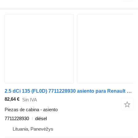
2.5 dCi 135 (FL0D) 7711228930 asiento para Renault TRAFIC II Furgon (FL) coche
82,64 €
Sin IVA
Piezas de cabina - asiento
7711228930
diésel
Lituania, Panevėžys