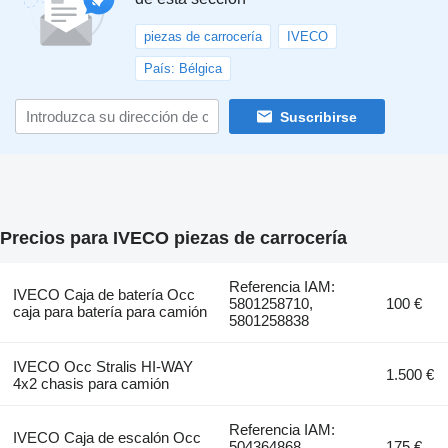
piezas de carrocería
IVECO
País: Bélgica
Suscribirse
Precios para IVECO piezas de carrocería
Referencia IAM:
IVECO Caja de batería Occ
5801258710,
100 €
caja para batería para camión
5801258838
IVECO Occ Stralis HI-WAY
1.500 €
4x2 chasis para camión
Referencia IAM:
IVECO Caja de escalón Occ
504364868,
175 €