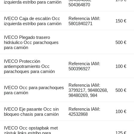
izquierda estribo para camión
504364870
IVECO Caja de escalón Occ
Referencia IAM:
150 €
izquierda estribo para camión
5801840271
IVECO Plegado trasero
hidráulico Occ parachoques
500 €
para camión
IVECO Protección
Referencia IAM:
antiempotramiento Occ
100 €
500396927
parachoques para camión
Referencia IAM:
IVECO Occ para parachoques
3799217, 98480268,
500 €
para camión
98480269, 984
IVECO Eje pasante Occ sin
Referencia IAM:
100 €
bloqueo chasis para camión
42532868
IVECO Occ opstapbak met
zijstuk links estribo para
125 €