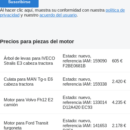
Suscribirse
Al hacer clic aquí, muestra su conformidad con nuestra
política de
privacidad
y nuestro
acuerdo del usuario
.
Precios para piezas del motor
Estado: nuevo,
Árbol de levas para IVECO
referencia IAM: 159090
605 €
Stralis E3 cabeza tractora
F2BE0681B
Culata para MAN Tg-s E6
Estado: nuevo,
2.420 €
cabeza tractora
referencia IAM: 159338
Estado: nuevo,
Motor para Volvo Fh12 E2
referencia IAM: 133014
4.235 €
camión
D12A420 EC93
Estado: nuevo,
Motor para Ford Transit
referencia IAM: 141653
2.178 €
furgoneta