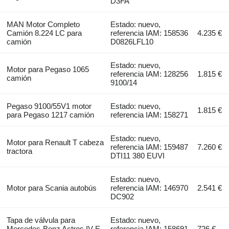
D3FA
MAN Motor Completo
Estado: nuevo,
Camión 8.224 LC para
referencia IAM: 158536
4.235 €
camión
D0826LFL10
Estado: nuevo,
Motor para Pegaso 1065
referencia IAM: 128256
1.815 €
camión
9100/14
Pegaso 9100/55V1 motor
Estado: nuevo,
1.815 €
para Pegaso 1217 camión
referencia IAM: 158271
Estado: nuevo,
Motor para Renault T cabeza
referencia IAM: 159487
7.260 €
tractora
DTI11 380 EUVI
Estado: nuevo,
Motor para Scania autobús
referencia IAM: 146970
2.541 €
DC902
Tapa de válvula para
Estado: nuevo,
Mercedes-Benz Actros IV E
referencia IAM: 158691
726 €