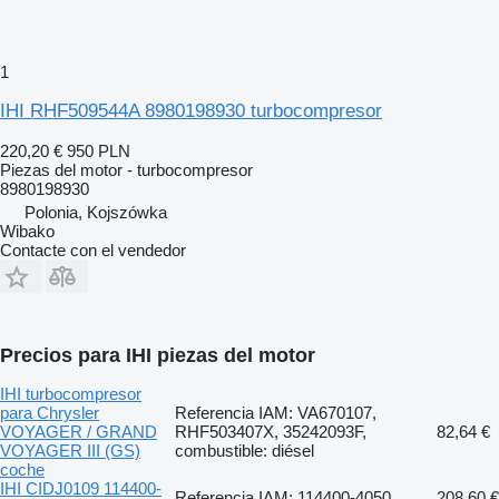
1
IHI RHF509544A 8980198930 turbocompresor
220,20 €
950 PLN
Piezas del motor - turbocompresor
8980198930
Polonia, Kojszówka
Wibako
Contacte con el vendedor
Precios para IHI piezas del motor
IHI turbocompresor
para Chrysler
Referencia IAM: VA670107,
VOYAGER / GRAND
RHF503407X, 35242093F,
82,64 €
VOYAGER III (GS)
combustible: diésel
coche
IHI CIDJ0109 114400-
Referencia IAM: 114400-4050
208,60 €