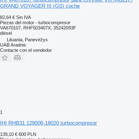
GRAND VOYAGER III (GS) coche
82,64 €
Sin IVA
Piezas del motor - turbocompresor
VA670107, RHF503407X, 35242093F
diésel
Lituania, Panevėžys
UAB Aradnis
Contacte con el vendedor
1
IHI RHB31 129006-18020 turbocompresor
139,10 €
600 PLN