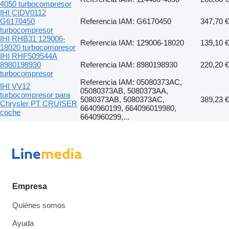
4050 turbocompresor
IHI CIDV0112
G6170450
Referencia IAM: G6170450
347,70 €
turbocompresor
IHI RHB31 129006-
Referencia IAM: 129006-18020
139,10 €
18020 turbocompresor
IHI RHF509544A
8980198930
Referencia IAM: 8980198930
220,20 €
turbocompresor
Referencia IAM: 05080373AC,
IHI VV12
05080373AB, 5080373AA,
turbocompresor para
5080373AB, 5080373AC,
389,23 €
Chrysler PT CRUISER
6640960199, 664096019980,
coche
6640960299,...
Empresa
Quiénes somos
Ayuda