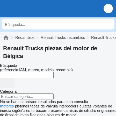
Recambios
Renault Trucks recambios
Renault Trucks
Renault Trucks piezas del motor de
Bélgica
Búsqueda
(referencia IAM, marca, modelo, recambio)
Categoría
No se han encontrado resultados para esta consulta
motores
pistones
tapas de válvula
intercoolers
culatas
volantes de
inercia
cigüeñales
turbocompresores
camisas de cilindro
engranajes
de árbol de levas
fijaciones
bloques de motor