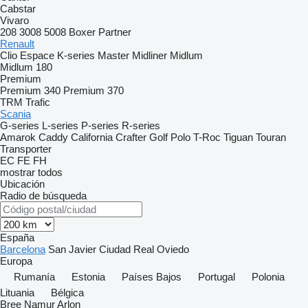
Cabstar
Vivaro
208
3008
5008
Boxer
Partner
Renault
Clio
Espace
K-series
Master
Midliner
Midlum
Midlum 180
Premium
Premium 340
Premium 370
TRM
Trafic
Scania
G-series
L-series
P-series
R-series
Amarok
Caddy
California
Crafter
Golf
Polo
T-Roc
Tiguan
Touran
Transporter
EC
FE
FH
mostrar todos
Ubicación
Radio de búsqueda
España
Barcelona
San Javier
Ciudad Real
Oviedo
Europa
Rumanía
Estonia
Países Bajos
Portugal
Polonia
Lituania
Bélgica
Bree
Namur
Arlon