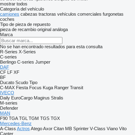
mostrar todos
Categoría del vehículo
camiones
cabezas tractoras
vehículos comerciales
furgonetas
coches
Tipo de pieza de repuesto
pieza de recambio original
análoga
Marca
No se han encontrado resultados para esta consulta
R-Series
X-Series
C-series
Berlingo
C-series
Jumper
DAF
CF
LF
XF
BF
Ducato
Scudo
Tipo
C-MAX
Fiesta
Focus
Kuga
Ranger
Transit
IVECO
Daily
EuroCargo
Magirus
Stralis
M-series
Defender
MAN
F90
TGA
TGL
TGM
TGS
TGX
Mercedes-Benz
A-Class
Actros
Atego
Axor
Citan
MB
Sprinter
V-Class
Viano
Vito
Canter