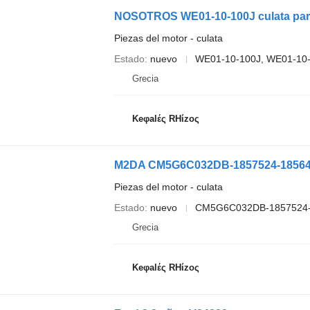
NOSOTROS WE01-10-100J culata pa
Piezas del motor - culata
Estado
nuevo
WE01-10-100J, WE01-10
Grecia
Keφalές RHίzoς
Piezas del motor - culata
Estado
nuevo
CM5G6C032DB-1857524-
Grecia
Keφalές RHίzoς