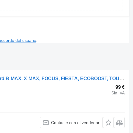
acuerdo del usuario
.
SFJC 765041, 1856411 culata para Ford B-MAX, X-MAX, FOCUS, FIESTA, ECOBOOST, TOURNEO, TRANSIT coche
99 €
Sin IVA
Contacte con el vendedor