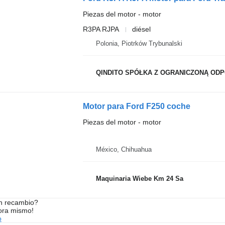
Piezas del motor - motor
R3PA RJPA
diésel
Polonia, Piotrków Trybunalski
QINDITO SPÓŁKA Z OGRANICZONĄ ODPO
Motor para Ford F250 coche
Piezas del motor - motor
México, Chihuahua
Maquinaria Wiebe Km 24 Sa
n recambio?
ora mismo!
o