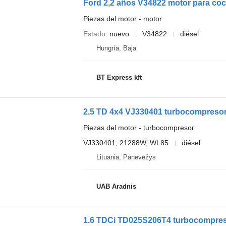
Ford 2,2 años V34822 motor para co
Piezas del motor - motor
Estado
nuevo
V34822
diésel
Hungría, Baja
BT Express kft
2.5 TD 4x4 VJ330401 turbocompreso
Piezas del motor - turbocompresor
VJ330401, 21288W, WL85
diésel
Lituania, Panevėžys
UAB Aradnis
1.6 TDCi TD025S206T4 turbocompres