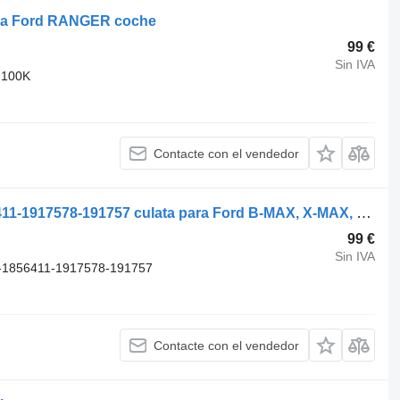
ra Ford RANGER coche
99 €
Sin IVA
-100K
Contacte con el vendedor
M2DA CM5G6C032DB-1857524-1856411-1917578-191757 culata para Ford B-MAX, X-MAX, FOCUS, FIESTA, ECOBOOST, TOURNEO, TRANSIT coche
99 €
Sin IVA
1856411-1917578-191757
Contacte con el vendedor