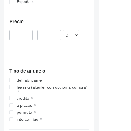
España
V-Class
Primastar
Trafic
Tiguan
Transit 1.8
Vito
Qashqai
Zoe
Touran
Transit 2.2
Serena
Transporter
Transit Connect
Precio
X-Trail
–
Tipo de anuncio
del fabricante
leasing (alquiler con opción a compra)
crédito
a plazos
permuta
intercambio