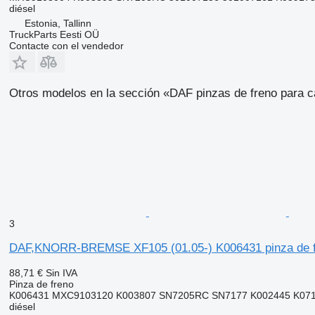
diésel
Estonia, Tallinn
TruckParts Eesti OÜ
Contacte con el vendedor
Otros modelos en la sección «DAF pinzas de freno para c
3
DAF,KNORR-BREMSE XF105 (01.05-) K006431 pinza de fr
88,71 €
Sin IVA
Pinza de freno
K006431 MXC9103120 K003807 SN7205RC SN7177 K002445 K0713
diésel