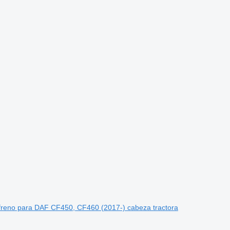
reno para DAF CF450, CF460 (2017-) cabeza tractora