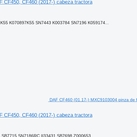
 CF450, CF460 (2017-) cabeza tractora
55 K070897K55 SN7443 K003784 SN7196 K059174...
DAF CF460 (01.17-) MXC9103004 pinza de f
 CF450, CF460 (2017-) cabeza tractora
SB7715 SN7186RC II33431 SB7698 Z000653...