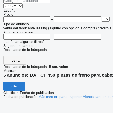
España
Precio
–
Tipo de anuncio
venta
del fabricante
leasing (alquiler con opción a compra)
crédito
a
Año de fabricación
–
¿Le faltan algunos filtros?
Sugiera un cambio
Resultados de la búsqueda:
-
mostrar
Resultados de la búsqueda:
5 anuncios
Mostrar
5 anuncios:
DAF CF 450 pinzas de freno para cabez
Filtro
Clasificar
:
Fecha de publicación
Fecha de publicación
Más caro en parte superior
Menos caro en par