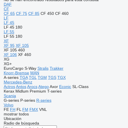
DAF
CF
CF 65
CF 75
CF 85
CF 450
CF 460
LF
LF 45
LF 45 180
LF 55
LF 55 180
XF
XF 95
XF 105
XF 105 460
XF 106
XF 460
XG
XG+
EuroCargo
S-Way
Stralis
Trakker
Knorr-Bremse
MAN
A-series
TGA
TGL
TGM
TGS
TGX
Mercedes-Benz
Actros
Antos
Arocs
Atego
Axor
Econic
SL-Class
Kerax
Midlum
Premium
T-series
Scania
G-series
P-series
R-series
Volvo
FE
FH
FL
FM
FMX
VNL
mostrar todos
Ubicación
Radio de búsqueda