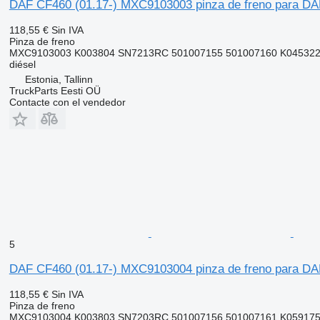
DAF CF460 (01.17-) MXC9103003 pinza de freno para DAF
118,55 €
Sin IVA
Pinza de freno
MXC9103003 K003804 SN7213RC 501007155 501007160 K045322K
diésel
Estonia, Tallinn
TruckParts Eesti OÜ
Contacte con el vendedor
5
DAF CF460 (01.17-) MXC9103004 pinza de freno para DAF
118,55 €
Sin IVA
Pinza de freno
MXC9103004 K003803 SN7203RC 501007156 501007161 K059175 