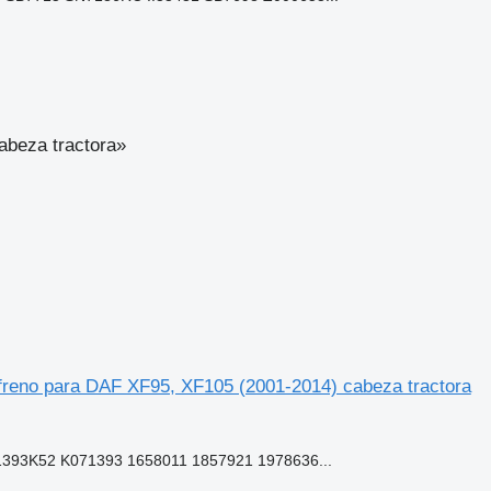
abeza tractora»
eno para DAF XF95, XF105 (2001-2014) cabeza tractora
93K52 K071393 1658011 1857921 1978636...