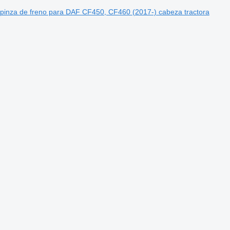
inza de freno para DAF CF450, CF460 (2017-) cabeza tractora