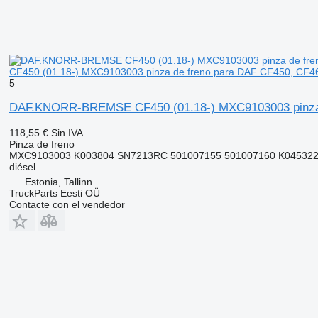
CF450 (01.18-) MXC9103003 pinza de freno para DAF CF450, CF460
5
DAF.KNORR-BREMSE CF450 (01.18-) MXC9103003 pinza de
118,55 €
Sin IVA
Pinza de freno
MXC9103003 K003804 SN7213RC 501007155 501007160 K045322K
diésel
Estonia, Tallinn
TruckParts Eesti OÜ
Contacte con el vendedor