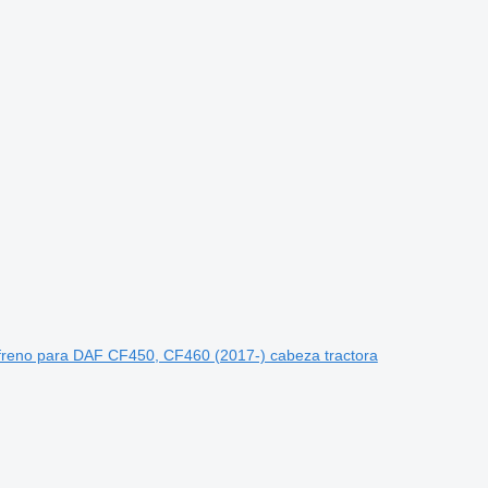
reno para DAF CF450, CF460 (2017-) cabeza tractora