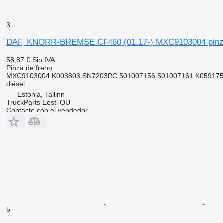
3
DAF, KNORR-BREMSE CF460 (01.17-) MXC9103004 pinza d
58,87 €
Sin IVA
Pinza de freno
MXC9103004 K003803 SN7203RC 501007156 501007161 K059175 
diésel
Estonia, Tallinn
TruckParts Eesti OÜ
Contacte con el vendedor
5