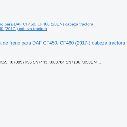
 (2017-) cabeza tractora
 freno para DAF CF450, CF460 (2017-) cabeza tractora
55 K070897K55 SN7443 K003784 SN7196 K059174...