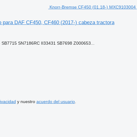
Knorr-Bremse CF450 (01.18-) MXC9103004 p
 para DAF CF450, CF460 (2017-) cabeza tractora
SB7715 SN7186RC II33431 SB7698 Z000653...
rivacidad
y nuestro
acuerdo del usuario
.