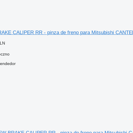
 BRAKE CALIPER RR - pinza de freno para Mitsubishi C
PLN
eczno
vendedor
 NEW BRAKE CALIPER RR - pinza de freno para Mitsubis