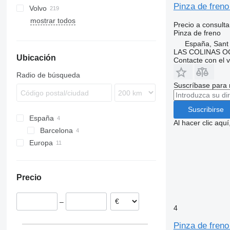
Pinza de fren
Volvo
Stralis
TGL
Arocs
Magnum
G-series
mostrar todos
Trakker
TGM
Atego
Mascott
R-series
FH
Precio a consulta
Pinza de freno
TGS
Axor
Maxity
S-series
FL
España, Sant
TGX
Citaro
Midliner
FM
LAS COLINAS OC
Ubicación
MB
Midlum
FMX
Contacte con el 
Sprinter
Premium
N-series
Radio de búsqueda
Unimog
T-series
VNL
Suscríbase para 
Vario
Suscribirse
España
Al hacer clic aq
Barcelona
Europa
Polonia
Italia
Precio
–
4
Pinza de fren