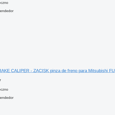
eczno
vendedor
BRAKE CALIPER - ZACISK pinza de freno para Mitsubishi
r
eczno
vendedor