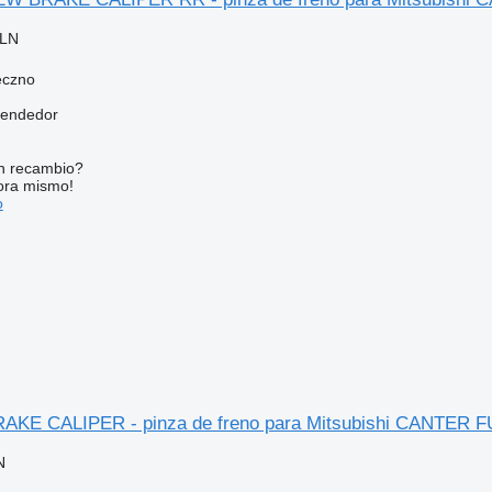
PLN
eczno
vendedor
n recambio?
ora mismo!
o
 BRAKE CALIPER - pinza de freno para Mitsubishi CANT
N