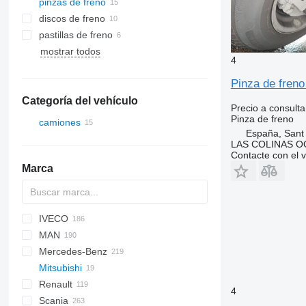
pinzas de freno
discos de freno
pastillas de freno
mostrar todos
4
Pinza de fren
Categoría del vehículo
Precio a consulta
Pinza de freno
camiones
España, Sant
LAS COLINAS OC
Contacte con el 
Marca
IVECO
CF
F-MAX
MAN
LF
Daily
NPR
Mercedes-Benz
SB
EuroCargo
NQR
A-series
Mitsubishi
XF
EuroStar
F90
A-Class
Canter
Renault
XG
Eurotech
L2000
Actros
Canter
Atleon
4
Scania
S-Way
TGA
Antos
Cabstar
D-series