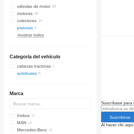
válvulas de motor
motores
colectores
pistones
mostrar todos
Categoría del vehículo
cabezas tractoras
autobuses
Marca
Suscríbase para 
Irisbus
Suscribirse
MAN
Axer
Al hacer clic aq
Mercedes-Benz
Citelis
A-series