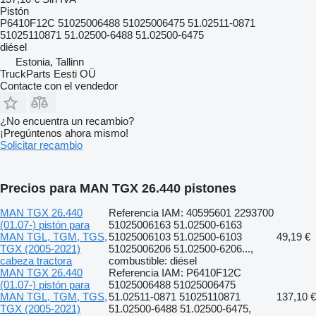
Pistón
P6410F12C 51025006488 51025006475 51.02511-0871
51025110871 51.02500-6488 51.02500-6475
diésel
Estonia, Tallinn
TruckParts Eesti OÜ
Contacte con el vendedor
¿No encuentra un recambio?
¡Pregúntenos ahora mismo!
Solicitar recambio
Precios para MAN TGX 26.440 pistones
MAN TGX 26.440
Referencia IAM: 40595601 2293700
(01.07-) pistón para
51025006163 51.02500-6163
MAN TGL, TGM, TGS,
51025006103 51.02500-6103
49,19 €
TGX (2005-2021)
51025006206 51.02500-6206...,
cabeza tractora
combustible: diésel
MAN TGX 26.440
Referencia IAM: P6410F12C
(01.07-) pistón para
51025006488 51025006475
MAN TGL, TGM, TGS,
51.02511-0871 51025110871
137,10 €
TGX (2005-2021)
51.02500-6488 51.02500-6475,