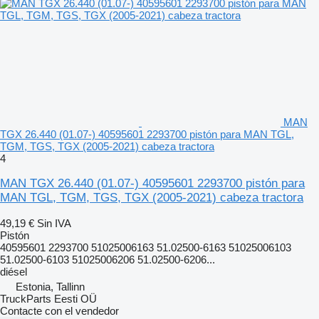
MAN
TGX 26.440 (01.07-) 40595601 2293700 pistón para MAN TGL,
TGM, TGS, TGX (2005-2021) cabeza tractora
4
MAN TGX 26.440 (01.07-) 40595601 2293700 pistón para
MAN TGL, TGM, TGS, TGX (2005-2021) cabeza tractora
49,19 €
Sin IVA
Pistón
40595601 2293700 51025006163 51.02500-6163 51025006103
51.02500-6103 51025006206 51.02500-6206...
diésel
Estonia, Tallinn
TruckParts Eesti OÜ
Contacte con el vendedor