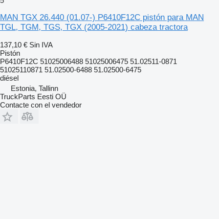
5
MAN TGX 26.440 (01.07-) P6410F12C pistón para MAN
TGL, TGM, TGS, TGX (2005-2021) cabeza tractora
137,10 €
Sin IVA
Pistón
P6410F12C 51025006488 51025006475 51.02511-0871
51025110871 51.02500-6488 51.02500-6475
diésel
Estonia, Tallinn
TruckParts Eesti OÜ
Contacte con el vendedor