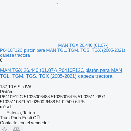
MAN TGX 26.440 (01.07-)
P6410F12C pistón para MAN TGL, TGM, TGS, TGX (2005-2021)
cabeza tractora
6
MAN TGX 26.440 (01.07-) P6410F12C pistón para MAN
TGL, TGM, TGS, TGX (2005-2021) cabeza tractora
137,10 €
Sin IVA
Pistón
P6410F12C 51025006488 51025006475 51.02511-0871
51025110871 51.02500-6488 51.02500-6475
diésel
Estonia, Tallinn
TruckParts Eesti OÜ
Contacte con el vendedor