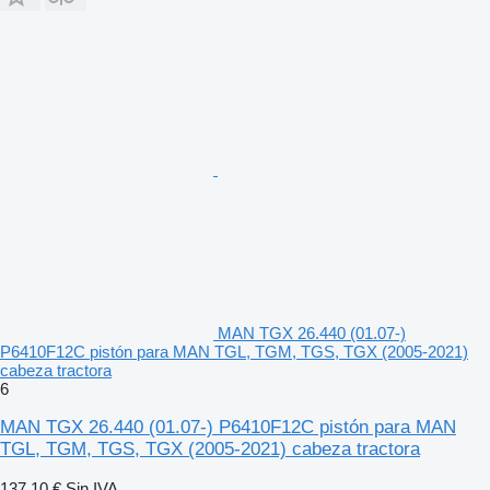
MAN TGX 26.440 (01.07-)
P6410F12C pistón para MAN TGL, TGM, TGS, TGX (2005-2021)
cabeza tractora
6
MAN TGX 26.440 (01.07-) P6410F12C pistón para MAN
TGL, TGM, TGS, TGX (2005-2021) cabeza tractora
137,10 €
Sin IVA