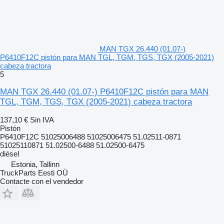
MAN TGX 26.440 (01.07-)
P6410F12C pistón para MAN TGL, TGM, TGS, TGX (2005-2021)
cabeza tractora
5
MAN TGX 26.440 (01.07-) P6410F12C pistón para MAN
TGL, TGM, TGS, TGX (2005-2021) cabeza tractora
137,10 €
Sin IVA
Pistón
P6410F12C 51025006488 51025006475 51.02511-0871
51025110871 51.02500-6488 51.02500-6475
diésel
Estonia, Tallinn
TruckParts Eesti OÜ
Contacte con el vendedor