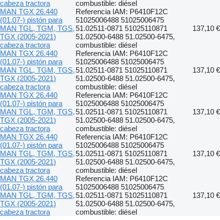
cabeza tractora
combustible: diésel
MAN TGX 26.440
Referencia IAM: P6410F12C
(01.07-) pistón para
51025006488 51025006475
MAN TGL, TGM, TGS,
51.02511-0871 51025110871
137,10 €
TGX (2005-2021)
51.02500-6488 51.02500-6475,
cabeza tractora
combustible: diésel
MAN TGX 26.440
Referencia IAM: P6410F12C
(01.07-) pistón para
51025006488 51025006475
MAN TGL, TGM, TGS,
51.02511-0871 51025110871
137,10 €
TGX (2005-2021)
51.02500-6488 51.02500-6475,
cabeza tractora
combustible: diésel
MAN TGX 26.440
Referencia IAM: P6410F12C
(01.07-) pistón para
51025006488 51025006475
MAN TGL, TGM, TGS,
51.02511-0871 51025110871
137,10 €
TGX (2005-2021)
51.02500-6488 51.02500-6475,
cabeza tractora
combustible: diésel
MAN TGX 26.440
Referencia IAM: P6410F12C
(01.07-) pistón para
51025006488 51025006475
MAN TGL, TGM, TGS,
51.02511-0871 51025110871
137,10 €
TGX (2005-2021)
51.02500-6488 51.02500-6475,
cabeza tractora
combustible: diésel
MAN TGX 26.440
Referencia IAM: P6410F12C
(01.07-) pistón para
51025006488 51025006475
MAN TGL, TGM, TGS,
51.02511-0871 51025110871
137,10 €
TGX (2005-2021)
51.02500-6488 51.02500-6475,
cabeza tractora
combustible: diésel