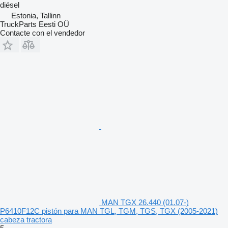
diésel
Estonia, Tallinn
TruckParts Eesti OÜ
Contacte con el vendedor
MAN TGX 26.440 (01.07-)
P6410F12C pistón para MAN TGL, TGM, TGS, TGX (2005-2021)
cabeza tractora