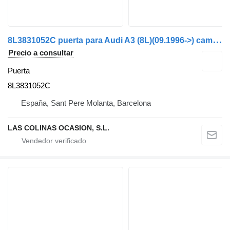
8
L3831052C puerta para Audi A3 (8L)(09.1996->) camión
Precio a consultar
Puerta
8L3831052C
España, Sant Pere Molanta, Barcelona
LAS COLINAS OCASION, S.L.