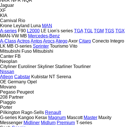
NKR
NPR
NQR
Jaguar
XF
KIA
Carnival
Rio
Krone
Leyland
Luna
MAN
A-series
F90
L2000
LE
Lion's series
TGA
TGL
TGM
TGS
TGX
MAN-VW
MB
Mercedes-Benz
A-Class
Actros
Antos
Arocs
Atego
Axor
Citaro
Conecto
Integro
LK
MB
O-series
Sprinter
Tourismo
Vito
Mitsubishi Fuso
Mitsubishi
Canter
FB
Neoplan
Cityliner
Euroliner
Skyliner
Starliner
Tourliner
Nissan
Atleon
Cabstar
Kubistar
NT
Serena
OE Germany
Opel
Movano
Pegaso
Peugeot
208
Partner
Piaggio
Porter
Pilkington
Ragn-Sells
Renault
G-series
Kangoo
Kerax
Magnum
Mascott
Master
Maxity
Messenger
Midliner
Midlum
Premium
T-series