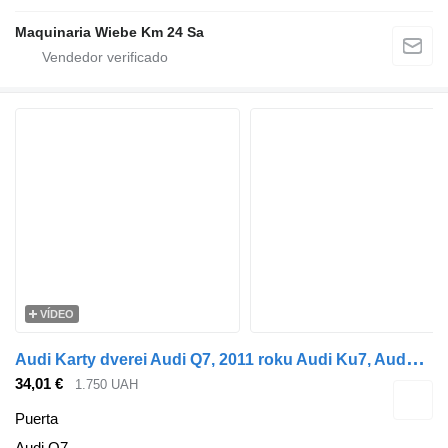
Maquinaria Wiebe Km 24 Sa
VÍDEO
A
udi Karty dverei Audi Q7, 2011 roku Audi Ku7, Audy puerta para Audi Q7 coche
34,01 €
1.750 UAH
Puerta
Audi Q7