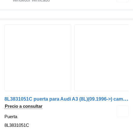
8
L3831051C puerta para Audi A3 (8L)(09.1996->) camión
Precio a consultar
Puerta
8L3831051C