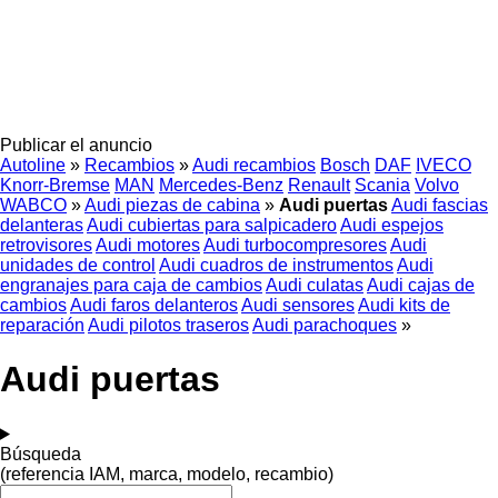
Publicar el anuncio
Autoline
»
Recambios
»
Audi recambios
Bosch
DAF
IVECO
Knorr-Bremse
MAN
Mercedes-Benz
Renault
Scania
Volvo
WABCO
»
Audi piezas de cabina
»
Audi puertas
Audi fascias
delanteras
Audi cubiertas para salpicadero
Audi espejos
retrovisores
Audi motores
Audi turbocompresores
Audi
unidades de control
Audi cuadros de instrumentos
Audi
engranajes para caja de cambios
Audi culatas
Audi cajas de
cambios
Audi faros delanteros
Audi sensores
Audi kits de
reparación
Audi pilotos traseros
Audi parachoques
»
Audi puertas
Búsqueda
(referencia IAM, marca, modelo, recambio)