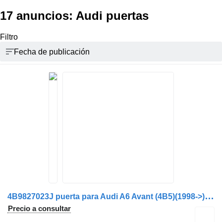
17 anuncios:
Audi puertas
Filtro
Fecha de publicación
4
B9827023J puerta para Audi A6 Avant (4B5)(1998->) camión
Precio a consultar