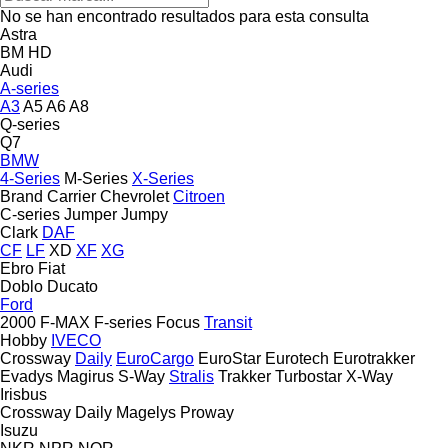
No se han encontrado resultados para esta consulta
Astra
BM
HD
Audi
A-series
A3
A5
A6
A8
Q-series
Q7
BMW
4-Series
M-Series
X-Series
Brand
Carrier
Chevrolet
Citroen
C-series
Jumper
Jumpy
Clark
DAF
CF
LF
XD
XF
XG
Ebro
Fiat
Doblo
Ducato
Ford
2000
F-MAX
F-series
Focus
Transit
Hobby
IVECO
Crossway
Daily
EuroCargo
EuroStar
Eurotech
Eurotrakker
Evadys
Magirus
S-Way
Stralis
Trakker
Turbostar
X-Way
Irisbus
Crossway
Daily
Magelys
Proway
Isuzu