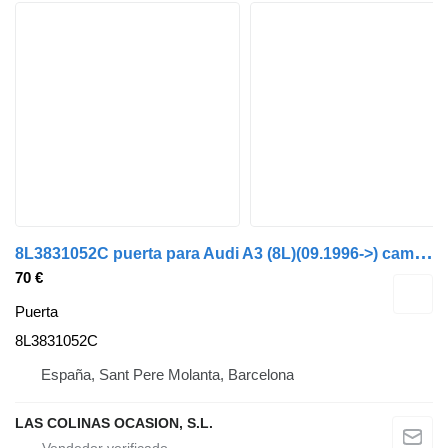
8
L3831052C puerta para Audi A3 (8L)(09.1996->) camión
70 €
Puerta
8L3831052C
España, Sant Pere Molanta, Barcelona
LAS COLINAS OCASION, S.L.