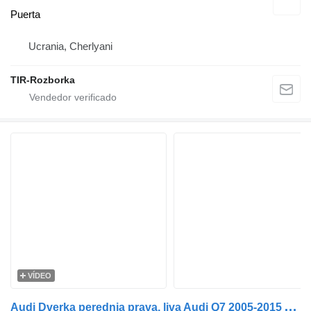
Puerta
Ucrania, Cherlyani
TIR-Rozborka
VÍDEO
A
udi Dverka perednia prava, liva Audi Q7 2005-2015 Audi Ku7 puerta para Audi Q7 coche