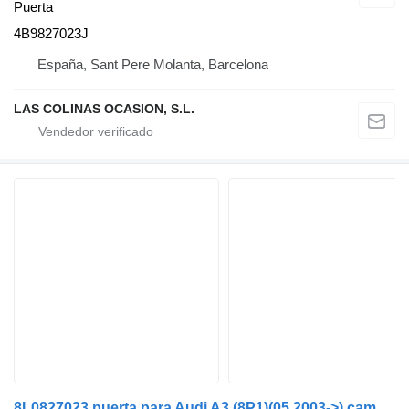
Puerta
4B9827023J
España, Sant Pere Molanta, Barcelona
LAS COLINAS OCASION, S.L.
8
L0827023 puerta para Audi A3 (8P1)(05.2003->) camión