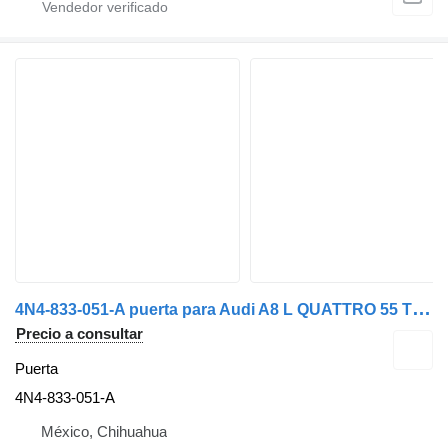
4
N4-833-051-A puerta para Audi A8 L QUATTRO 55 TFSI coche
Precio a consultar
Puerta
4N4-833-051-A
México, Chihuahua