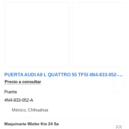
P
UERTA AUDI A8 L QUATTRO 55 TFSI 4N4-833-052-A para Audi A8 L coche
Precio a consultar
Puerta
4N4-833-052-A
México, Chihuahua
Maquinaria Wiebe Km 24 Sa