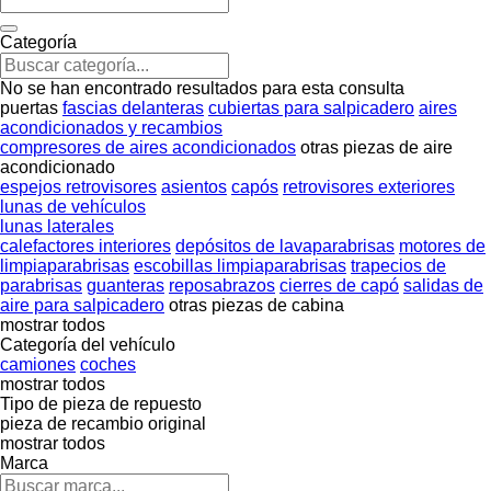
Categoría
No se han encontrado resultados para esta consulta
puertas
fascias delanteras
cubiertas para salpicadero
aires
acondicionados y recambios
compresores de aires acondicionados
otras piezas de aire
acondicionado
espejos retrovisores
asientos
capós
retrovisores exteriores
lunas de vehículos
lunas laterales
calefactores interiores
depósitos de lavaparabrisas
motores de
limpiaparabrisas
escobillas limpiaparabrisas
trapecios de
parabrisas
guanteras
reposabrazos
cierres de capó
salidas de
aire para salpicadero
otras piezas de cabina
mostrar todos
Categoría del vehículo
camiones
coches
mostrar todos
Tipo de pieza de repuesto
pieza de recambio original
mostrar todos
Marca