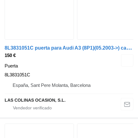
8
L3831051C puerta para Audi A3 (8P1)(05.2003->) camión
150 €
Puerta
8L3831051C
España, Sant Pere Molanta, Barcelona
LAS COLINAS OCASION, S.L.