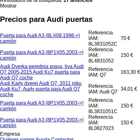
Resultados de la búsqueda:
17 anuncios
Mostrar
Precios para Audi puertas
Referencia
Puerta para Audi A3 (8L)(09.1996->)
IAM:
70 €
camión
8L3831052C
Referencia
Puerta para Audi A3 (8P1)(05.2003->)
IAM:
150 €
camión
8L4831052
Audi Dverka perednia prava, liva Audi
Referencia
Q7 2005-2015 Audi Ku7 puerta para
163,30 €
IAM: Q7
Audi Q7 coche
Audi Karty dverei Audi Q7, 2011 roku
Referencia
Audi Ku7, Audy puerta para Audi Q7
34,01 €
IAM: Audi Q7
coche
Referencia
Puerta para Audi A3 (8P1)(05.2003->)
IAM:
150 €
camión
8L3831051C
Referencia
Puerta para Audi A3 (8P1)(05.2003->)
IAM:
150 €
camión
8L0827023
Empresa
Quiénes somos
Ayuda
Contactos