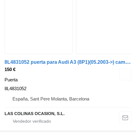
8
L4831052 puerta para Audi A3 (8P1)(05.2003->) camión
150 €
Puerta
8L4831052
España, Sant Pere Molanta, Barcelona
LAS COLINAS OCASION, S.L.