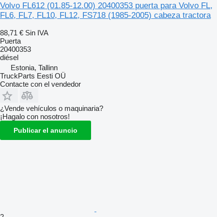
Volvo FL612 (01.85-12.00) 20400353 puerta para Volvo FL,
FL6, FL7, FL10, FL12, FS718 (1985-2005) cabeza tractora
88,71 €
Sin IVA
Puerta
20400353
diésel
Estonia, Tallinn
TruckParts Eesti OÜ
Contacte con el vendedor
¿Vende vehículos o maquinaria?
¡Hagalo con nosotros!
Publicar el anuncio
2