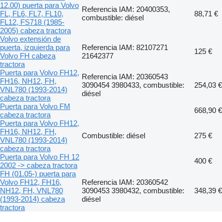
12.00) puerta para Volvo
Referencia IAM: 20400353,
FL, FL6, FL7, FL10,
88,71 €
combustible: diésel
FL12, FS718 (1985-
2005) cabeza tractora
Volvo extensión de
puerta, izquierda para
Referencia IAM: 82107271
125 €
Volvo FH cabeza
21642377
tractora
Puerta para Volvo FH12,
Referencia IAM: 20360543
FH16, NH12, FH,
3090454 3980433, combustible:
254,03 €
VNL780 (1993-2014)
diésel
cabeza tractora
Puerta para Volvo FM
668,90 €
cabeza tractora
Puerta para Volvo FH12,
FH16, NH12, FH,
Combustible: diésel
275 €
VNL780 (1993-2014)
cabeza tractora
Puerta para Volvo FH 12
400 €
2002 -> cabeza tractora
FH (01.05-) puerta para
Volvo FH12, FH16,
Referencia IAM: 20360542
NH12, FH, VNL780
3090453 3980432, combustible:
348,39 €
(1993-2014) cabeza
diésel
tractora