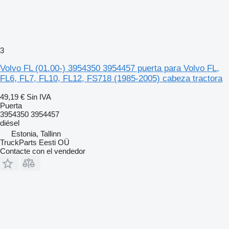
3
Volvo FL (01.00-) 3954350 3954457 puerta para Volvo FL,
FL6, FL7, FL10, FL12, FS718 (1985-2005) cabeza tractora
49,19 €
Sin IVA
Puerta
3954350 3954457
diésel
Estonia, Tallinn
TruckParts Eesti OÜ
Contacte con el vendedor