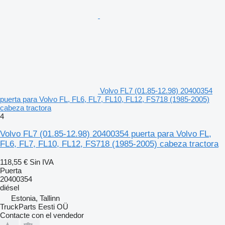
Volvo FL7 (01.85-12.98) 20400354
puerta para Volvo FL, FL6, FL7, FL10, FL12, FS718 (1985-2005)
cabeza tractora
4
Volvo FL7 (01.85-12.98) 20400354 puerta para Volvo FL,
FL6, FL7, FL10, FL12, FS718 (1985-2005) cabeza tractora
118,55 €
Sin IVA
Puerta
20400354
diésel
Estonia, Tallinn
TruckParts Eesti OÜ
Contacte con el vendedor