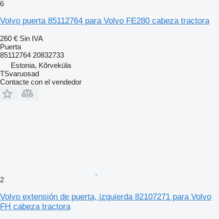
6
Volvo puerta 85112764 para Volvo FE280 cabeza tractora
260 €
Sin IVA
Puerta
85112764 20832733
Estonia, Kõrveküla
TSvaruosad
Contacte con el vendedor
2
Volvo extensión de puerta, izquierda 82107271 para Volvo
FH cabeza tractora