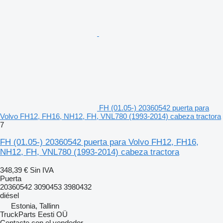
FH (01.05-) 20360542 puerta para
Volvo FH12, FH16, NH12, FH, VNL780 (1993-2014) cabeza tractora
7
FH (01.05-) 20360542 puerta para Volvo FH12, FH16,
NH12, FH, VNL780 (1993-2014) cabeza tractora
348,39 €
Sin IVA
Puerta
20360542 3090453 3980432
diésel
Estonia, Tallinn
TruckParts Eesti OÜ
Contacte con el vendedor