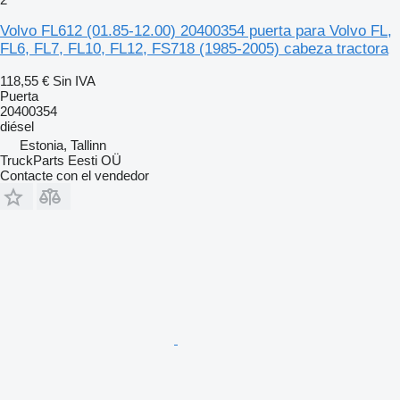
Volvo FL612 (01.85-12.00) 20400354 puerta para Volvo FL,
FL6, FL7, FL10, FL12, FS718 (1985-2005) cabeza tractora
118,55 €
Sin IVA
Puerta
20400354
diésel
Estonia, Tallinn
TruckParts Eesti OÜ
Contacte con el vendedor