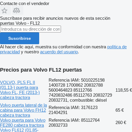
Contacte con el vendedor
Suscríbase para recibir anuncios nuevos de esta sección
puertas
Volvo - FL12
Suscribirse
Al hacer clic aquí, muestra su conformidad con nuestra
política de
privacidad
y nuestro
acuerdo del usuario
.
Precios para Volvo FL12 puertas
Referencia IAM: 5010225198
VOLVO, PLS FL II
1400728 1700862 20832788
(01.13-) puerta para
5600464823 85112766
118,55 €
Volvo FL, FE (2013-)
7420832486 85112763 20832729
cabeza tractora
20832731, combustible: diésel
Volvo puerta lateral de la
Referencia IAM: 3176123
cabina para Volvo FH12
65 €
21404291
cabeza tractora
Volvo puerta para Volvo
Referencia IAM: 85112764
260 €
FE280 cabeza tractora
20832733
Volvo FL612 (01.85-