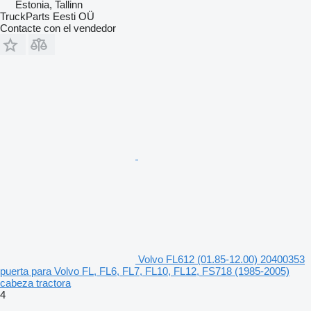
Estonia, Tallinn
TruckParts Eesti OÜ
Contacte con el vendedor
Volvo FL612 (01.85-12.00) 20400353
puerta para Volvo FL, FL6, FL7, FL10, FL12, FS718 (1985-2005)
cabeza tractora
4