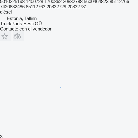
5010225198 1400728 1700862 20832788 5600464823 85112766
7420832486 85112763 20832729 20832731
diésel
Estonia, Tallinn
TruckParts Eesti OÜ
Contacte con el vendedor
3