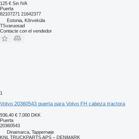
125 €
Sin IVA
Puerta
82107271 21642377
Estonia, Kõrveküla
TSvaruosad
Contacte con el vendedor
1
Volvo 20360543 puerta para Volvo FH cabeza tractora
936,40 €
7.000 DKK
Puerta
20360543
Dinamarca, Tappernøje
KNL TRUCKPARTS APS – DENMARK