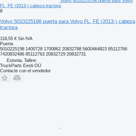
Volvo 5010225198 puerta para Volvo
FL, FE (2013-) cabeza tractora
8
Volvo 5010225198 puerta para Volvo FL, FE (2013-) cabeza
tractora
118,55 €
Sin IVA
Puerta
5010225198 1400728 1700862 20832788 5600464823 85112766
7420832486 85112763 20832729 20832731
Estonia, Tallinn
TruckParts Eesti OÜ
Contacte con el vendedor