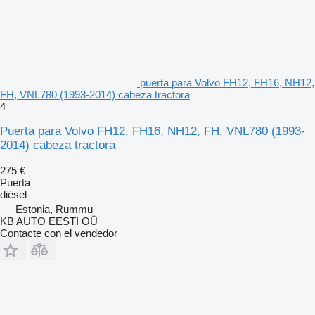
puerta para Volvo FH12, FH16, NH12,
FH, VNL780 (1993-2014) cabeza tractora
4
Puerta para Volvo FH12, FH16, NH12, FH, VNL780 (1993-
2014) cabeza tractora
275 €
Puerta
diésel
Estonia, Rummu
KB AUTO EESTI OÜ
Contacte con el vendedor