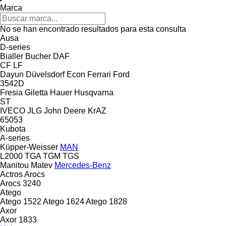
Marca
No se han encontrado resultados para esta consulta
Ausa
D-series
Bialler
Bucher
DAF
CF
LF
Dayun
Düvelsdorf
Econ
Ferrari
Ford
3542D
Fresia
Giletta
Hauer
Husqvarna
ST
IVECO
JLG
John Deere
KrAZ
65053
Kubota
A-series
Küpper-Weisser
MAN
L2000
TGA
TGM
TGS
Manitou
Matev
Mercedes-Benz
Actros
Arocs
Arocs 3240
Atego
Atego 1522
Atego 1624
Atego 1828
Axor
Axor 1833