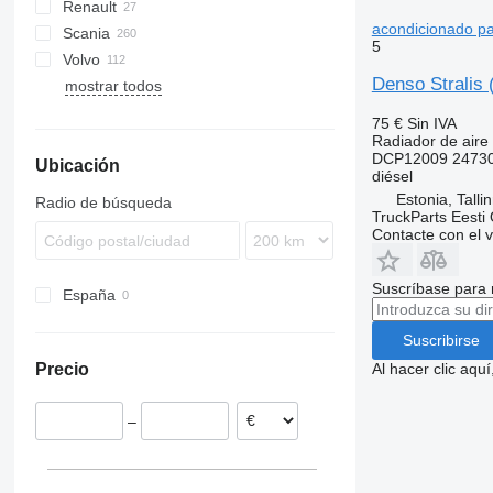
Renault
TGL
Actros
Canter
acondicionado pa
Scania
TGM
Antos
Kerax
5
Volvo
TGS
Arocs
Magnum
G-series
Denso Stralis 
mostrar todos
TGX
Atego
Midlum
R-series
B-series
Axor
Premium
FH
75 €
Sin IVA
Econic
FL
Radiador de aire
DCP12009 24730
Ubicación
FM
diésel
FMX
Estonia, Talli
Radio de búsqueda
TruckParts Eesti
VNL
Contacte con el 
Suscríbase para 
España
Suscribirse
Al hacer clic aq
Precio
–