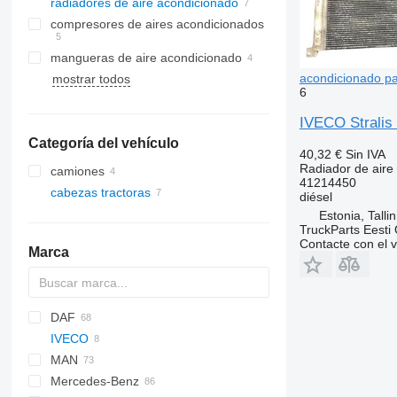
radiadores de aire acondicionado
compresores de aires acondicionados
mangueras de aire acondicionado
acondicionado pa
mostrar todos
6
IVECO Stralis 
Categoría del vehículo
40,32 €
Sin IVA
Radiador de aire
camiones
41214450
cabezas tractoras
diésel
Estonia, Talli
TruckParts Eesti
Contacte con el 
Marca
DAF
IVECO
CF
MAN
LF
Stralis
Mercedes-Benz
XF
Trakker
TGA