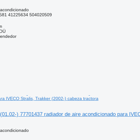
 acondicionado
581 41225634 504020509
nn
 OÜ
vendedor
ra IVECO Stralis, Trakker (2002-) cabeza tractora
(01.02-) 77701437 radiador de aire acondicionado para IVEC
 acondicionado