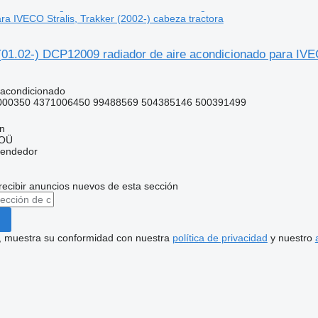
ra IVECO Stralis, Trakker (2002-) cabeza tractora
(01.02-) DCP12009 radiador de aire acondicionado para IVEC
 acondicionado
00350 4371006450 99488569 504385146 500391499
nn
 OÜ
vendedor
recibir anuncios nuevos de esta sección
uí, muestra su conformidad con nuestra
política de privacidad
y nuestro