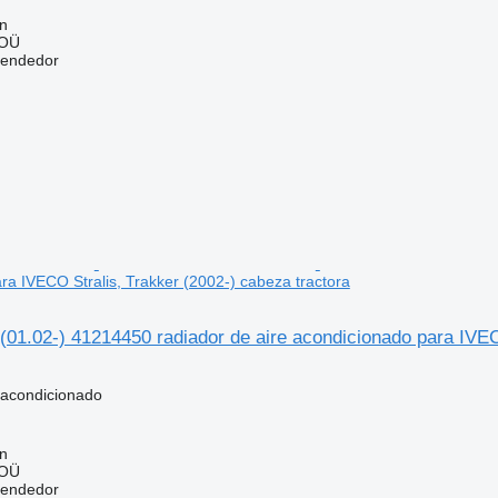
nn
 OÜ
vendedor
ra IVECO Stralis, Trakker (2002-) cabeza tractora
(01.02-) 41214450 radiador de aire acondicionado para IVEC
 acondicionado
nn
 OÜ
vendedor