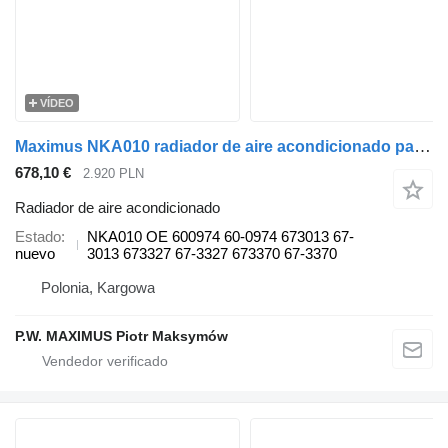
VÍDEO
Maximus NKA010 radiador de aire acondicionado para THERMO KING SLXe 100 SLXe 200 SLXe 300 SLXe 400 SLXe Spectrum SLXi 100 SLXi 200 SLXi 300 SLXi 400 SLXi Spectrum semirremolque
678,10 €
2.920 PLN
Radiador de aire acondicionado
Estado
NKA010 OE 600974 60-0974 673013 67-
nuevo
3013 673327 67-3327 673370 67-3370
Polonia, Kargowa
P.W. MAXIMUS Piotr Maksymów