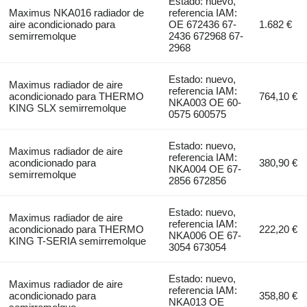
Estado: nuevo,
Maximus NKA016 radiador de
referencia IAM:
aire acondicionado para
OE 672436 67-
1.682 €
semirremolque
2436 672968 67-
2968
Estado: nuevo,
Maximus radiador de aire
referencia IAM:
acondicionado para THERMO
764,10 €
NKA003 OE 60-
KING SLX semirremolque
0575 600575
Estado: nuevo,
Maximus radiador de aire
referencia IAM:
acondicionado para
380,90 €
NKA004 OE 67-
semirremolque
2856 672856
Estado: nuevo,
Maximus radiador de aire
referencia IAM:
acondicionado para THERMO
222,20 €
NKA006 OE 67-
KING T-SERIA semirremolque
3054 673054
Estado: nuevo,
Maximus radiador de aire
referencia IAM:
acondicionado para
358,80 €
NKA013 OE