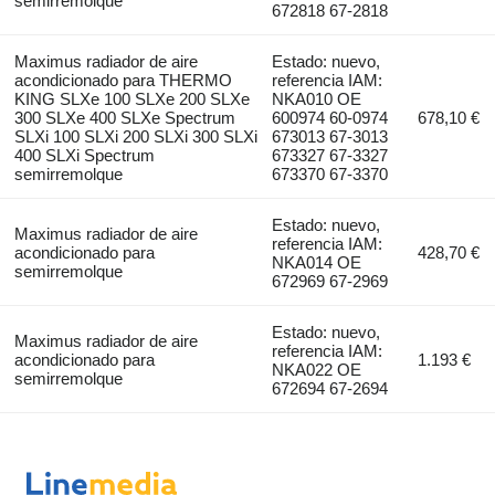
semirremolque
672818 67-2818
Maximus radiador de aire
Estado: nuevo,
acondicionado para THERMO
referencia IAM:
KING SLXe 100 SLXe 200 SLXe
NKA010 OE
300 SLXe 400 SLXe Spectrum
600974 60-0974
678,10 €
SLXi 100 SLXi 200 SLXi 300 SLXi
673013 67-3013
400 SLXi Spectrum
673327 67-3327
semirremolque
673370 67-3370
Estado: nuevo,
Maximus radiador de aire
referencia IAM:
acondicionado para
428,70 €
NKA014 OE
semirremolque
672969 67-2969
Estado: nuevo,
Maximus radiador de aire
referencia IAM:
acondicionado para
1.193 €
NKA022 OE
semirremolque
672694 67-2694