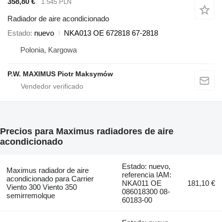
358,80 €
1.545 PLN
Radiador de aire acondicionado
Estado
nuevo
NKA013 OE 672818 67-2818
Polonia, Kargowa
P.W. MAXIMUS Piotr Maksymów
Precios para Maximus radiadores de aire
acondicionado
Estado: nuevo,
Maximus radiador de aire
referencia IAM:
acondicionado para Carrier
NKA011 OE
181,10 €
Viento 300 Viento 350
086018300 08-
semirremolque
60183-00