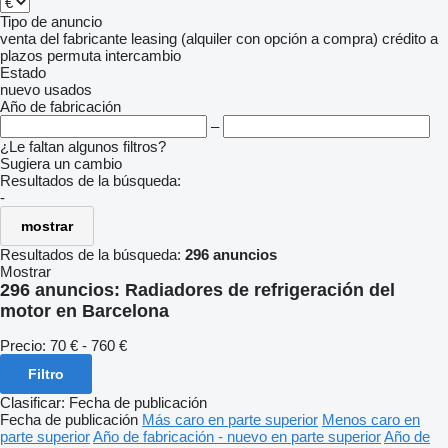
Tipo de anuncio
venta
del fabricante
leasing (alquiler con opción a compra)
crédito
a
plazos
permuta
intercambio
Estado
nuevo
usados
Año de fabricación
–
¿Le faltan algunos filtros?
Sugiera un cambio
Resultados de la búsqueda:
-
mostrar
Resultados de la búsqueda:
296 anuncios
Mostrar
296 anuncios:
Radiadores de refrigeración del
motor en Barcelona
Precio:
70 € - 760 €
Filtro
Clasificar
:
Fecha de publicación
Fecha de publicación
Más caro en parte superior
Menos caro en
parte superior
Año de fabricación - nuevo en parte superior
Año de