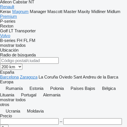
Atleon
Cabstar
NT
Renault
Kerax
Magnum
Manager
Mascott
Master
Maxity
Midliner
Midlum
Premium
P-series
Rexton
Golf
LT
Transporter
Volvo
B-series
FH
FL
FM
mostrar todos
Ubicación
Radio de búsqueda
España
Barcelona
Zaragoza
La Coruña
Oviedo
Sant Andreu de la Barca
Europa
Rumanía
Estonia
Polonia
Países Bajos
Bélgica
Lituania
Portugal
Alemania
mostrar todos
otros
Ucrania
Moldavia
Precio
–