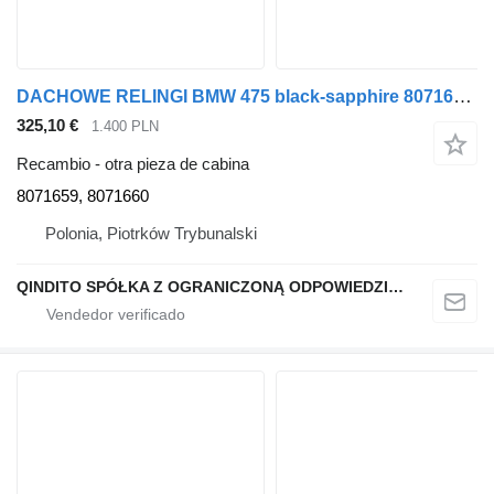
DACHOWE RELINGI BMW 475 black-sapphire 8071659, 8071660 para BMW X5 G05 coche
325,10 €
1.400 PLN
Recambio - otra pieza de cabina
8071659, 8071660
Polonia, Piotrków Trybunalski
QINDITO SPÓŁKA Z OGRANICZONĄ ODPOWIEDZIALNOŚCIĄ