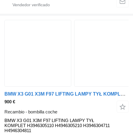
BMW X3 G01 X3M F97 LIFTING LAMPY TYŁ KOMPLET H3946305110 H4946305210 BMW bombilla coche para BMW BMW X3 G01 X3M F97 LIFTING LAMPY TYŁ KOMPLET H3946305110 H4946305210 H3946304711 H4946304811 coche
900 €
Recambio - bombilla coche
BMW X3 G01 X3M F97 LIFTING LAMPY TYŁ
KOMPLET H3946305110 H4946305210 H3946304711
H4946304811