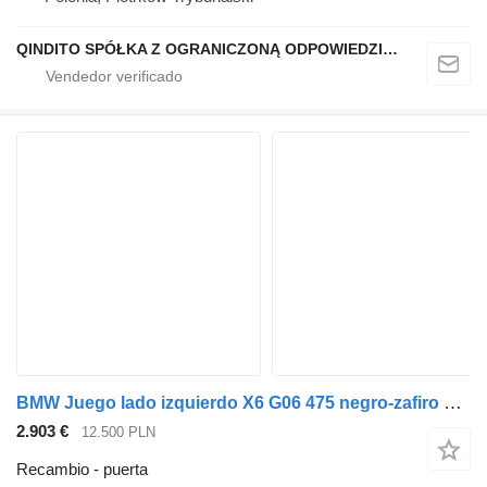
QINDITO SPÓŁKA Z OGRANICZONĄ ODPOWIEDZIALNOŚCIĄ
BMW Juego lado izquierdo X6 G06 475 negro-zafiro metalizado 41008497441 puerta para BMW X6 G06 coche
2.903 €
12.500 PLN
Recambio - puerta