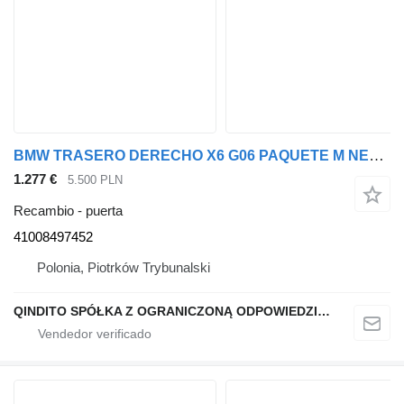
BMW TRASERO DERECHO X6 G06 PAQUETE M NEGRO ZAFIRO METALIZADO 475 41008497452 puerta para BMW X6 G06 coche
1.277 €
5.500 PLN
Recambio - puerta
41008497452
Polonia, Piotrków Trybunalski
QINDITO SPÓŁKA Z OGRANICZONĄ ODPOWIEDZIALNOŚCIĄ