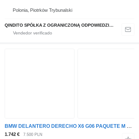
Polonia, Piotrków Trybunalski
QINDITO SPÓŁKA Z OGRANICZONĄ ODPOWIEDZIALNOŚCIĄ
BMW DELANTERO DERECHO X6 G06 PAQUETE M NEGRO ZAFIRO METALIZADO 475 41008497442 puerta para BMW X6 G06 coche
1.742 €
7.500 PLN