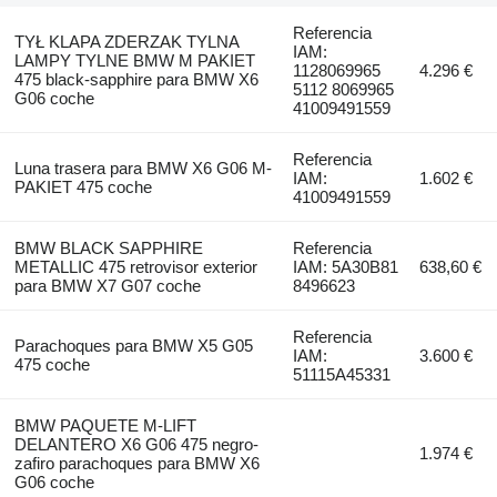
Referencia
TYŁ KLAPA ZDERZAK TYLNA
IAM:
LAMPY TYLNE BMW M PAKIET
1128069965
4.296 €
475 black-sapphire para BMW X6
5112 8069965
G06 coche
41009491559
Referencia
Luna trasera para BMW X6 G06 M-
IAM:
1.602 €
PAKIET 475 coche
41009491559
BMW BLACK SAPPHIRE
Referencia
METALLIC 475 retrovisor exterior
IAM: 5A30B81
638,60 €
para BMW X7 G07 coche
8496623
Referencia
Parachoques para BMW X5 G05
IAM:
3.600 €
475 coche
51115A45331
BMW PAQUETE M-LIFT
DELANTERO X6 G06 475 negro-
1.974 €
zafiro parachoques para BMW X6
G06 coche