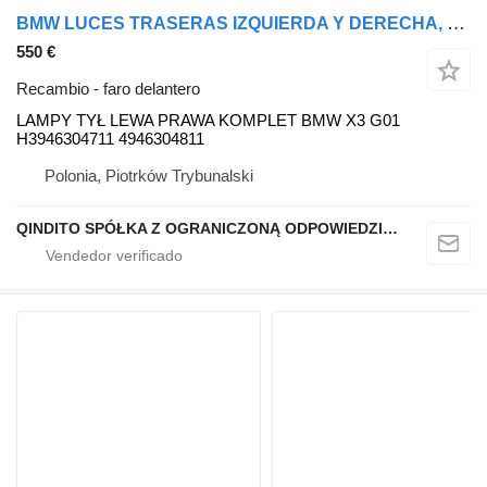
BMW LUCES TRASERAS IZQUIERDA Y DERECHA, JUEGO X3 G01 H3946304711 H4946304811 LAMPY faro delantero para BMW LAMPY TYŁ LEWA PRAWA KOMPLET BMW X3 G01 H3946304711 H4946304811 coche
550 €
Recambio - faro delantero
LAMPY TYŁ LEWA PRAWA KOMPLET BMW X3 G01
H3946304711 4946304811
Polonia, Piotrków Trybunalski
QINDITO SPÓŁKA Z OGRANICZONĄ ODPOWIEDZIALNOŚCIĄ