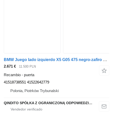
BMW Juego lado izquierdo X5 G05 475 negro-zafiro metalizado 41518738551 puerta para BMW X5 G05 coche
2.671 €
11.500 PLN
Recambio - puerta
41518738551 41522642779
Polonia, Piotrków Trybunalski
QINDITO SPÓŁKA Z OGRANICZONĄ ODPOWIEDZIALNOŚCIĄ