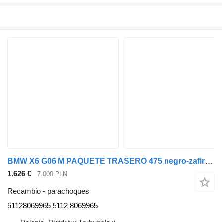
BMW X6 G06 M PAQUETE TRASERO 475 negro-zafiro 51128069965 parachoques para BMW X6 G06 coche
1.626 €
7.000 PLN
Recambio - parachoques
51128069965 5112 8069965