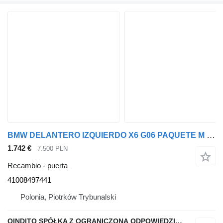
BMW DELANTERO IZQUIERDO X6 G06 PAQUETE M NEGRO ZAFIRO METALIZADO 475 41008497441 puerta para BMW X6 G06 coche
1.742 €
7.500 PLN
Recambio - puerta
41008497441
Polonia, Piotrków Trybunalski
QINDITO SPÓŁKA Z OGRANICZONĄ ODPOWIEDZIALNOŚCIĄ