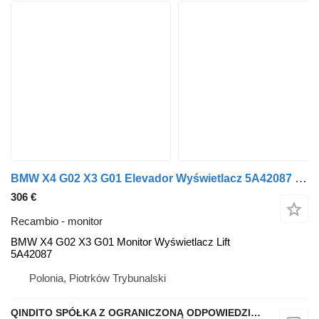
BMW X4 G02 X3 G01 Elevador Wyświetlacz 5A42087 BMW monitor para BMW X4 G02 X3 G01 coche
306 €
Recambio - monitor
BMW X4 G02 X3 G01 Monitor Wyświetlacz Lift
5A42087
Polonia, Piotrków Trybunalski
QINDITO SPÓŁKA Z OGRANICZONĄ ODPOWIEDZIALNOŚCIĄ