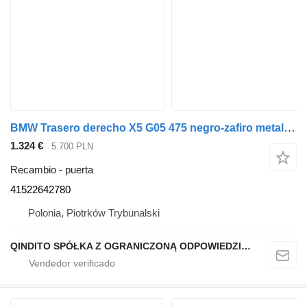
BMW Trasero derecho X5 G05 475 negro-zafiro metalizado 41522642780 puerta para BMW X5 G05 coche
1.324 €
5.700 PLN
Recambio - puerta
41522642780
Polonia, Piotrków Trybunalski
QINDITO SPÓŁKA Z OGRANICZONĄ ODPOWIEDZIALNOŚCIĄ