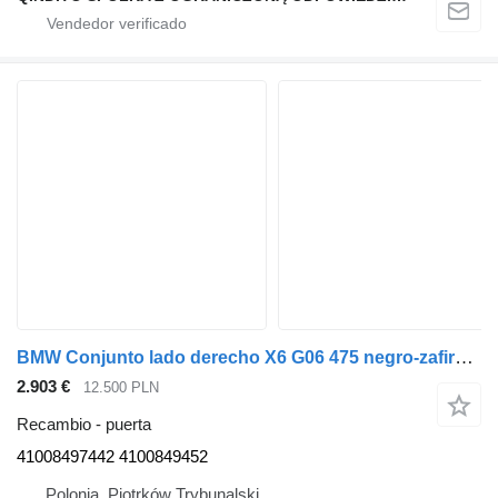
BMW Conjunto lado derecho X6 G06 475 negro-zafiro metalizado 41008497442 puerta para BMW X6 G06 coche
2.903 €
12.500 PLN
Recambio - puerta
41008497442 4100849452
Polonia, Piotrków Trybunalski