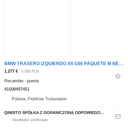
BMW TRASERO IZQUIERDO X6 G06 PAQUETE M NEGRO ZAFIRO METALIZADO 475 41008497451 puerta para BMW X6 G06 coche
1.277 €
5.500 PLN
Recambio - puerta
41008497451
Polonia, Piotrków Trybunalski
QINDITO SPÓŁKA Z OGRANICZONĄ ODPOWIEDZIALNOŚCIĄ