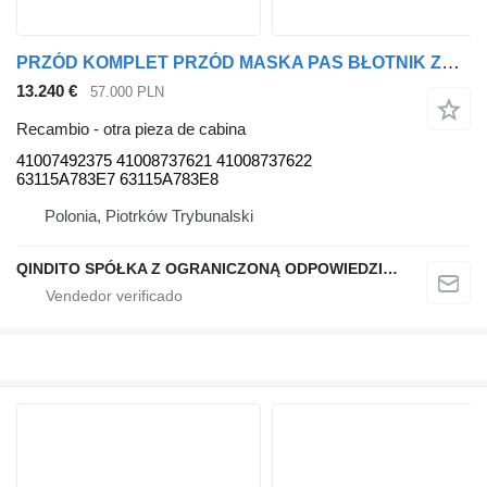
PRZÓD KOMPLET PRZÓD MASKA PAS BŁOTNIK ZDERZAK LAMPY 475 M-PAKIET BMW X6 G06 475 black-sapphire 41007492375 para BMW X6 G06 coche
13.240 €
57.000 PLN
Recambio - otra pieza de cabina
41007492375 41008737621 41008737622
63115A783E7 63115A783E8
Polonia, Piotrków Trybunalski
QINDITO SPÓŁKA Z OGRANICZONĄ ODPOWIEDZIALNOŚCIĄ