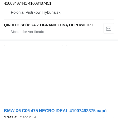
41008497441 41008497451
Polonia, Piotrków Trybunalski
QINDITO SPÓŁKA Z OGRANICZONĄ ODPOWIEDZIALNOŚCIĄ
BMW X6 G06 475 NEGRO IDEAL 41007492375 capó para BMW X6 G06 coche
1.742 €
7.500 PLN