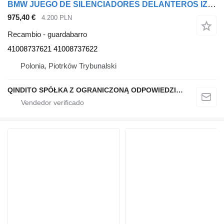
BMW JUEGO DE SILENCIADORES DELANTEROS IZQUIERDO/DERECHO X6 G06 PAQUETE M 475 negro-zafiro 41008737621 guardabarro para BMW X6 G06 coche
975,40 €
4.200 PLN
Recambio - guardabarro
41008737621 41008737622
Polonia, Piotrków Trybunalski
QINDITO SPÓŁKA Z OGRANICZONĄ ODPOWIEDZIALNOŚCIĄ