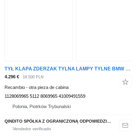
TYŁ KLAPA ZDERZAK TYLNA LAMPY TYLNE BMW M PAKIET 475 black-sapphire 1128069965 para BMW X6 G06 coche
4.296 €
18.500 PLN
Recambio - otra pieza de cabina
1128069965 5112 8069965 41009491559
Polonia, Piotrków Trybunalski
QINDITO SPÓŁKA Z OGRANICZONĄ ODPOWIEDZIALNOŚCIĄ