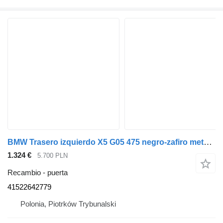
BMW Trasero izquierdo X5 G05 475 negro-zafiro metalizado 41522642779 puerta para BMW X5 G05 coche
1.324 €
5.700 PLN
Recambio - puerta
41522642779
Polonia, Piotrków Trybunalski