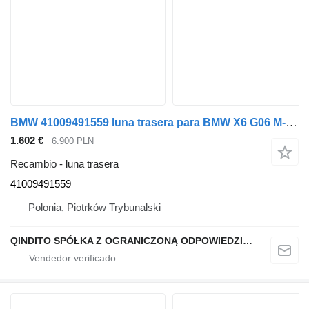
BMW 41009491559 luna trasera para BMW X6 G06 M-PAKIET 475 coche
1.602 €
6.900 PLN
Recambio - luna trasera
41009491559
Polonia, Piotrków Trybunalski
QINDITO SPÓŁKA Z OGRANICZONĄ ODPOWIEDZIALNOŚCIĄ