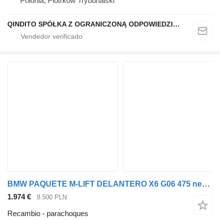
Polonia, Piotrków Trybunalski
QINDITO SPÓŁKA Z OGRANICZONĄ ODPOWIEDZIALNOŚCIĄ
BMW PAQUETE M-LIFT DELANTERO X6 G06 475 negro-zafiro parachoques para BMW X6 G06 coche
1.974 €
8.500 PLN
Recambio - parachoques