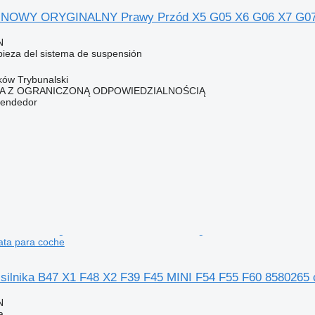
OWY ORYGINALNY Prawy Przód X5 G05 X6 G06 X7 G07 8
N
pieza del sistema de suspensión
rków Trybunalski
KA Z OGRANICZONĄ ODPOWIEDZIALNOŚCIĄ
vendedor
ata para coche
ilnika B47 X1 F48 X2 F39 F45 MINI F54 F55 F60 8580265 c
N
a