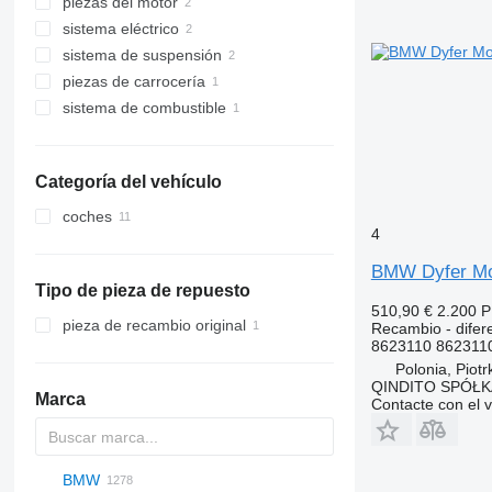
piezas del motor
discos de embrague
sistema eléctrico
diferenciales
culatas
sistema de suspensión
turbocompresores
unidades de control
piezas de carrocería
sensores de NOx
otras piezas del sistema de
suspensión
sistema de combustible
otras piezas de carrocería
mangueras de combustible
Categoría del vehículo
coches
4
BMW Dyfer Mos
Tipo de pieza de repuesto
510,90 €
2.200 
pieza de recambio original
Recambio - difere
8623110 862311
Polonia, Piot
QINDITO SPÓŁ
Marca
Contacte con el 
BMW
AZ
159
BM
1304
A-series
A10
Probus