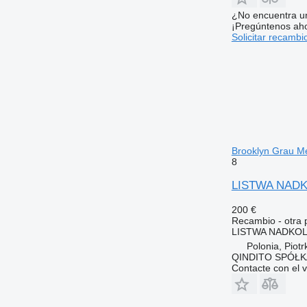
¿No encuentra u
¡Pregúntenos ah
Solicitar recambi
Brooklyn Grau M
8
LISTWA NADKO
200 €
Recambio - otra 
LISTWA NADKOLA
Polonia, Piot
QINDITO SPÓŁ
Contacte con el 