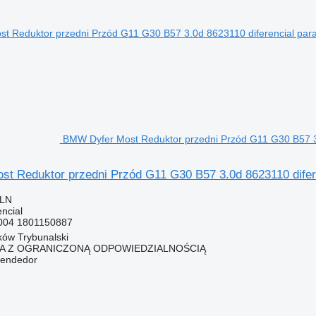
BMW Dyfer Most Reduktor przedni Przód G11 G30 B57 3.
t Reduktor przedni Przód G11 G30 B57 3.0d 8623110 difer
PLN
ncial
004 1801150887
rków Trybunalski
KA Z OGRANICZONĄ ODPOWIEDZIALNOŚCIĄ
vendedor