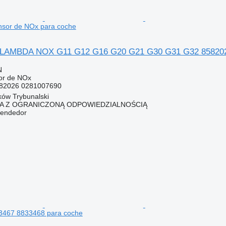
sor de NOx para coche
MBDA NOX G11 G12 G16 G20 G21 G30 G31 G32 8582026
N
or de NOx
82026 0281007690
rków Trybunalski
KA Z OGRANICZONĄ ODPOWIEDZIALNOŚCIĄ
vendedor
3467 8833468 para coche