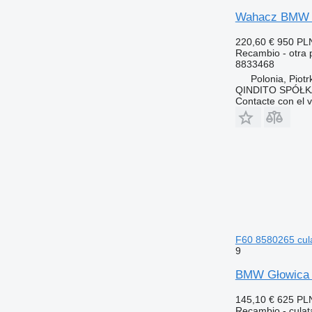
Wahacz BMW N
220,60 €
950 PL
Recambio - otra 
8833468
Polonia, Piot
QINDITO SPÓŁ
Contacte con el 
F60 8580265 cul
9
BMW Głowica s
145,10 €
625 PL
Recambio - culat