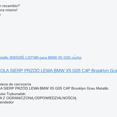
n recambio?
ora mismo!
o
etallic 8069285 LISTWA para BMW X5 G05 coche
LA SIERP PRZÓD LEWA BMW X5 G05 C4P Brooklyn Grau 
pieza de carrocería
 SIERP PRZÓD LEWA BMW X5 G05 C4P Brooklyn Grau Metallic
rków Trybunalski
KA Z OGRANICZONĄ ODPOWIEDZIALNOŚCIĄ
vendedor