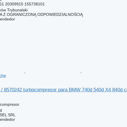
51 20309915 155738101
rków Trybunalski
KA Z OGRANICZONĄ ODPOWIEDZIALNOŚCIĄ
vendedor
che
/ 8570242 turbocompresor para BMW 740d 540d X4 840d c
ocompresor
d
SEL SRL
vendedor