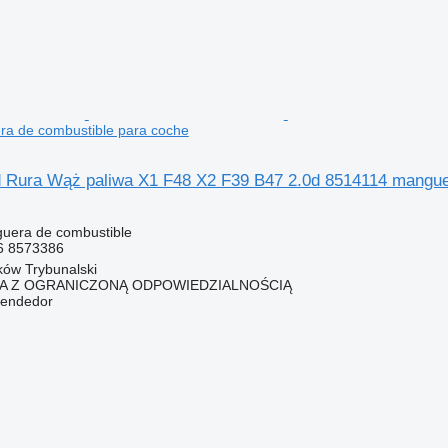
a de combustible para coche
ura Wąż paliwa X1 F48 X2 F39 B47 2.0d 8514114 manguer
uera de combustible
6 8573386
rków Trybunalski
KA Z OGRANICZONĄ ODPOWIEDZIALNOŚCIĄ
vendedor