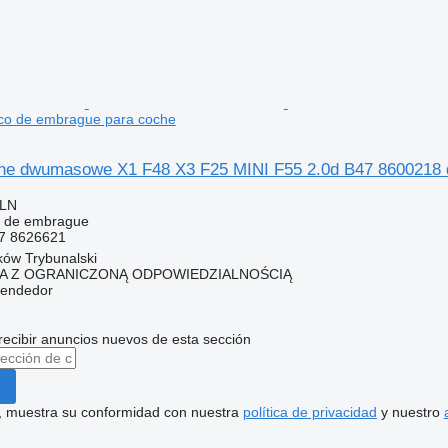
co de embrague para coche
e dwumasowe X1 F48 X3 F25 MINI F55 2.0d B47 8600218 d
PLN
o de embrague
7 8626621
rków Trybunalski
KA Z OGRANICZONĄ ODPOWIEDZIALNOŚCIĄ
vendedor
recibir anuncios nuevos de esta sección
uí, muestra su conformidad con nuestra
política de privacidad
y nuestro