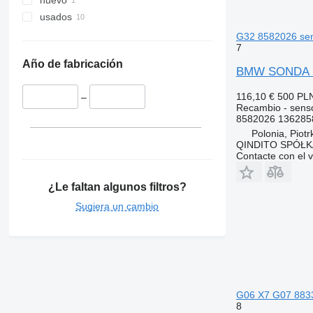
nuevo
Vito
Trafic
XC
usados
Twingo
G32 8582026 sen
Zoe
7
Año de fabricación
BMW SONDA LA
116,10 €
500 PL
–
Recambio - sens
8582026 136285
Polonia, Piot
QINDITO SPÓŁ
Contacte con el 
¿Le faltan algunos filtros?
Sugiera un cambio
G06 X7 G07 883
8