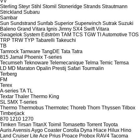
VV
Sterling
Steyr
Stihl
Stomil
Stoneridge
Strands
Strautmann
Strickland
Subaru
Sambar
Sun
Sundstrand
Sunfab
Superior
Superwinch
Sutrak
Suzuki
Baleno
Grand Vitara
Ignis
Jimny
SX4
Swift
Vitara
Swagelok
System Edström
TAM
TCS
TGW
TI Automotive
TOS
TRP
TRW
TYP
Tabarelli
Takeuchi
TB
Tamrock
Tamware
TangDE
Tata
Tatra
815
Jamal
Phoenix
T-series
Tecumseh
Teknoware
Telemecanique
Telma
Temic
Temsa
LD
MD
Maraton
Opalin
Prestij
Safari
Tourmalin
Terberg
FM
Terex
A-series
TA
TL
Textar
Thaler
Thermo King
SL
SMX
T-series
Thermo
Thermobus
Thermotec
Thoreb
Thorn
Thyssen
Tilbox
Timberjack
870
1210
1270
Timken
Tirsan
TitanX
Toimil
Tomasetto
Torrent
Toyota
Auris
Avensis
Aygo
Coaster
Corolla
Dyna
Hiace
Hilux
Hino
Land Cruiser
Lite Ace
Prius
Proace
Probox
RAV4
Tacoma