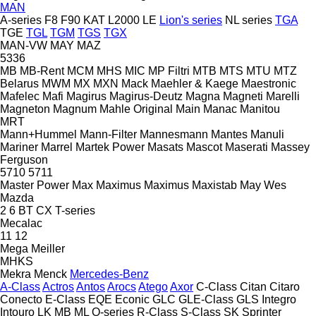
MAN
A-series
F8
F90
KAT
L2000
LE
Lion's series
NL series
TGA
TGE
TGL
TGM
TGS
TGX
MAN-VW
MAY
MAZ
5336
MB
MB-Rent
MCM
MHS
MIC
MP Filtri
MTB
MTS
MTU
MTZ
Belarus
MWM
MX
MXN
Mack
Maehler & Kaege
Maestronic
Mafelec
Mafi
Magirus
Magirus-Deutz
Magna
Magneti Marelli
Magneton
Magnum
Mahle Original
Main
Manac
Manitou
MRT
Mann+Hummel
Mann-Filter
Mannesmann
Mantes
Manuli
Mariner
Marrel
Martek Power
Masats
Mascot
Maserati
Massey
Ferguson
5710
5711
Master Power
Max
Maximus
Maximus
Maxistab
May Wes
Mazda
2
6
BT
CX
T-series
Mecalac
11
12
Mega
Meiller
MHKS
Mekra
Menck
Mercedes-Benz
A-Class
Actros
Antos
Arocs
Atego
Axor
C-Class
Citan
Citaro
Conecto
E-Class
EQE
Econic
GLC
GLE-Class
GLS
Integro
Intouro
LK
MB
ML
O-series
R-Class
S-Class
SK
Sprinter