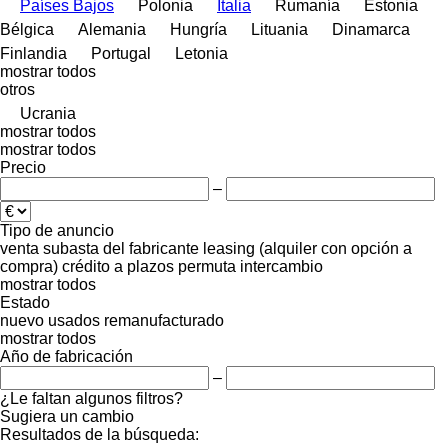
Países Bajos
Polonia
Italia
Rumanía
Estonia
Bélgica
Alemania
Hungría
Lituania
Dinamarca
Finlandia
Portugal
Letonia
mostrar todos
otros
Ucrania
mostrar todos
mostrar todos
Precio
–
Tipo de anuncio
venta
subasta
del fabricante
leasing (alquiler con opción a
compra)
crédito
a plazos
permuta
intercambio
mostrar todos
Estado
nuevo
usados
remanufacturado
mostrar todos
Año de fabricación
–
¿Le faltan algunos filtros?
Sugiera un cambio
Resultados de la búsqueda: