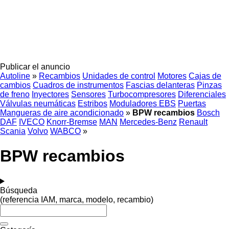
Publicar el anuncio
Autoline
»
Recambios
Unidades de control
Motores
Cajas de
cambios
Cuadros de instrumentos
Fascias delanteras
Pinzas
de freno
Inyectores
Sensores
Turbocompresores
Diferenciales
Válvulas neumáticas
Estribos
Moduladores EBS
Puertas
Mangueras de aire acondicionado
»
BPW recambios
Bosch
DAF
IVECO
Knorr-Bremse
MAN
Mercedes-Benz
Renault
Scania
Volvo
WABCO
»
BPW recambios
Búsqueda
(referencia IAM, marca, modelo, recambio)