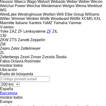
Neuson
Waeco
Wago
Walvoil
Webasto
Weber
Weber
Wecon
Weichai Power
Weichai
Weidemann
Welgro
Wema
Werklust
WG
WestLake
Westinghouse
Wielton
Willi Elbe Group
Williams
Wiltec
Wimmer
Winkler
Wolfe
Woodward
Wölfle
XCMG
XXL
Marmitte Italiane
Xantrex
YaMZ
Yamaha
Yanmar
V-series
Yoke
ZAZ
ZF Lenksysteme
ZF
ZIL
130
ZKW
ZTS
Zanotti
Zeppelin
ZM
Zepro
Zetor
Zettelmeyer
ZL
Zetterbergs
Zexel
Zinser
Zvezda
Škoda
Fabia
Octavia
Roomster
mostrar todos
Ubicación
Radio de búsqueda
España
Barcelona
mostrar todos
Europa