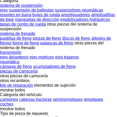
Categoría
sistema de suspensión
ejes
suspensión de ballestas
suspensiónes neumáticas
resortes en barra
bujes de rueda
amortiguadores
almohadillas
de tope
manguetas de dirección
estabilizadores hidráulicos
tapas de centro de rueda
otras piezas del sistema de
suspensión
sistema de frenado
pastillas de freno
pinzas de freno
discos de freno
àrboles de
frenos
forros de freno
palancas de freno
otras piezas del
sistema de frenado
transmisión
ejes delanteros
ejes motrices
ejes traseros
neumática
cámaras de freno
acumuladores de freno
piezas de carrocería
otras piezas de carrocería
otros recambios
kits de reparación
elementos de sujeción
mostrar todos
Categoría del vehículo
camiones
cabezas tractoras
semirremolques
remolques
coches
mostrar todos
Tipo de pieza de repuesto