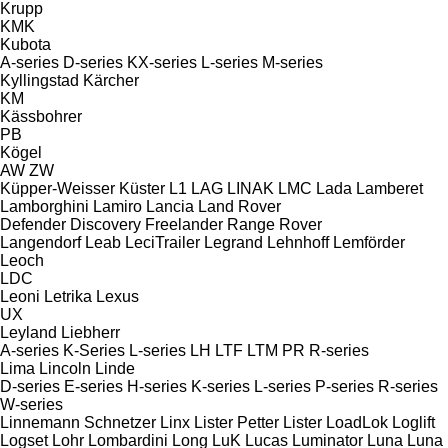
Krupp
KMK
Kubota
A-series
D-series
KX-series
L-series
M-series
Kyllingstad
Kärcher
KM
Kässbohrer
PB
Kögel
AW
ZW
Küpper-Weisser
Küster
L1
LAG
LINAK
LMC
Lada
Lamberet
Lamborghini
Lamiro
Lancia
Land Rover
Defender
Discovery
Freelander
Range Rover
Langendorf
Leab
LeciTrailer
Legrand
Lehnhoff
Lemförder
Leoch
LDC
Leoni
Letrika
Lexus
UX
Leyland
Liebherr
A-series
K-Series
L-series
LH
LTF
LTM
PR
R-series
Lima
Lincoln
Linde
D-series
E-series
H-series
K-series
L-series
P-series
R-series
W-series
Linnemann Schnetzer
Linx
Lister Petter
Lister
LoadLok
Loglift
Logset
Lohr
Lombardini
Long
LuK
Lucas
Luminator
Luna
Luna