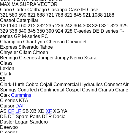
MAXIMA
SUPRA
VECTOR
Carro
Carter
Carthago
Casappa
Case IH
Case
321
580
590
621
688
721
788
821
845
921
1088
1188
Castrol
Caterpillar
120
140
160
212
232
235
236
242
304
308
320
321
323
325
329
336
340
345
350
390
924
928
C-series
DE
D series
F-
series
GP
M-series
PC
Champion
Char-Lynn
Chereau
Chevrolet
Express
Silverado
Tahoe
Chrysler
Cifam
Citroen
Berlingo
C-series
Jumper
Jumpy
Nemo
Xsara
Claas
Lexion
Clark
55
Clark-Hurth
Cobra
Cojali
Commercial Hydraulics
Connect Air
Springs
ContiTech
Continental
Cospel
Covind
Cranab
Crane
Ctek
Cummins
C-series
KTA
Cursor
DAF
AS
CF
LF
SB
XB
XD
XF
XG
YA
DB
DT Spare Parts
DTR
Dacia
Duster
Logan
Sandero
Daewoo
D-series