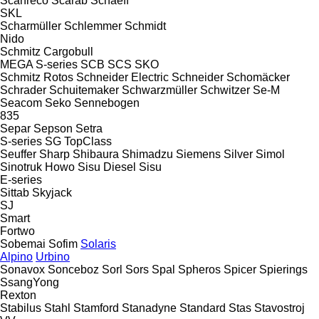
Scanreco
Scarab
Schaeff
SKL
Scharmüller
Schlemmer
Schmidt
Nido
Schmitz Cargobull
MEGA
S-series
SCB
SCS
SKO
Schmitz Rotos
Schneider Electric
Schneider
Schomäcker
Schrader
Schuitemaker
Schwarzmüller
Schwitzer
Se-M
Seacom
Seko
Sennebogen
835
Separ
Sepson
Setra
S-series
SG
TopClass
Seuffer
Sharp
Shibaura
Shimadzu
Siemens
Silver
Simol
Sinotruk Howo
Sisu Diesel
Sisu
E-series
Sittab
Skyjack
SJ
Smart
Fortwo
Sobemai
Sofim
Solaris
Alpino
Urbino
Sonavox
Sonceboz
Sorl
Sors
Spal
Spheros
Spicer
Spierings
SsangYong
Rexton
Stabilus
Stahl
Stamford
Stanadyne
Standard
Stas
Stavostroj