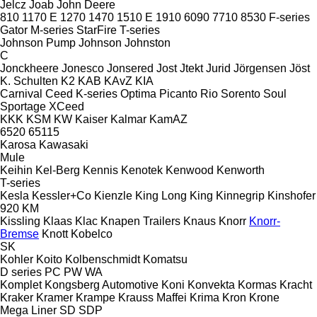
Jelcz
Joab
John Deere
810
1170 E
1270
1470
1510 E
1910
6090
7710
8530
F-series
Gator
M-series
StarFire
T-series
Johnson Pump
Johnson
Johnston
C
Jonckheere
Jonesco
Jonsered
Jost
Jtekt
Jurid
Jörgensen
Jöst
K. Schulten
K2
KAB
KAvZ
KIA
Carnival
Ceed
K-series
Optima
Picanto
Rio
Sorento
Soul
Sportage
XCeed
KKK
KSM
KW
Kaiser
Kalmar
KamAZ
6520
65115
Karosa
Kawasaki
Mule
Keihin
Kel-Berg
Kennis
Kenotek
Kenwood
Kenworth
T-series
Kesla
Kessler+Co
Kienzle
King Long
King
Kinnegrip
Kinshofer
920
KM
Kissling
Klaas
Klac
Knapen Trailers
Knaus
Knorr
Knorr-
Bremse
Knott
Kobelco
SK
Kohler
Koito
Kolbenschmidt
Komatsu
D series
PC
PW
WA
Komplet
Kongsberg Automotive
Koni
Konvekta
Kormas
Kracht
Kraker
Kramer
Krampe
Krauss Maffei
Krima
Kron
Krone
Mega Liner
SD
SDP