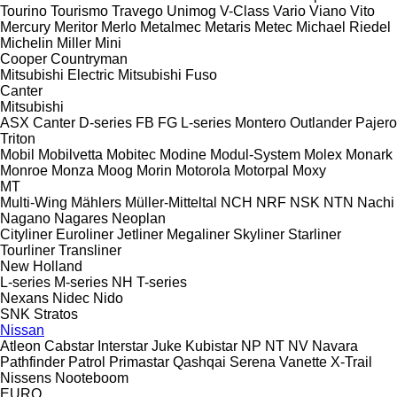
Tourino
Tourismo
Travego
Unimog
V-Class
Vario
Viano
Vito
Mercury
Meritor
Merlo
Metalmec
Metaris
Metec
Michael Riedel
Michelin
Miller
Mini
Cooper
Countryman
Mitsubishi Electric
Mitsubishi Fuso
Canter
Mitsubishi
ASX
Canter
D-series
FB
FG
L-series
Montero
Outlander
Pajero
Triton
Mobil
Mobilvetta
Mobitec
Modine
Modul-System
Molex
Monark
Monroe
Monza
Moog
Morin
Motorola
Motorpal
Moxy
MT
Multi-Wing
Mählers
Müller-Mitteltal
NCH
NRF
NSK
NTN
Nachi
Nagano
Nagares
Neoplan
Cityliner
Euroliner
Jetliner
Megaliner
Skyliner
Starliner
Tourliner
Transliner
New Holland
L-series
M-series
NH
T-series
Nexans
Nidec
Nido
SNK
Stratos
Nissan
Atleon
Cabstar
Interstar
Juke
Kubistar
NP
NT
NV
Navara
Pathfinder
Patrol
Primastar
Qashqai
Serena
Vanette
X-Trail
Nissens
Nooteboom
EURO