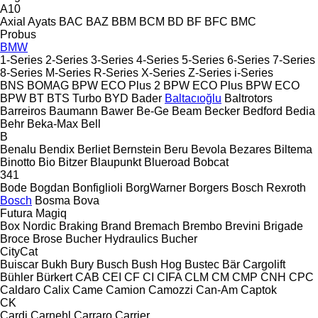
A10
Axial
Ayats
BAC
BAZ
BBM
BCM
BD
BF
BFC
BMC
Probus
BMW
1-Series
2-Series
3-Series
4-Series
5-Series
6-Series
7-Series
8-Series
M-Series
R-Series
X-Series
Z-Series
i-Series
BNS
BOMAG
BPW ECO Plus 2
BPW ECO Plus
BPW ECO
BPW
BT
BTS Turbo
BYD
Bader
Baltacıoğlu
Baltrotors
Barreiros
Baumann
Bawer
Be-Ge
Beam
Becker
Bedford
Bedia
Behr
Beka-Max
Bell
B
Benalu
Bendix
Berliet
Bernstein
Beru
Bevola
Bezares
Biltema
Binotto
Bio
Bitzer
Blaupunkt
Blueroad
Bobcat
341
Bode
Bogdan
Bonfiglioli
BorgWarner
Borgers
Bosch Rexroth
Bosch
Bosma
Bova
Futura
Magiq
Box Nordic
Braking
Brand
Bremach
Brembo
Brevini
Brigade
Broce
Brose
Bucher Hydraulics
Bucher
CityCat
Buiscar
Bukh
Bury
Busch
Bush Hog
Bustec
Bär Cargolift
Bühler
Bürkert
CAB
CEI
CF
CI
CIFA
CLM
CM
CMP
CNH
CPC
Caldaro
Calix
Came
Camion
Camozzi
Can-Am
Captok
CK
Cardi
Carnehl
Carraro
Carrier