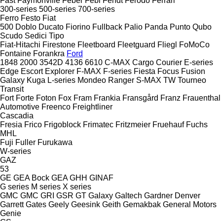
Fast
Faymonville
Feber
Febi
Fendt
Ferodo
Ferrari
300-series
500-series
700-series
Ferro
Festo
Fiat
500
Doblo
Ducato
Fiorino
Fullback
Palio
Panda
Punto
Qubo
Scudo
Sedici
Tipo
Fiat-Hitachi
Firestone
Fleetboard
Fleetguard
Fliegl
FoMoCo
Fontaine
Forankra
Ford
1848
2000
3542D
4136
6610
C-MAX
Cargo
Courier
E-series
Edge
Escort
Explorer
F-MAX
F-series
Fiesta
Focus
Fusion
Galaxy
Kuga
L-series
Mondeo
Ranger
S-MAX
TW
Tourneo
Transit
Fort
Forte
Foton
Fox
Fram
Frankia
Fransgård
Franz
Frauenthal
Automotive
Freenco
Freightliner
Cascadia
Fresia
Frico
Frigoblock
Frimatec
Fritzmeier
Fruehauf
Fuchs
MHL
Fuji
Fuller
Furukawa
W-series
GAZ
53
GE
GEA Bock
GEA
GHH
GINAF
G series
M series
X series
GMC
GMC
GRI
GSR
GT
Galaxy
Galtech
Gardner Denver
Garrett
Gates
Geely
Geesink
Geith
Gemakbak
General Motors
Genie