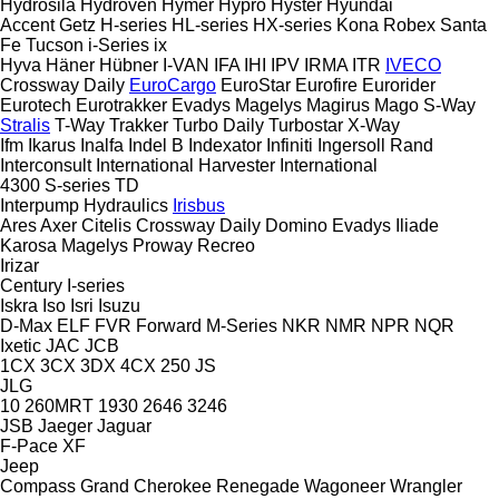
Hydrosila
Hydroven
Hymer
Hypro
Hyster
Hyundai
Accent
Getz
H-series
HL-series
HX-series
Kona
Robex
Santa
Fe
Tucson
i-Series
ix
Hyva
Häner
Hübner
I-VAN
IFA
IHI
IPV
IRMA
ITR
IVECO
Crossway
Daily
EuroCargo
EuroStar
Eurofire
Eurorider
Eurotech
Eurotrakker
Evadys
Magelys
Magirus
Mago
S-Way
Stralis
T-Way
Trakker
Turbo Daily
Turbostar
X-Way
Ifm
Ikarus
Inalfa
Indel B
Indexator
Infiniti
Ingersoll Rand
Interconsult
International Harvester
International
4300
S-series
TD
Interpump Hydraulics
Irisbus
Ares
Axer
Citelis
Crossway
Daily
Domino
Evadys
Iliade
Karosa
Magelys
Proway
Recreo
Irizar
Century
I-series
Iskra
Iso
Isri
Isuzu
D-Max
ELF
FVR
Forward
M-Series
NKR
NMR
NPR
NQR
Ixetic
JAC
JCB
1CX
3CX
3DX
4CX
250
JS
JLG
10
260MRT
1930
2646
3246
JSB
Jaeger
Jaguar
F-Pace
XF
Jeep
Compass
Grand Cherokee
Renegade
Wagoneer
Wrangler