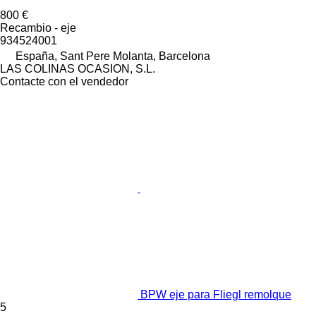
800 €
Recambio - eje
934524001
España, Sant Pere Molanta, Barcelona
LAS COLINAS OCASION, S.L.
Contacte con el vendedor
BPW eje para Fliegl remolque
5