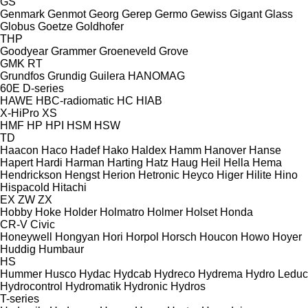
GS
Genmark
Genmot
Georg
Gerep
Germo
Gewiss
Gigant
Glass
Globus
Goetze
Goldhofer
THP
Goodyear
Grammer
Groeneveld
Grove
GMK
RT
Grundfos
Grundig
Guilera
HANOMAG
60E
D-series
HAWE
HBC-radiomatic
HC
HIAB
X-HiPro
XS
HMF
HP
HPI
HSM
HSW
TD
Haacon
Haco
Hadef
Hako
Haldex
Hamm
Hanover
Hanse
Hapert
Hardi
Harman
Harting
Hatz
Haug
Heil
Hella
Hema
Hendrickson
Hengst
Herion
Hetronic
Heyco
Higer
Hilite
Hino
Hispacold
Hitachi
EX
ZW
ZX
Hobby
Hoke
Holder
Holmatro
Holmer
Holset
Honda
CR-V
Civic
Honeywell
Hongyan
Hori
Horpol
Horsch
Houcon
Howo
Hoyer
Huddig
Humbaur
HS
Hummer
Husco
Hydac
Hydcab
Hydreco
Hydrema
Hydro Leduc
Hydrocontrol
Hydromatik
Hydronic
Hydros
T-series