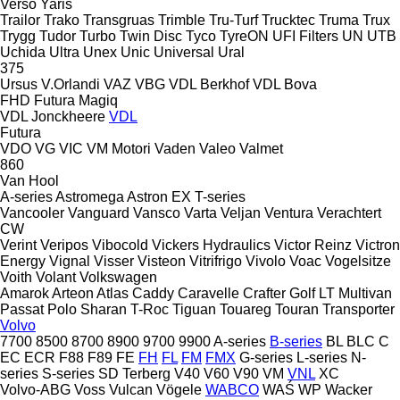
Verso
Yaris
Trailor
Trako
Transgruas
Trimble
Tru-Turf
Trucktec
Truma
Trux
Trygg
Tudor
Turbo
Twin Disc
Tyco
TyreON
UFI Filters
UN
UTB
Uchida
Ultra
Unex
Unic
Universal
Ural
375
Ursus
V.Orlandi
VAZ
VBG
VDL Berkhof
VDL Bova
FHD
Futura
Magiq
VDL Jonckheere
VDL
Futura
VDO
VG
VIC
VM Motori
Vaden
Valeo
Valmet
860
Van Hool
A-series
Astromega
Astron
EX
T-series
Vancooler
Vanguard
Vansco
Varta
Veljan
Ventura
Verachtert
CW
Verint
Veripos
Vibocold
Vickers Hydraulics
Victor Reinz
Victron
Energy
Vignal
Visser
Visteon
Vitrifrigo
Vivolo
Voac
Vogelsitze
Voith
Volant
Volkswagen
Amarok
Arteon
Atlas
Caddy
Caravelle
Crafter
Golf
LT
Multivan
Passat
Polo
Sharan
T-Roc
Tiguan
Touareg
Touran
Transporter
Volvo
7700
8500
8700
8900
9700
9900
A-series
B-series
BL
BLC
C
EC
ECR
F88
F89
FE
FH
FL
FM
FMX
G-series
L-series
N-
series
S-series
SD
Terberg
V40
V60
V90
VM
VNL
XC
Volvo-ABG
Voss
Vulcan
Vögele
WABCO
WAŚ
WP
Wacker