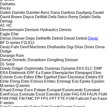
Daihatsu
Rocky
Daikin
Daimler
Daimler-Benz
Dana
Danfoss
Daubjerg
Dautel
David Brown
Dayco
DeWalt
Defa
Delco Remy
Delphi
Delta
Demag
AC
HC
Denckermann
Denison Hydraulics
Dennis
Eagle
Elite
Denso
Denver
Depo
Dethleffs
Detroit Diesel
Detroit
Deutz
BF
D-series
F2L912
Deutz-Fahr
Devil'Machines
Dhollandia
Digi
Dilax
Dinex
Dirna
Dodge
Durango
Ram
Domar
Dometic
Donaldson
Dongfeng
Doosan
DL
Solar
Dowty
Dräger
Duplomatic
Duramax
Dynamo
EKS
ELC
EMP
ERA Elektronik
ERF
Ea
Eaton
Eberspächer
Ebmpapst
Ebro
Eckerle
Econ
Edbro
Effer
Egelhof
Ekeri
Electrolux
Elektra
Elf
Elme
Elring
Elsto
Eminox
Emitec
Emmegi
Eos
Epoke
Epsilon
M-series
Q-series
Erhard
Ermax
Esco
Estepe
Europart
Euroricambi
Eurosteel
EverFocus
Evinrude
Excel
Exendis
Exide
FAG
FAI
FAUN
FGM
FHM
FINE
FM
FMC
FP
FPS
FPT
FTE
FUM
Faltcom
Fan
Fassi
F-series