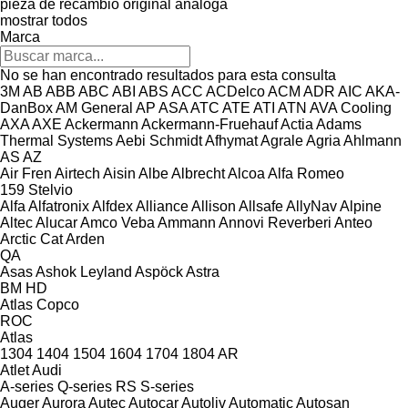
pieza de recambio original
análoga
mostrar todos
Marca
No se han encontrado resultados para esta consulta
3M
AB
ABB
ABC
ABI
ABS
ACC
ACDelco
ACM
ADR
AIC
AKA-
DanBox
AM General
AP
ASA
ATC
ATE
ATI
ATN
AVA Cooling
AXA
AXE
Ackermann
Ackermann-Fruehauf
Actia
Adams
Thermal Systems
Aebi Schmidt
Afhymat
Agrale
Agria
Ahlmann
AS
AZ
Air Fren
Airtech
Aisin
Albe
Albrecht
Alcoa
Alfa Romeo
159
Stelvio
Alfa
Alfatronix
Alfdex
Alliance
Allison
Allsafe
AllyNav
Alpine
Altec
Alucar
Amco Veba
Ammann
Annovi Reverberi
Anteo
Arctic Cat
Arden
QA
Asas
Ashok Leyland
Aspöck
Astra
BM
HD
Atlas Copco
ROC
Atlas
1304
1404
1504
1604
1704
1804
AR
Atlet
Audi
A-series
Q-series
RS
S-series
Auger
Aurora
Autec
Autocar
Autoliv
Automatic
Autosan