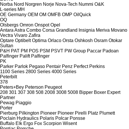
Norba
Nord
Norgren
Norje
Nova-Tech
Nummi
O&K
L-series
MH
OE Germany
OEM
OM
OMFB
OMP
OilQuick
OQ
Olsbergs
Omron
Onspot
Opel
Antara
Astra
Combo
Corsa
Grandland
Insignia
Meriva
Movano
Vectra
Vivaro
Zafira
Optare
Optibelt
Optima
Orlaco
Orsta
Oshkosh
Osram
Otokar
Sultan
P&H
PAT
PM
POS
PSM
PSVT
PW Group
Paccar
Padoan
Palfinger Palift
Palfinger
PK
Parker
Parlok
Pegaso
Pentair
Penz
Perfect
Perkins
1100 Series
2800 Series
4000 Series
Peterbilt
378
Peters+Bey
Peterson
Peugeot
208
301
307
308
508
2008
3008
5008
Bipper
Boxer
Expert
Partner
Pewag
Piaggio
Porter
Pierburg
Pilkington
Pioneer
Pioneer
Pirelli
Platz
Plumett
Poclain Hydraulics
Polaris
Polcar
Ponsse
Buffalo
Elk
Ergo
Fox
Scorpion
Wisent
Pontiac
Porsche