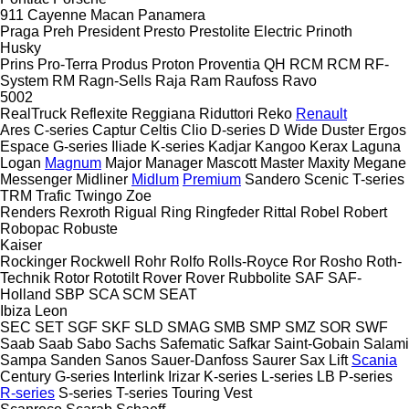
911
Cayenne
Macan
Panamera
Praga
Preh
President
Presto
Prestolite Electric
Prinoth
Husky
Prins
Pro-Terra
Produs
Proton
Proventia
QH
RCM
RCM
RF-
System
RM
Ragn-Sells
Raja
Ram
Raufoss
Ravo
5002
RealTruck
Reflexite
Reggiana Riduttori
Reko
Renault
Ares
C-series
Captur
Celtis
Clio
D-series
D Wide
Duster
Ergos
Espace
G-series
Iliade
K-series
Kadjar
Kangoo
Kerax
Laguna
Logan
Magnum
Major
Manager
Mascott
Master
Maxity
Megane
Messenger
Midliner
Midlum
Premium
Sandero
Scenic
T-series
TRM
Trafic
Twingo
Zoe
Renders
Rexroth
Rigual
Ring
Ringfeder
Rittal
Robel
Robert
Robopac
Robuste
Kaiser
Rockinger
Rockwell
Rohr
Rolfo
Rolls-Royce
Ror
Rosho
Roth-
Technik
Rotor
Rototilt
Rover
Rover
Rubbolite
SAF
SAF-
Holland
SBP
SCA
SCM
SEAT
Ibiza
Leon
SEC
SET
SGF
SKF
SLD
SMAG
SMB
SMP
SMZ
SOR
SWF
Saab
Saab
Sabo
Sachs
Safematic
Safkar
Saint-Gobain
Salami
Sampa
Sanden
Sanos
Sauer-Danfoss
Saurer
Sax Lift
Scania
Century
G-series
Interlink
Irizar
K-series
L-series
LB
P-series
R-series
S-series
T-series
Touring
Vest