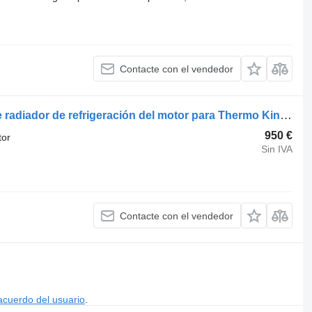
Contacte con el vendedor
Condensador Thermoking SLXi SLXe radiador de refrigeración del motor para Thermo King SLXi SLXe equipo frigorífico
950 €
tor
Sin IVA
Contacte con el vendedor
acuerdo del usuario
.