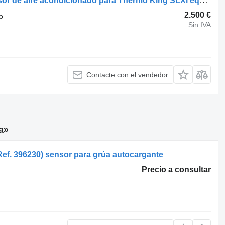
Thermo King compresor slxi compresor de aire acondicionado para Thermo King SLXi equipo frigorífico
2.500 €
o
Sin IVA
Contacte con el vendedor
a»
Ref. 396230) sensor para grúa autocargante
Precio a consultar