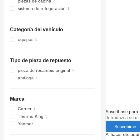
piezas de cabina
motores
sistema de refrigeración
aires acondicionados y recambios
radiadores de refrigeración del
motor
compresores de aires
acondicionados
Categoría del vehículo
radiadores de aire
acondicionado
equipos
accesorios para camiones y
remolques
equipos frigoríficos
Tipo de pieza de repuesto
pieza de recambio original
análoga
Marca
Carrier
Suscríbase para 
Thermo King
VECTOR
Yanmar
Suscribirse
Al hacer clic aq