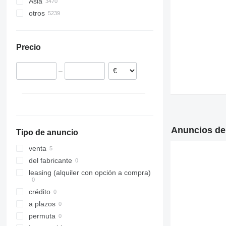
Asia
Rumanía
México
otros
Polonia
EE. UU.
Turquía
Países Bajos
Uzbekistán
Ucrania
Portugal
Japón
Colombia
Precio
Lituania
China
Perú
Bélgica
Emiratos Árabes Unidos
Brasil
–
Italia
Omán
Moldavia
mostrar todos
Kazajistán
Chile
Nigeria
Anuncios de
Tipo de anuncio
venta
del fabricante
leasing (alquiler con opción a compra)
crédito
a plazos
permuta