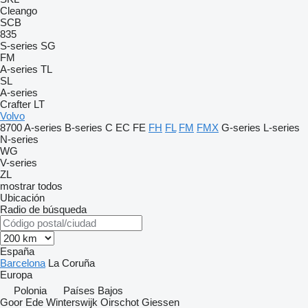
Cleango
SCB
835
S-series
SG
FM
A-series
TL
SL
A-series
Crafter
LT
Volvo
8700
A-series
B-series
C
EC
FE
FH
FL
FM
FMX
G-series
L-series
N-series
WG
V-series
ZL
mostrar todos
Ubicación
Radio de búsqueda
España
Barcelona
La Coruña
Europa
Polonia
Países Bajos
Goor
Ede
Winterswijk
Oirschot
Giessen