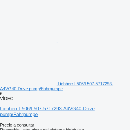
Liebherr L506/L507-5717293-
A4VG40-Drive pump/Fahrpumpe
6
VÍDEO
Liebherr L506/L507-5717293-A4VG40-Drive
pump/Fahrpumpe
Precio a consultar
Recambio - otra pieza del sistema hidráulico