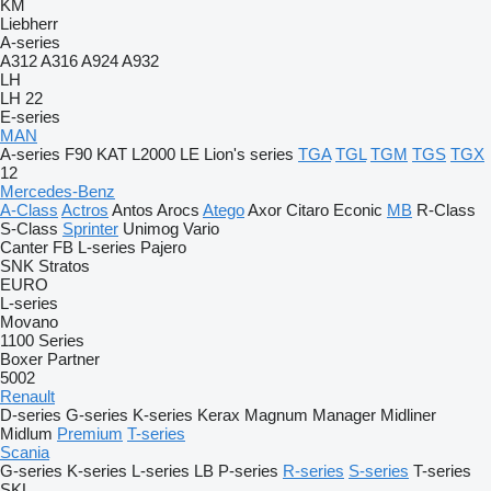
KM
Liebherr
A-series
A312
A316
A924
A932
LH
LH 22
E-series
MAN
A-series
F90
KAT
L2000
LE
Lion's series
TGA
TGL
TGM
TGS
TGX
12
Mercedes-Benz
A-Class
Actros
Antos
Arocs
Atego
Axor
Citaro
Econic
MB
R-Class
S-Class
Sprinter
Unimog
Vario
Canter
FB
L-series
Pajero
SNK
Stratos
EURO
L-series
Movano
1100 Series
Boxer
Partner
5002
Renault
D-series
G-series
K-series
Kerax
Magnum
Manager
Midliner
Midlum
Premium
T-series
Scania
G-series
K-series
L-series
LB
P-series
R-series
S-series
T-series
SKL