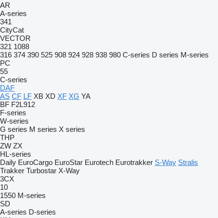
AR
A-series
341
CityCat
VECTOR
321
1088
316
374
390
525
908
924
928
938
980
C-series
D series
M-series
PC
55
C-series
DAF
AS
CF
LF
XB
XD
XF
XG
YA
BF
F2L912
F-series
W-series
G series
M series
X series
THP
ZW
ZX
HL-series
Daily
EuroCargo
EuroStar
Eurotech
Eurotrakker
S-Way
Stralis
Trakker
Turbostar
X-Way
3CX
10
1550
M-series
SD
A-series
D-series