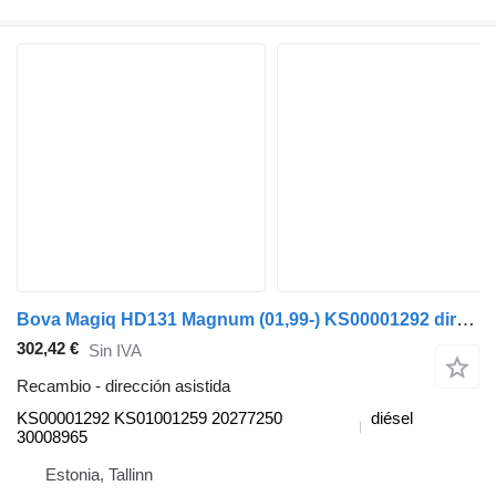
Bova Magiq HD131 Magnum (01,99-) KS00001292 dirección asistida para Bova Magiq (1999-2010) autobús
302,42 €
Sin IVA
Recambio - dirección asistida
KS00001292 KS01001259 20277250
diésel
30008965
Estonia, Tallinn