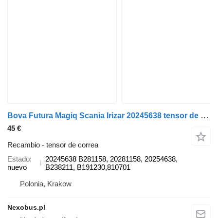
Bova Futura Magiq Scania Irizar 20245638 tensor de correa para autobús
45 €
Recambio - tensor de correa
Estado
20245638 B281158, 20281158, 20254638,
nuevo
B238211, B191230,810701
Polonia, Krakow
Nexobus.pl