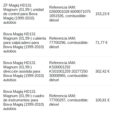
ZF Magiq HD131
Referencia IAM:
Magnum (01,99-) unidad
0260001028 6009071075
de control para Bova
153,23 €
1651926, combustible:
Magiq (1999-2010)
diésel
autobús
Bova Magiq HD131
Magnum (01,99-) cubierta
Referencia IAM:
para salpicadero para
77700296, combustible:
71,77 €
Bova Magiq (1999-2010)
diésel
autobús
Bova Magiq HD131
Referencia IAM:
Magnum (01,99-)
KS00001292
dirección asistida para
KS01001259 20277250
302,42 €
Bova Magiq (1999-2010)
30008965, combustible:
autobús
diésel
Bova Magiq HD131
Magnum (01,99-) cuadro
Referencia IAM:
de instrumentos para
77700297, combustible:
100,81 €
Bova Magiq (1999-2010)
diésel
autobús