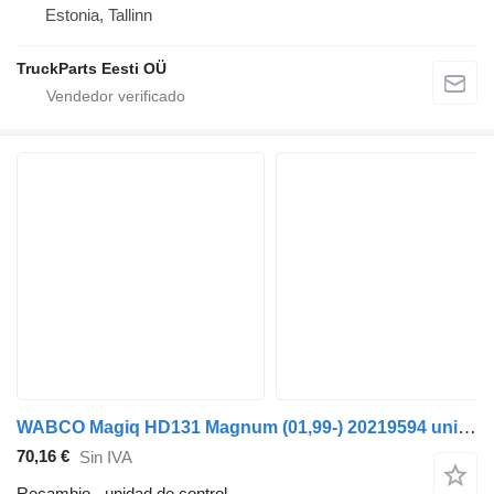
Estonia, Tallinn
TruckParts Eesti OÜ
WABCO Magiq HD131 Magnum (01,99-) 20219594 unidad de control para Bova Magiq (1999-2010) autobús
70,16 €
Sin IVA
Recambio - unidad de control