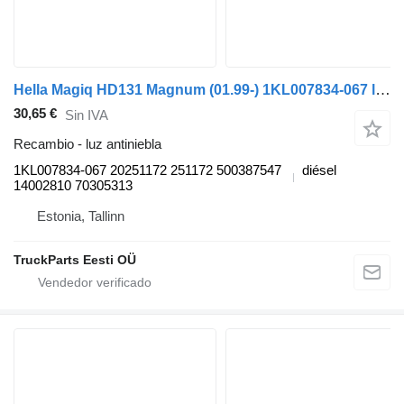
Hella Magiq HD131 Magnum (01.99-) 1KL007834-067 luz antiniebla para Bova Magiq (1999-2010) autobús
30,65 €
Sin IVA
Recambio - luz antiniebla
1KL007834-067 20251172 251172 500387547
diésel
14002810 70305313
Estonia, Tallinn
TruckParts Eesti OÜ