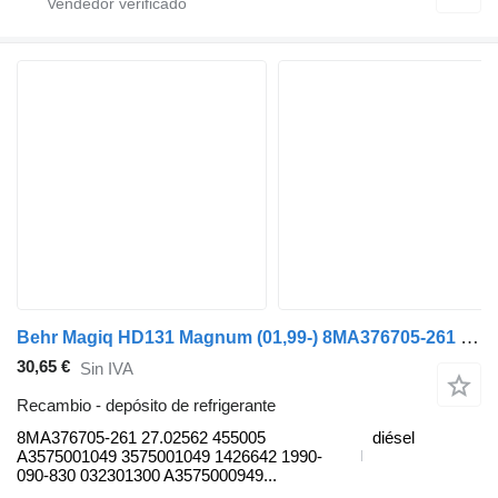
Behr Magiq HD131 Magnum (01,99-) 8MA376705-261 depósito de refrigerante para Bova Magiq (1999-2010) autobús
30,65 €
Sin IVA
Recambio - depósito de refrigerante
8MA376705-261 27.02562 455005
diésel
A3575001049 3575001049 1426642 1990-
090-830 032301300 A3575000949...