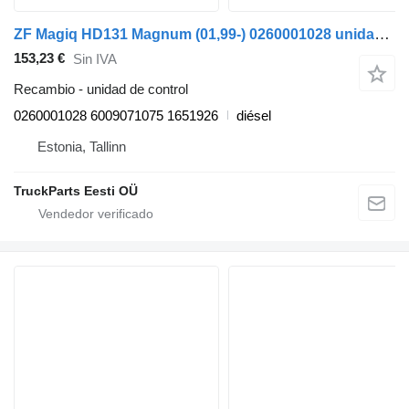
ZF Magiq HD131 Magnum (01,99-) 0260001028 unidad de control para Bova Magiq (1999-2010) autobús
153,23 €
Sin IVA
Recambio - unidad de control
0260001028 6009071075 1651926
diésel
Estonia, Tallinn
TruckParts Eesti OÜ