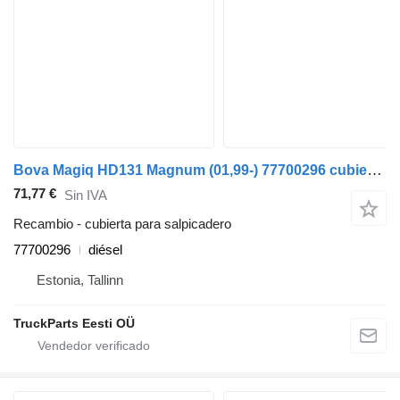
Bova Magiq HD131 Magnum (01,99-) 77700296 cubierta para salpicadero para Bova Magiq (1999-2010) autobús
71,77 €
Sin IVA
Recambio - cubierta para salpicadero
77700296
diésel
Estonia, Tallinn
TruckParts Eesti OÜ