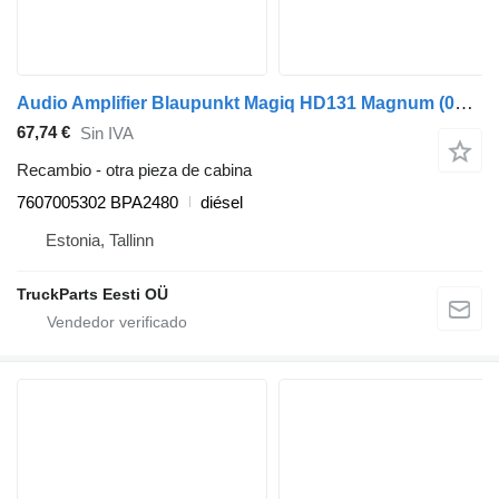
Audio Amplifier Blaupunkt Magiq HD131 Magnum (01.99-) 7607005302 para Bova Magiq (1999-2010) autobús
67,74 €
Sin IVA
Recambio - otra pieza de cabina
7607005302 BPA2480
diésel
Estonia, Tallinn
TruckParts Eesti OÜ