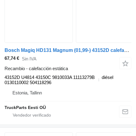
Bosch Magiq HD131 Magnum (01,99-) 43152D calefacción estática para Bova Magiq (1999-2010) autobús
67,74 €
Sin IVA
Recambio - calefacción estática
43152D U4814 43150C 9810033A 11113279B
diésel
0130110002 504118296
Estonia, Tallinn
TruckParts Eesti OÜ