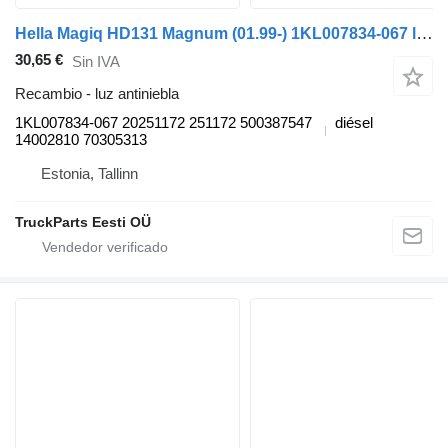
Hella Magiq HD131 Magnum (01.99-) 1KL007834-067 luz antiniebla para Bova Magiq (1999-2010) autobús
30,65 €
Sin IVA
Recambio - luz antiniebla
1KL007834-067 20251172 251172 500387547
diésel
14002810 70305313
Estonia, Tallinn
TruckParts Eesti OÜ