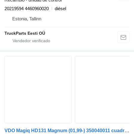
20219594 4460960020
diésel
Estonia, Tallinn
TruckParts Eesti OÜ
VDO Magiq HD131 Magnum (01,99-) 350040011 cuadro de instrumentos para Bova Magiq (1999-2010) autobús