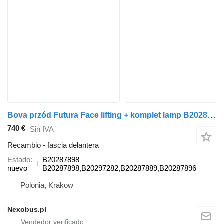
Bova przód Futura Face lifting + komplet lamp B20287898 fascia delantera para Bova FUTURA MAGIQ autobús
740 €
Sin IVA
Recambio - fascia delantera
Estado
B20287898
nuevo
B20287898,B20297282,B20287889,B20287896
Polonia, Krakow
Nexobus.pl