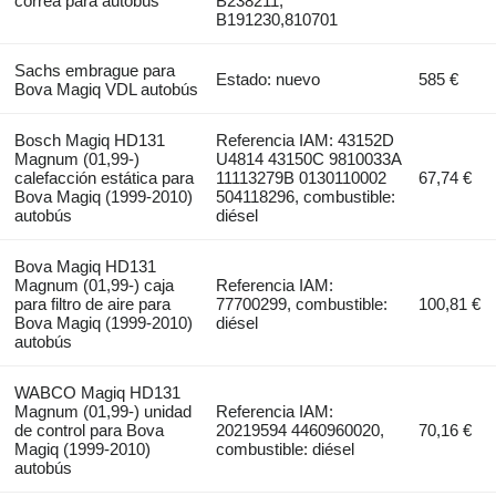
correa para autobús
B238211,
B191230,810701
Sachs embrague para
Estado: nuevo
585 €
Bova Magiq VDL autobús
Bosch Magiq HD131
Referencia IAM: 43152D
Magnum (01,99-)
U4814 43150C 9810033A
calefacción estática para
11113279B 0130110002
67,74 €
Bova Magiq (1999-2010)
504118296, combustible:
autobús
diésel
Bova Magiq HD131
Magnum (01,99-) caja
Referencia IAM:
para filtro de aire para
77700299, combustible:
100,81 €
Bova Magiq (1999-2010)
diésel
autobús
WABCO Magiq HD131
Magnum (01,99-) unidad
Referencia IAM:
de control para Bova
20219594 4460960020,
70,16 €
Magiq (1999-2010)
combustible: diésel
autobús