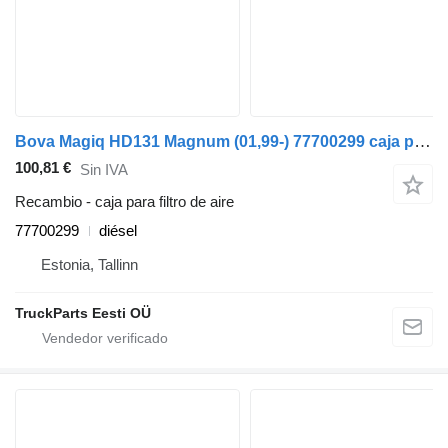
Bova Magiq HD131 Magnum (01,99-) 77700299 caja para filtro de aire para Bova Magiq (1999-2010) autobús
100,81 €
Sin IVA
Recambio - caja para filtro de aire
77700299
diésel
Estonia, Tallinn
TruckParts Eesti OÜ