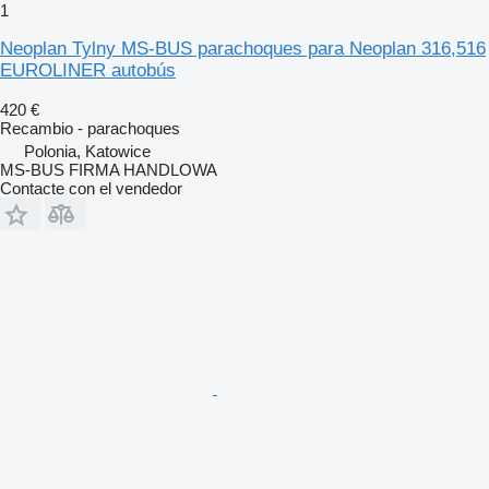
1
Neoplan Tylny MS-BUS parachoques para Neoplan 316,516
EUROLINER autobús
420 €
Recambio - parachoques
Polonia, Katowice
MS-BUS FIRMA HANDLOWA
Contacte con el vendedor