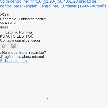
Voith centroliner n4416 (01.98-) 56.4861.20 unidad de
control para Neoplan Centroliner, Euroliner (1998-) autobús
250 €
Recambio - unidad de control
56.4861.20
diésel
Estonia, Rummu
KB AUTO EESTI OÜ
Contacte con el vendedor
¿No encuentra un recambio?
¡Pregúntenos ahora mismo!
Solicitar recambio