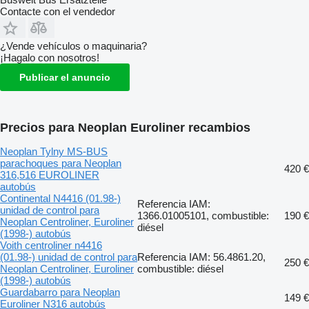
Contacte con el vendedor
¿Vende vehículos o maquinaria?
¡Hagalo con nosotros!
Publicar el anuncio
Precios para Neoplan Euroliner recambios
Neoplan Tylny MS-BUS
parachoques para Neoplan
420 €
316,516 EUROLINER
autobús
Continental N4416 (01.98-)
Referencia IAM:
unidad de control para
1366.01005101, combustible:
190 €
Neoplan Centroliner, Euroliner
diésel
(1998-) autobús
Voith centroliner n4416
(01.98-) unidad de control para
Referencia IAM: 56.4861.20,
250 €
Neoplan Centroliner, Euroliner
combustible: diésel
(1998-) autobús
Guardabarro para Neoplan
149 €
Euroliner N316 autobús