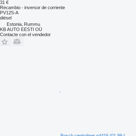
31 €
Recambio - inversor de corriente
PV12S-A
diésel
Estonia, Rummu
KB AUTO EESTI OÜ
Contacte con el vendedor
Bosch centroliner n4416 (01.98-)