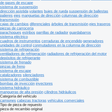
de gases de escape
sistema de suspensión
dirección asistida
volantes
bujes de rueda
suspensión de ballestas
palieres
ejes
manguetas de dirección
columnas de dirección
transmisión
cajas de cambios
diferenciales
árboles de transmisión
ejes traseros
piezas de carrocería
parachoques
estribos
parrillas de radiador
guardabarros
sistema eléctrico
cuadros de instrumentos
cerraduras de encendido
generadores
unidades de control
conmutadores en la columna de dirección
sistema de refrigeración
ventiladores de refrigeración
radiadores de refrigeración del motor
depósitos de refrigerante
sistema de frenado
pinzas de freno
sistema de escape
catalizadores
silenciadores
sistema de combustible
bombas de inyección
inyectores
sistema hidráulico
mangueras de alta presión
cilindros hidráulicos
Categoría del vehículo
camiones
cabezas tractoras
vehículos comerciales
Tipo de pieza de repuesto
pieza de recambio original