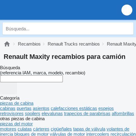
Recambios
Renault Trucks recambios
Renault Maxit
Renault Maxity recambios para camión
Búsqueda
(referencia IAM, marca, modelo, recambio)
Categoría
piezas de cabina
cabinas
puertas
asientos
calefacciones estáticas
espejos
retrovisores
spoilers
elevalunas
trapecios de parabrisas
alfombrillas
otras piezas de cabina
piezas del motor
motores
culatas
cárteres
cigüeñales
tapas de válvula
volantes de
inercia
bloques de motor
válvulas de motor
intercoolers
recirculación