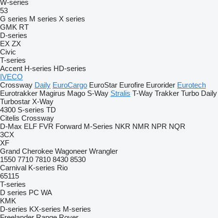
W-series
53
G series
M series
X series
GMK
RT
D-series
EX
ZX
Civic
T-series
Accent
H-series
HD-series
IVECO
Crossway
Daily
EuroCargo
EuroStar
Eurofire
Eurorider
Eurotech
Eurotrakker
Magirus
Mago
S-Way
Stralis
T-Way
Trakker
Turbo Daily
Turbostar
X-Way
4300
S-series
TD
Citelis
Crossway
D-Max
ELF
FVR
Forward
M-Series
NKR
NMR
NPR
NQR
3CX
XF
Grand Cherokee
Wagoneer
Wrangler
1550
7710
7810
8430
8530
Carnival
K-series
Rio
65115
T-series
D series
PC
WA
KMK
D-series
KX-series
M-series
Freelander
Range Rover