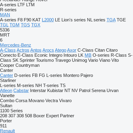
A-series
LTF
LTM
R-series
MAN
A-series
F8
F90
KAT
L2000
LE
Lion's series
NL series
TGA
TGE
TGL
TGM
TGS
TGX
5336
MRT
6
Mercedes-Benz
A-Class
Actros
Antos
Arocs
Atego
Axor
C-Class
Citan
Citaro
Conecto
E-Class
Econic
Integro
Intouro
LK
MB
O-series
R-Class
S-
Class
SK
Sprinter
Tourismo
Travego
Unimog
Vario
Viano
Vito
Cooper
Countryman
Canter
Canter
D-series
FB
FG
L-series
Montero
Pajero
Starliner
L-series
M-series
NH
T-series
TS
Atleon
Cabstar
Interstar
Kubistar
NT
NV
Patrol
Serena
Urvan
Vanette
Combo
Corsa
Movano
Vectra
Vivaro
Sultan
1100 Series
208
307
308
508
Boxer
Expert
Partner
Porter
911
Renault