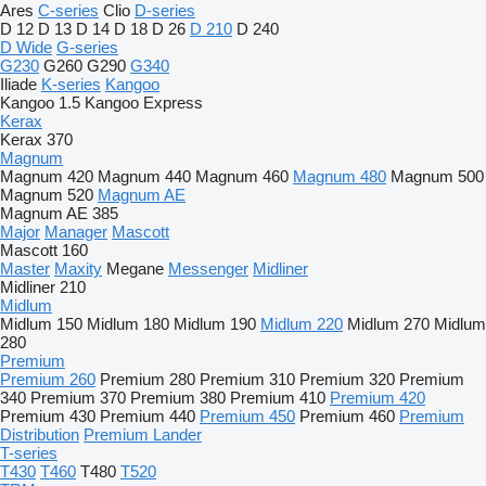
Ares
C-series
Clio
D-series
D 12
D 13
D 14
D 18
D 26
D 210
D 240
D Wide
G-series
G230
G260
G290
G340
Iliade
K-series
Kangoo
Kangoo 1.5
Kangoo Express
Kerax
Kerax 370
Magnum
Magnum 420
Magnum 440
Magnum 460
Magnum 480
Magnum 500
Magnum 520
Magnum AE
Magnum AE 385
Major
Manager
Mascott
Mascott 160
Master
Maxity
Megane
Messenger
Midliner
Midliner 210
Midlum
Midlum 150
Midlum 180
Midlum 190
Midlum 220
Midlum 270
Midlum
280
Premium
Premium 260
Premium 280
Premium 310
Premium 320
Premium
340
Premium 370
Premium 380
Premium 410
Premium 420
Premium 430
Premium 440
Premium 450
Premium 460
Premium
Distribution
Premium Lander
T-series
T430
T460
T480
T520