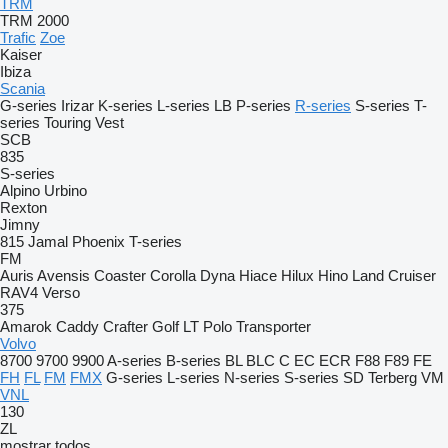
TRM
TRM 2000
Trafic
Zoe
Kaiser
Ibiza
Scania
G-series
Irizar
K-series
L-series
LB
P-series
R-series
S-series
T-
series
Touring
Vest
SCB
835
S-series
Alpino
Urbino
Rexton
Jimny
815
Jamal
Phoenix
T-series
FM
Auris
Avensis
Coaster
Corolla
Dyna
Hiace
Hilux
Hino
Land Cruiser
RAV4
Verso
375
Amarok
Caddy
Crafter
Golf
LT
Polo
Transporter
Volvo
8700
9700
9900
A-series
B-series
BL
BLC
C
EC
ECR
F88
F89
FE
FH
FL
FM
FMX
G-series
L-series
N-series
S-series
SD
Terberg
VM
VNL
130
ZL
mostrar todos