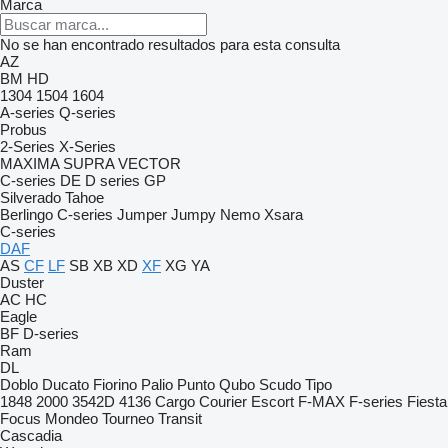
Marca
No se han encontrado resultados para esta consulta
AZ
BM
HD
1304
1504
1604
A-series
Q-series
Probus
2-Series
X-Series
MAXIMA
SUPRA
VECTOR
C-series
DE
D series
GP
Silverado
Tahoe
Berlingo
C-series
Jumper
Jumpy
Nemo
Xsara
C-series
DAF
AS
CF
LF
SB
XB
XD
XF
XG
YA
Duster
AC
HC
Eagle
BF
D-series
Ram
DL
Doblo
Ducato
Fiorino
Palio
Punto
Qubo
Scudo
Tipo
1848
2000
3542D
4136
Cargo
Courier
Escort
F-MAX
F-series
Fiesta
Focus
Mondeo
Tourneo
Transit
Cascadia