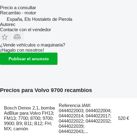
Precio a consultar
Recambio - motor
España, Els Hostalets de Pierola
Autorec
Contacte con el vendedor
¿Vende vehículos o maquinaria?
¡Hagalo con nosotros!
Publicar el anuncio
Precios para Volvo 9700 recambios
Referencia IAM:
Bosch Denox 2.1, bomba
0444022003; 0444022004;
AdBlue para Volvo FH13;
0444022014; 0444022017;
FM13; 7700; 8700; 9700;
520 €
0444022022; 0444022032;
9900; B9; B11; B12; FH;
0444022039;
MX; camión
0444022043;...