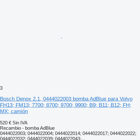
3
Bosch Denox 2.1, 0444022003 bomba AdBlue para Volvo
FH13; FM13; 7700; 8700; 9700; 9900; B9; B11; B12; FH;
MX; camión
520 €
Sin IVA
Recambio - bomba AdBlue
0444022003; 0444022004; 0444022014; 0444022017; 0444022022;
0444022032; 0444022039; 0444022043;...