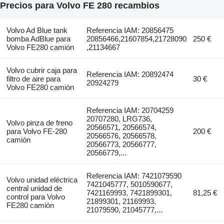
Precios para Volvo FE 280 recambios
Volvo Ad Blue tank
Referencia IAM: 20856475
bomba AdBlue para
20856466,21607854,21728090
250 €
Volvo FE280 camión
,21134667
Volvo cubrir caja para
Referencia IAM: 20892474
filtro de aire para
30 €
20924279
Volvo FE280 camión
Referencia IAM: 20704259
20707280, LRG736,
Volvo pinza de freno
20566571, 20566574,
para Volvo FE-280
200 €
20566576, 20566578,
camión
20566773, 20566777,
20566779,...
Referencia IAM: 7421079590
Volvo unidad eléctrica
7421045777, 5010590677,
central unidad de
7421169993, 7421899301,
81,25 €
control para Volvo
21899301, 21169993,
FE280 camión
21079590, 21045777,...