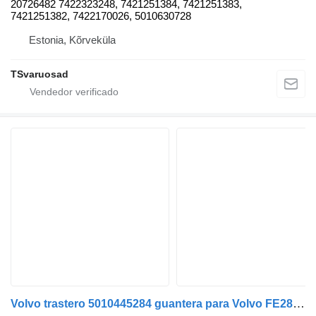
20726482 7422323248, 7421251384, 7421251383,
7421251382, 7422170026, 5010630728
Estonia, Kõrveküla
TSvaruosad
Volvo trastero 5010445284 guantera para Volvo FE280 camión