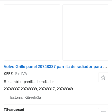
Volvo Grille panel 20748337 parrilla de radiador para Volvo FE-280 camión
200 €
Sin IVA
Recambio - parrilla de radiador
20748337 20748339, 20748317, 20748349
Estonia, Kõrveküla
TSvaruosad