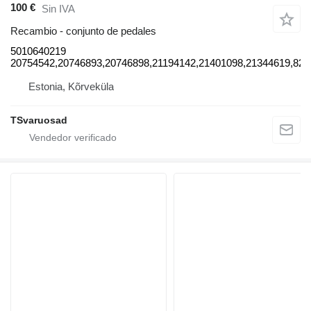
100 €
Sin IVA
Recambio - conjunto de pedales
5010640219
20754542,20746893,20746898,21194142,21401098,21344619,82
Estonia, Kõrveküla
TSvaruosad