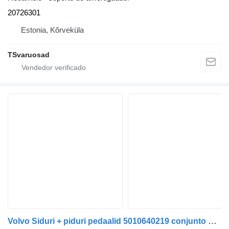
20726301
Estonia, Kõrveküla
TSvaruosad
Volvo Siduri + piduri pedaalid 5010640219 conjunto de pedales para Volvo FE280 camión