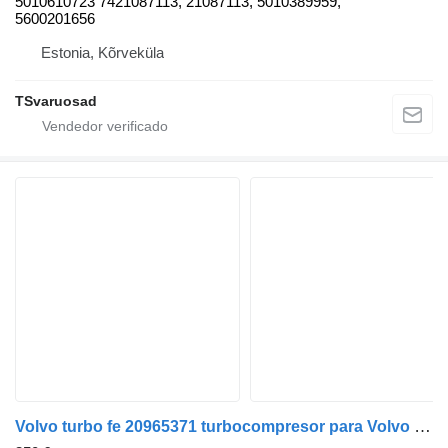
5010610723 7421087113, 21087113, 5010389959,
5600201656
Estonia, Kõrveküla
TSvaruosad
Volvo turbo fe 20965371 turbocompresor para Volvo FE 280 camión