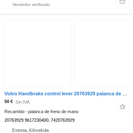
Volvo Handbrake control lever 20763929 palanca de freno de mano para Volvo FE-280 camión
50 €
Sin IVA
Recambio - palanca de freno de mano
20763929 9617230400, 7420763929
Estonia, Kõrveküla