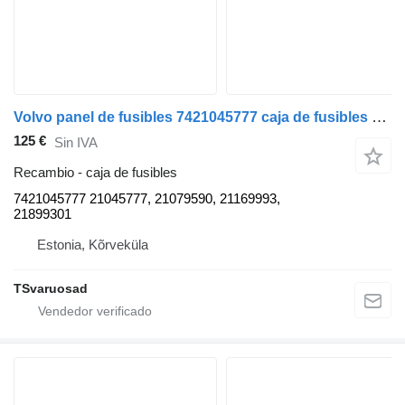
Volvo panel de fusibles 7421045777 caja de fusibles para Volvo FE-280 camión
125 €
Sin IVA
Recambio - caja de fusibles
7421045777 21045777, 21079590, 21169993,
21899301
Estonia, Kõrveküla
TSvaruosad