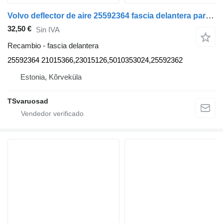
Volvo deflector de aire 25592364 fascia delantera para Volvo FE280 camión
32,50 €
Sin IVA
Recambio - fascia delantera
25592364 21015366,23015126,5010353024,25592362
Estonia, Kõrveküla
TSvaruosad