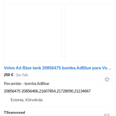
Volvo Ad Blue tank 20856475 bomba AdBlue para Volvo FE280 camión
250 €
Sin IVA
Recambio - bomba AdBlue
20856475 20856466,21607854,21728090,21134667
Estonia, Kõrveküla
TSvaruosad