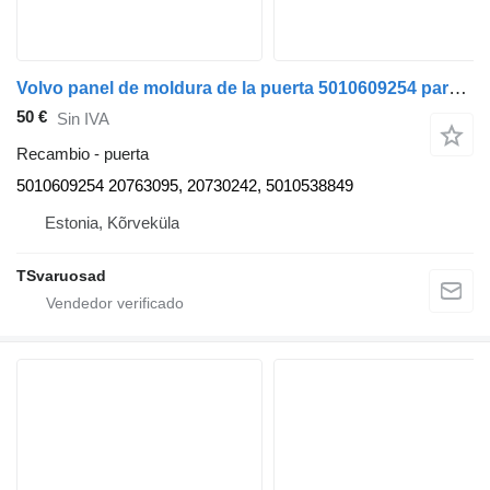
Volvo panel de moldura de la puerta 5010609254 para Volvo FE280 camión
50 €
Sin IVA
Recambio - puerta
5010609254 20763095, 20730242, 5010538849
Estonia, Kõrveküla
TSvaruosad