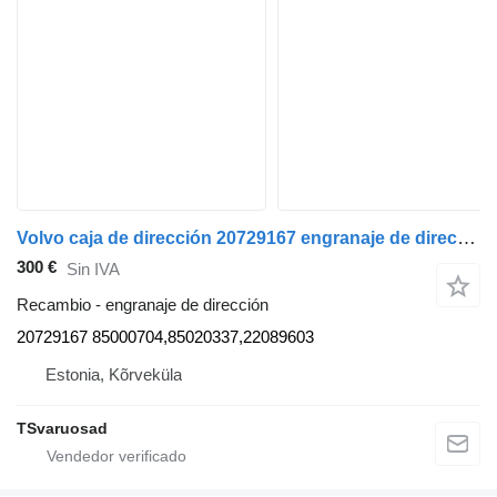
Volvo caja de dirección 20729167 engranaje de dirección para Volvo FE280 camión
300 €
Sin IVA
Recambio - engranaje de dirección
20729167 85000704,85020337,22089603
Estonia, Kõrveküla
TSvaruosad