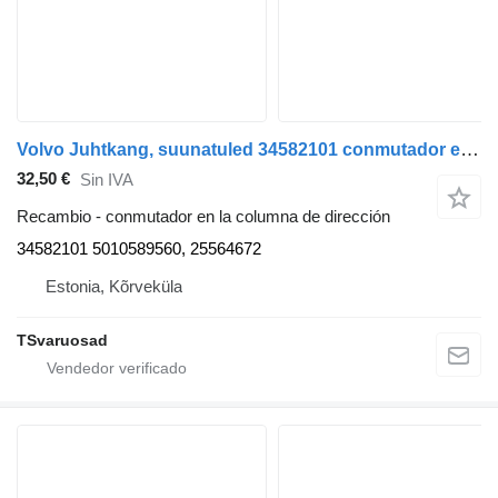
Volvo Juhtkang, suunatuled 34582101 conmutador en la columna de dirección para Volvo FE280 camión
32,50 €
Sin IVA
Recambio - conmutador en la columna de dirección
34582101 5010589560, 25564672
Estonia, Kõrveküla
TSvaruosad