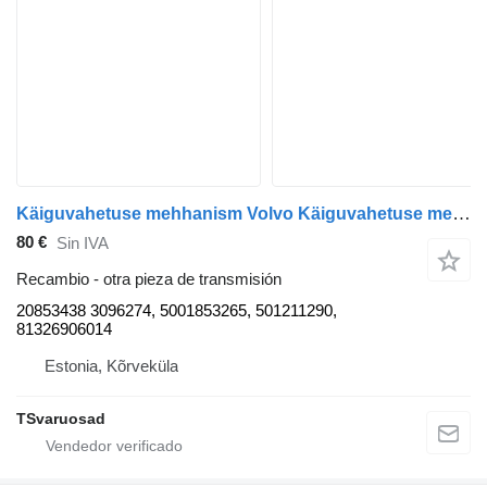
Käiguvahetuse mehhanism Volvo Käiguvahetuse mehhanism 20853438 para Volvo FE280 camión
80 €
Sin IVA
Recambio - otra pieza de transmisión
20853438 3096274, 5001853265, 501211290,
81326906014
Estonia, Kõrveküla
TSvaruosad