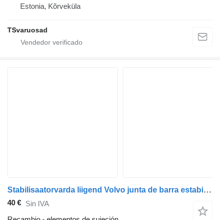
Estonia, Kõrveküla
TSvaruosad
Stabilisaatorvarda liigend Volvo junta de barra estabilizadora 20733914 para Volvo FE-280 camión
40 €
Sin IVA
Recambio - elementos de sujeción