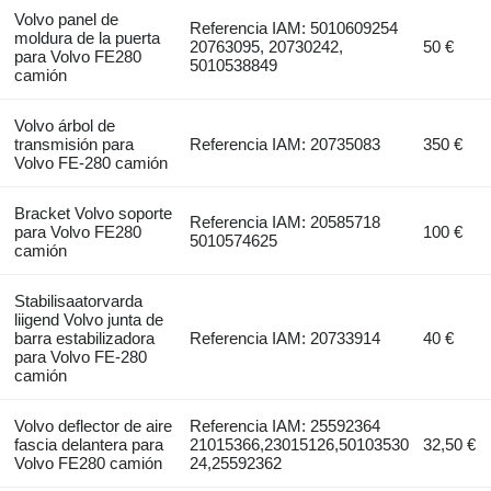
Volvo panel de
Referencia IAM: 5010609254
moldura de la puerta
20763095, 20730242,
50 €
para Volvo FE280
5010538849
camión
Volvo árbol de
transmisión para
Referencia IAM: 20735083
350 €
Volvo FE-280 camión
Bracket Volvo soporte
Referencia IAM: 20585718
para Volvo FE280
100 €
5010574625
camión
Stabilisaatorvarda
liigend Volvo junta de
barra estabilizadora
Referencia IAM: 20733914
40 €
para Volvo FE-280
camión
Volvo deflector de aire
Referencia IAM: 25592364
fascia delantera para
21015366,23015126,50103530
32,50 €
Volvo FE280 camión
24,25592362