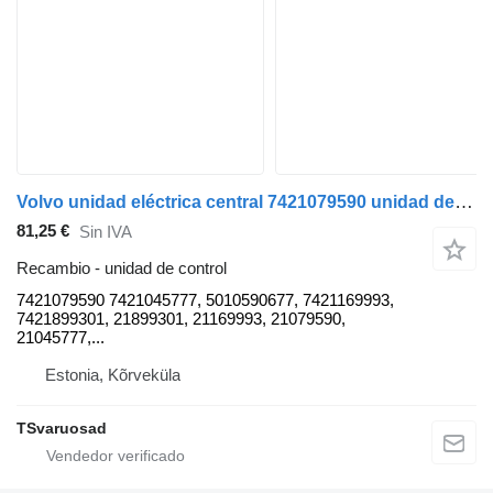
Volvo unidad eléctrica central 7421079590 unidad de control para Volvo FE280 camión
81,25 €
Sin IVA
Recambio - unidad de control
7421079590 7421045777, 5010590677, 7421169993,
7421899301, 21899301, 21169993, 21079590,
21045777,...
Estonia, Kõrveküla
TSvaruosad