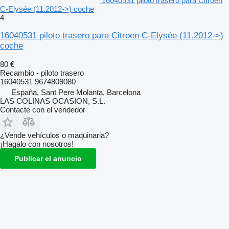
16040531 piloto trasero para Citroen
C-Elysée (11.2012->) coche
4
16040531 piloto trasero para Citroen C-Elysée (11.2012->)
coche
80 €
Recambio - piloto trasero
16040531 9674809080
España, Sant Pere Molanta, Barcelona
LAS COLINAS OCASION, S.L.
Contacte con el vendedor
¿Vende vehículos o maquinaria?
¡Hagalo con nosotros!
Publicar el anuncio