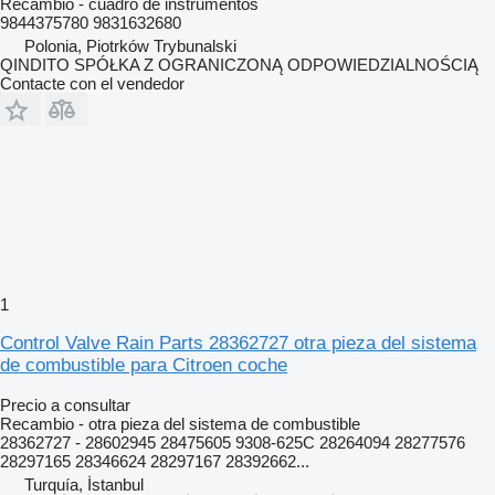
Recambio - cuadro de instrumentos
9844375780 9831632680
Polonia, Piotrków Trybunalski
QINDITO SPÓŁKA Z OGRANICZONĄ ODPOWIEDZIALNOŚCIĄ
Contacte con el vendedor
1
Control Valve Rain Parts 28362727 otra pieza del sistema
de combustible para Citroen coche
Precio a consultar
Recambio - otra pieza del sistema de combustible
28362727 - 28602945 28475605 9308-625C 28264094 28277576
28297165 28346624 28297167 28392662...
Turquía, İstanbul