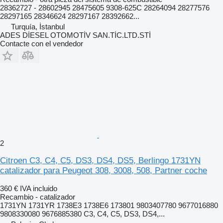
28362727 - 28602945 28475605 9308-625C 28264094 28277576
28297165 28346624 28297167 28392662...
Turquía, İstanbul
ADES DİESEL OTOMOTİV SAN.TİC.LTD.STİ
Contacte con el vendedor
2
Citroen C3, C4, C5, DS3, DS4, DS5, Berlingo 1731YN
catalizador para Peugeot 308, 3008, 508, Partner coche
360 €
IVA incluido
Recambio - catalizador
1731YN 1731YR 1738E3 1738E6 173801 9803407780 9677016880
9808330080 9676885380 C3, C4, C5, DS3, DS4,...