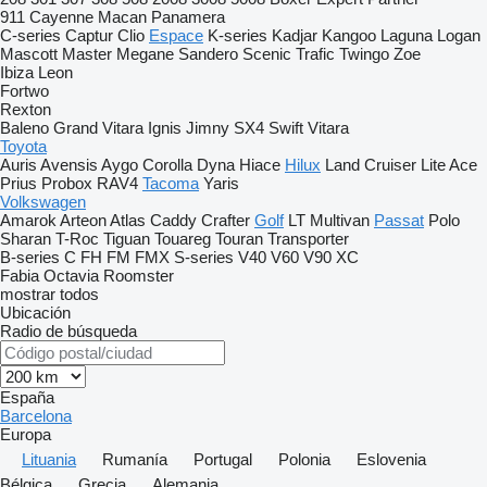
911
Cayenne
Macan
Panamera
C-series
Captur
Clio
Espace
K-series
Kadjar
Kangoo
Laguna
Logan
Mascott
Master
Megane
Sandero
Scenic
Trafic
Twingo
Zoe
Ibiza
Leon
Fortwo
Rexton
Baleno
Grand Vitara
Ignis
Jimny
SX4
Swift
Vitara
Toyota
Auris
Avensis
Aygo
Corolla
Dyna
Hiace
Hilux
Land Cruiser
Lite Ace
Prius
Probox
RAV4
Tacoma
Yaris
Volkswagen
Amarok
Arteon
Atlas
Caddy
Crafter
Golf
LT
Multivan
Passat
Polo
Sharan
T-Roc
Tiguan
Touareg
Touran
Transporter
B-series
C
FH
FM
FMX
S-series
V40
V60
V90
XC
Fabia
Octavia
Roomster
mostrar todos
Ubicación
Radio de búsqueda
España
Barcelona
Europa
Lituania
Rumanía
Portugal
Polonia
Eslovenia
Bélgica
Grecia
Alemania