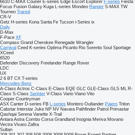
6610
C-MAX
Courier
E-series
Edge
Escort
Explorer
F-series
Fiesta
Focus
Fusion
Galaxy
Kuga
L-series
Mondeo
Ranger
S-MAX
TW
Tourneo
Transit
CR-V
Getz
H-series
Kona
Santa Fe
Tucson
i-Series
ix
Daily
D-Max
F-Pace
XF
Compass
Grand Cherokee
Renegade
Wrangler
Carnival
Ceed
K-series
Optima
Picanto
Rio
Sorento
Soul
Sportage
XCeed
6520
Defender
Discovery
Freelander
Range Rover
LDC
UX
2
6
BT
CX
T-series
Mercedes-Benz
A-Class
Actros
C-Class
E-Class
EQE
GLC
GLE-Class
GLS
ML
R-
Class
S-Class
Sprinter
V-Class
Vario
Viano
Vito
Cooper
Countryman
ASX
Canter
D-series
FB
L-series
Montero
Outlander
Pajero
Triton
Cabstar
Interstar
Juke
NP
NV
Navara
Pathfinder
Patrol
Primastar
Qashqai
Serena
Vanette
X-Trail
Antara
Astra
Combo
Corsa
Grandland
Insignia
Meriva
Movano
Vectra
Vivaro
Zafira
Sultan
208
301
307
308
508
2008
3008
5008
Boxer
Expert
Partner