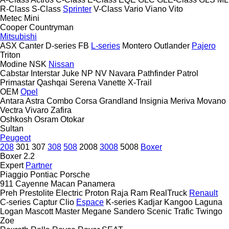
R-Class
S-Class
Sprinter
V-Class
Vario
Viano
Vito
Metec
Mini
Cooper
Countryman
Mitsubishi
ASX
Canter
D-series
FB
L-series
Montero
Outlander
Pajero
Triton
Modine
NSK
Nissan
Cabstar
Interstar
Juke
NP
NV
Navara
Pathfinder
Patrol
Primastar
Qashqai
Serena
Vanette
X-Trail
OEM
Opel
Antara
Astra
Combo
Corsa
Grandland
Insignia
Meriva
Movano
Vectra
Vivaro
Zafira
Oshkosh
Osram
Otokar
Sultan
Peugeot
208
301
307
308
508
2008
3008
5008
Boxer
Boxer 2.2
Expert
Partner
Piaggio
Pontiac
Porsche
911
Cayenne
Macan
Panamera
Preh
Prestolite Electric
Proton
Raja
Ram
RealTruck
Renault
C-series
Captur
Clio
Espace
K-series
Kadjar
Kangoo
Laguna
Logan
Mascott
Master
Megane
Sandero
Scenic
Trafic
Twingo
Zoe