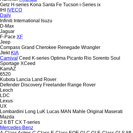
Getz
H-series
Kona
Santa Fe
Tucson
i-Series
ix
IHI
IVECO
Daily
Infiniti
International
Isuzu
D-Max
Jaguar
F-Pace
XF
Jeep
Compass
Grand Cherokee
Renegade
Wrangler
Jtekt
KIA
Carnival
Ceed
K-series
Optima
Picanto
Rio
Sorento
Soul
Sportage
XCeed
KamAZ
6520
Kubota
Lancia
Land Rover
Defender
Discovery
Freelander
Range Rover
Leoch
LDC
Lexus
UX
Lombardini
Long
LuK
Lucas
MAN
Mahle Original
Maserati
Mazda
2
6
BT
CX
T-series
Mercedes-Benz
A-Class
Actros
C-Class
E-Class
EQE
GLC
GLE-Class
GLS
ML