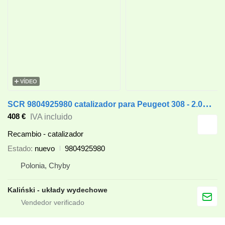
VÍDEO
S
CR 9804925980 catalizador para Peugeot 308 - 2.0HDi coche
408 €
IVA incluido
Recambio - catalizador
Estado
nuevo
9804925980
Polonia, Chyby
Kaliński - układy wydechowe