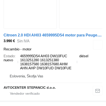
C
itroen 2.0 HDI AH03 4659995D54 motor para Peugeot coche
3.990 €
Sin IVA
Recambio - motor
Estado
4659995D54 AH03 DW10FUC
diésel
nuevo
1613251280 1613251380
1638157580 1638157680 AHM
AHN AHP DW10FUD DW10FUE
Eslovenia, Škofja Vas
AVTOCENTER STEPANCIC d.o.o.