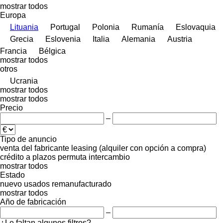
mostrar todos
Europa
Lituania
Portugal
Polonia
Rumanía
Eslovaquia
Grecia
Eslovenia
Italia
Alemania
Austria
Francia
Bélgica
mostrar todos
otros
Ucrania
mostrar todos
mostrar todos
Precio
–
Tipo de anuncio
venta
del fabricante
leasing (alquiler con opción a compra)
crédito
a plazos
permuta
intercambio
mostrar todos
Estado
nuevo
usados
remanufacturado
mostrar todos
Año de fabricación
–
¿Le faltan algunos filtros?