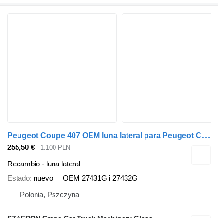
P
eugeot Coupe 407 OEM luna lateral para Peugeot Coupe 407 coche
255,50 €
1.100 PLN
Recambio - luna lateral
Estado
nuevo
OEM 27431G i 27432G
Polonia, Pszczyna