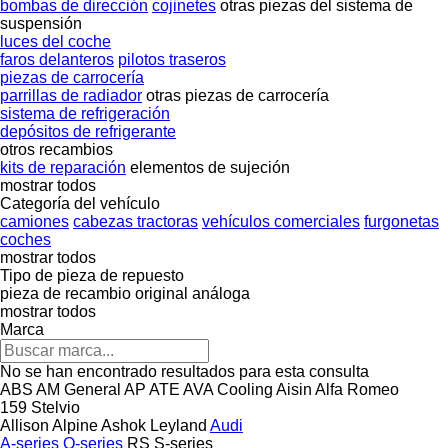
bombas de dirección
cojinetes
otras piezas del sistema de
suspensión
luces del coche
faros delanteros
pilotos traseros
piezas de carrocería
parrillas de radiador
otras piezas de carrocería
sistema de refrigeración
depósitos de refrigerante
otros recambios
kits de reparación
elementos de sujeción
mostrar todos
Categoría del vehículo
camiones
cabezas tractoras
vehículos comerciales
furgonetas
coches
mostrar todos
Tipo de pieza de repuesto
pieza de recambio original
análoga
mostrar todos
Marca
No se han encontrado resultados para esta consulta
ABS
AM General
AP
ATE
AVA Cooling
Aisin
Alfa Romeo
159
Stelvio
Allison
Alpine
Ashok Leyland
Audi
A-series
Q-series
RS
S-series