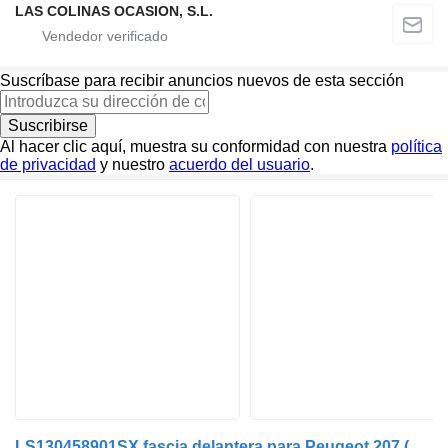
LAS COLINAS OCASION, S.L.
Suscríbase para recibir anuncios nuevos de esta sección
Suscribirse
Al hacer clic aquí, muestra su conformidad con nuestra
política
de privacidad
y nuestro
acuerdo del usuario
.
L
S130458901SX fascia delantera para Peugeot 207 (2006->) coche