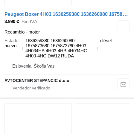
P
eugeot Boxer 4H03 1636259380 1636260080 1675873680 1675873780 4H03 4H034HB 4H03-4HB 4H034HC 4H03-4HC DW12 motor para Citroen Jumper - Jumpy / Peugeot Boxer - Ford / Fiat / Opel coche
3.990 €
Sin IVA
Recambio - motor
Estado
1636259380 1636260080
diésel
nuevo
1675873680 1675873780 4H03
4H034HB 4H03-4HB 4H034HC
4H03-4HC DW12 RUDA
Eslovenia, Škofja Vas
AVTOCENTER STEPANCIC d.o.o.