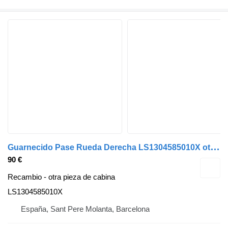
G
uarnecido Pase Rueda Derecha LS1304585010X otra pieza de cabina para Peugeot coche
90 €
Recambio - otra pieza de cabina
LS1304585010X
España, Sant Pere Molanta, Barcelona