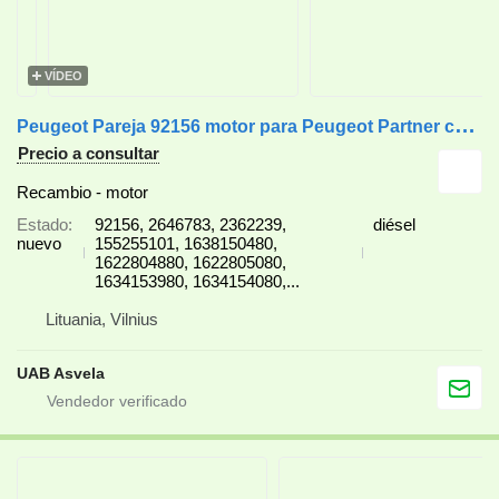
VÍDEO
P
eugeot Pareja 92156 motor para Peugeot Partner coche
Precio a consultar
Recambio - motor
Estado
92156, 2646783, 2362239,
diésel
nuevo
155255101, 1638150480,
1622804880, 1622805080,
1634153980, 1634154080,...
Lituania, Vilnius
UAB Asvela