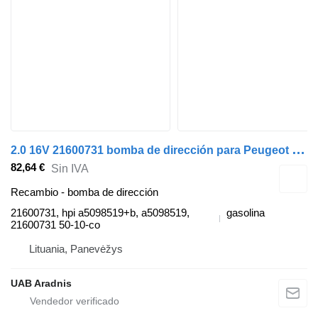
2
.0 16V 21600731 bomba de dirección para Peugeot 407 (6D_) coche
82,64 €
Sin IVA
Recambio - bomba de dirección
21600731, hpi a5098519+b, a5098519,
gasolina
21600731 50-10-co
Lituania, Panevėžys
UAB Aradnis