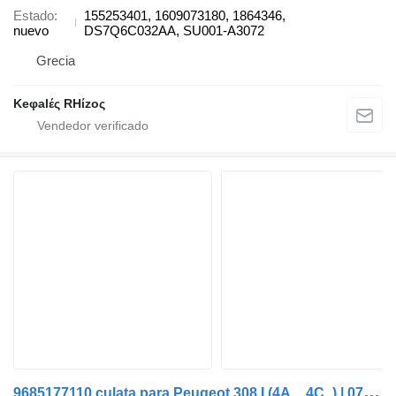
Estado
155253401, 1609073180, 1864346,
nuevo
DS7Q6C032AA, SU001-A3072
Grecia
Keφalές RHίzoς
9
685177110 culata para Peugeot 308 I (4A_, 4C_) | 07 - 16 coche