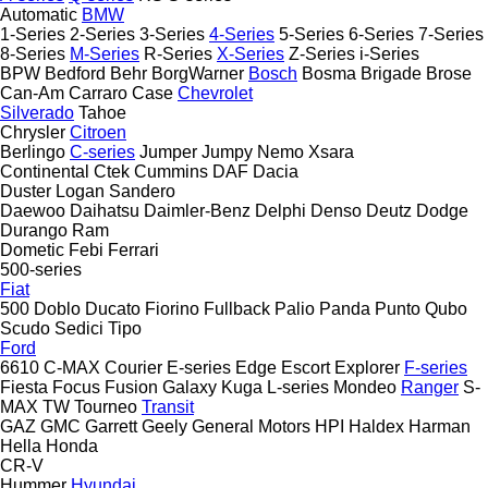
Automatic
BMW
1-Series
2-Series
3-Series
4-Series
5-Series
6-Series
7-Series
8-Series
M-Series
R-Series
X-Series
Z-Series
i-Series
BPW
Bedford
Behr
BorgWarner
Bosch
Bosma
Brigade
Brose
Can-Am
Carraro
Case
Chevrolet
Silverado
Tahoe
Chrysler
Citroen
Berlingo
C-series
Jumper
Jumpy
Nemo
Xsara
Continental
Ctek
Cummins
DAF
Dacia
Duster
Logan
Sandero
Daewoo
Daihatsu
Daimler-Benz
Delphi
Denso
Deutz
Dodge
Durango
Ram
Dometic
Febi
Ferrari
500-series
Fiat
500
Doblo
Ducato
Fiorino
Fullback
Palio
Panda
Punto
Qubo
Scudo
Sedici
Tipo
Ford
6610
C-MAX
Courier
E-series
Edge
Escort
Explorer
F-series
Fiesta
Focus
Fusion
Galaxy
Kuga
L-series
Mondeo
Ranger
S-
MAX
TW
Tourneo
Transit
GAZ
GMC
Garrett
Geely
General Motors
HPI
Haldex
Harman
Hella
Honda
CR-V
Hummer
Hyundai