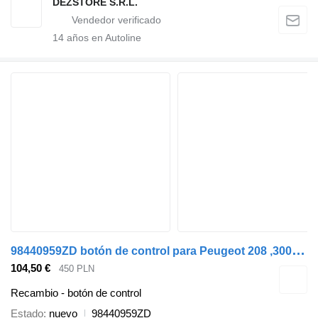
DEZSTORE S.R.L.
14
años en Autoline
9
8440959ZD botón de control para Peugeot 208 ,3008 ,Citroen C4 coche
104,50 €
450 PLN
Recambio - botón de control
Estado
nuevo
98440959ZD