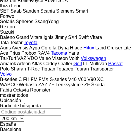
Rexroth
Rolls-Royce
Rover
SEAT
Ibiza
Leon
SET
Saab
Sanden
Scania
Siemens
Smart
Fortwo
Solaris
Spheros
SsangYong
Rexton
Suzuki
Baleno
Grand Vitara
Ignis
Jimny
SX4
Swift
Vitara
Tata
Textar
Toyota
Auris
Avensis
Aygo
Corolla
Dyna
Hiace
Hilux
Land Cruiser
Lite
Ace
Prius
Probox
RAV4
Tacoma
Yaris
Tru-Turf
VAZ
VDO
Valeo
Visteon
Voith
Volkswagen
Amarok
Arteon
Atlas
Caddy
Crafter
Golf
LT
Multivan
Passat
Polo
Sharan
T-Roc
Tiguan
Touareg
Touran
Transporter
Volvo
B-series
C
FH
FM
FMX
S-series
V40
V60
V90
XC
WABCO
Webasto
ZAZ
ZF Lenksysteme
ZF
Škoda
Fabia
Octavia
Roomster
mostrar todos
Ubicación
Radio de búsqueda
España
Barcelona