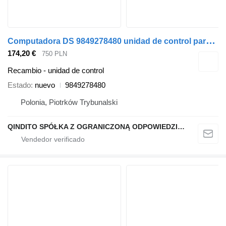
C
omputadora DS 9849278480 unidad de control para Peugeot 308 coche
174,20 €
750 PLN
Recambio - unidad de control
Estado
nuevo
9849278480
Polonia, Piotrków Trybunalski
QINDITO SPÓŁKA Z OGRANICZONĄ ODPOWIEDZIALNOŚCIĄ