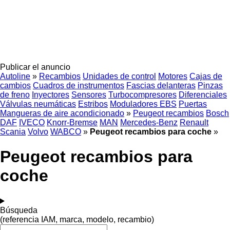
Publicar el anuncio
Autoline
»
Recambios
Unidades de control
Motores
Cajas de
cambios
Cuadros de instrumentos
Fascias delanteras
Pinzas
de freno
Inyectores
Sensores
Turbocompresores
Diferenciales
Válvulas neumáticas
Estribos
Moduladores EBS
Puertas
Mangueras de aire acondicionado
»
Peugeot recambios
Bosch
DAF
IVECO
Knorr-Bremse
MAN
Mercedes-Benz
Renault
Scania
Volvo
WABCO
»
Peugeot recambios para coche
»
Peugeot recambios para
coche
Búsqueda
(referencia IAM, marca, modelo, recambio)