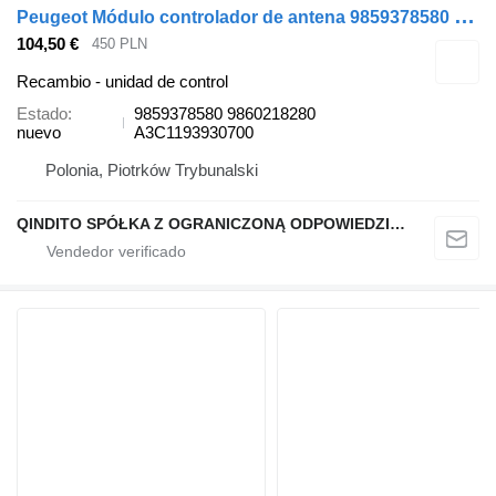
P
eugeot Módulo controlador de antena 9859378580 unidad de control para Peugeot 508 II coche
104,50 €
450 PLN
Recambio - unidad de control
Estado
9859378580 9860218280
nuevo
A3C1193930700
Polonia, Piotrków Trybunalski
QINDITO SPÓŁKA Z OGRANICZONĄ ODPOWIEDZIALNOŚCIĄ