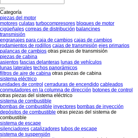
Categoría
piezas del motor
motores
culatas
turbocompresores
bloques de motor
cigüeñales
correas de distribución
balancines
transmisión
engranajes para caja de cambios
cajas de cambios
rodamientos de rodillos
cajas de transmisión
ejes primarios
palancas de cambios
otras piezas de transmisión
piezas de cabina
asientos
fascias delanteras
lunas de vehículos
lunas laterales
techos panorámicos
filtros de aire de cabina
otras piezas de cabina
sistema eléctrico
unidades de control
cerraduras de encendido
cableados
conmutadores en la columna de dirección
botones de control
otras piezas del sistema eléctrico
sistema de combustible
bombas de combustible
inyectores
bombas de inyección
depósitos de combustible
otras piezas del sistema de
combustible
sistema de escape
silenciadores
catalizadores
tubos de escape
sistema de suspensión