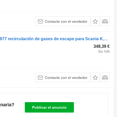
Contacte con el vendedor
SCANIA,BEHR K-Series (01.06-) 2072977 recirculación de gases de escape para Scania K,N,F-series bus (2006-) autobús
348,39 €
Sin IVA
Contacte con el vendedor
naria?
Publicar el anuncio