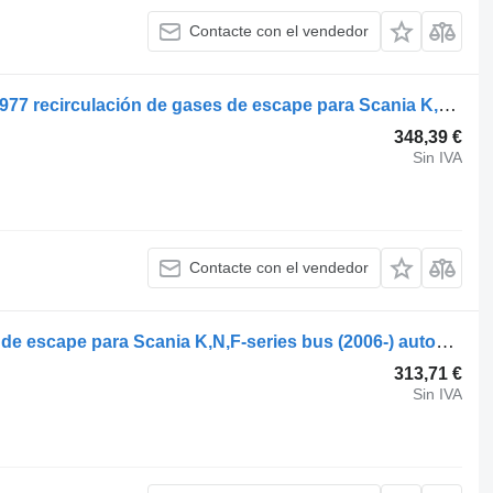
Contacte con el vendedor
SCANIA,BEHR K-Series (01.06-) 2072977 recirculación de gases de escape para Scania K,N,F-series bus (2006-) autobús
348,39 €
Sin IVA
Contacte con el vendedor
Behr 2072977 recirculación de gases de escape para Scania K,N,F-series bus (2006-) autobús
313,71 €
Sin IVA