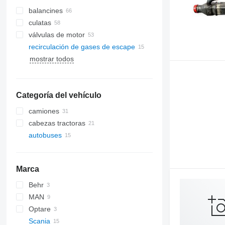
balancines
culatas
válvulas de motor
recirculación de gases de escape
mostrar todos
Categoría del vehículo
camiones
cabezas tractoras
autobuses
Marca
Behr
MAN
Optare
A-series
Scania
Lion's series