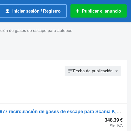
Iniciar sesión / Registro
Publicar el anuncio
lación de gases de escape para autobús
Fecha de publicación
SCANIA,BEHR K-Series (01.06-) 2072977 recirculación de gases de escape para Scania K,N,F-series bus (2006-) autobús
348,39 €
Sin IVA