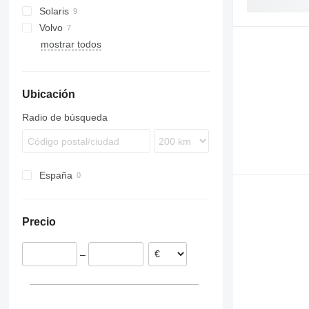
Solaris
Volvo
Alpino
mostrar todos
Urbino
B-series
Ubicación
Radio de búsqueda
España
Precio
–