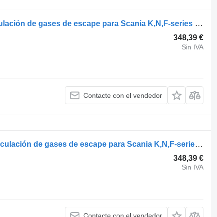
Behr K-Series (01.06-) 2072977 recirculación de gases de escape para Scania K,N,F-series bus (2006-) autobús
348,39 €
Sin IVA
Contacte con el vendedor
Scania K-series (01.06-) 2072977 recirculación de gases de escape para Scania K,N,F-series bus (2006-) autobús
348,39 €
Sin IVA
Contacte con el vendedor