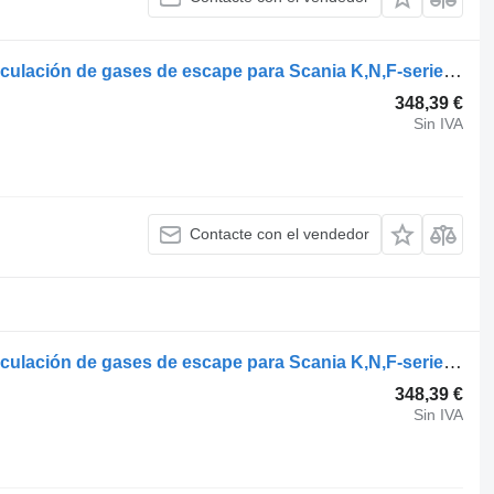
Scania K-series (01.06-) 2072977 recirculación de gases de escape para Scania K,N,F-series bus (2006-) autobús
348,39 €
Sin IVA
Contacte con el vendedor
Scania K-series (01.06-) 2072977 recirculación de gases de escape para Scania K,N,F-series bus (2006-) autobús
348,39 €
Sin IVA