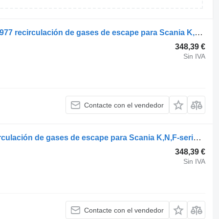
SCANIA,BEHR K-Series (01.06-) 2072977 recirculación de gases de escape para Scania K,N,F-series bus (2006-) autobús
348,39 €
Sin IVA
Contacte con el vendedor
Scania K-Series (01.06-) 2072977 recirculación de gases de escape para Scania K,N,F-series bus (2006-) autobús
348,39 €
Sin IVA
Contacte con el vendedor