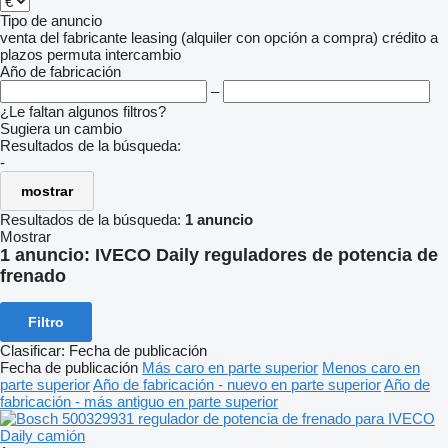
Tipo de anuncio
venta
del fabricante
leasing (alquiler con opción a compra)
crédito
a
plazos
permuta
intercambio
Año de fabricación
–
¿Le faltan algunos filtros?
Sugiera un cambio
Resultados de la búsqueda:
-
mostrar
Resultados de la búsqueda:
1 anuncio
Mostrar
1 anuncio:
IVECO Daily reguladores de potencia de
frenado
Filtro
Clasificar
:
Fecha de publicación
Fecha de publicación
Más caro en parte superior
Menos caro en
parte superior
Año de fabricación - nuevo en parte superior
Año de
fabricación - más antiguo en parte superior