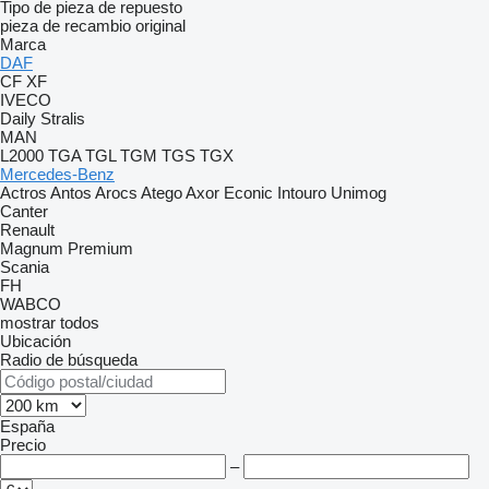
Tipo de pieza de repuesto
pieza de recambio original
Marca
DAF
CF
XF
IVECO
Daily
Stralis
MAN
L2000
TGA
TGL
TGM
TGS
TGX
Mercedes-Benz
Actros
Antos
Arocs
Atego
Axor
Econic
Intouro
Unimog
Canter
Renault
Magnum
Premium
Scania
FH
WABCO
mostrar todos
Ubicación
Radio de búsqueda
España
Precio
–