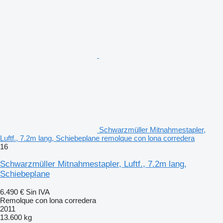
Schwarzmüller Mitnahmestapler,
Luftf., 7.2m lang, Schiebeplane remolque con lona corredera
16
Schwarzmüller Mitnahmestapler, Luftf., 7.2m lang,
Schiebeplane
6.490 €
Sin IVA
Remolque con lona corredera
2011
13.600 kg