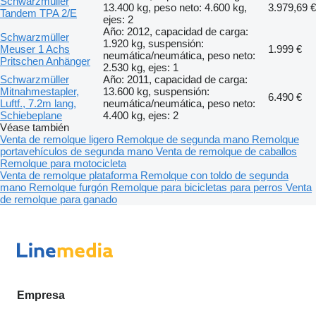
Schwarzmüller
13.400 kg, peso neto: 4.600 kg,
3.979,69 €
Tandem TPA 2/E
ejes: 2
Año: 2012, capacidad de carga:
Schwarzmüller
1.920 kg, suspensión:
Meuser 1 Achs
1.999 €
neumática/neumática, peso neto:
Pritschen Anhänger
2.530 kg, ejes: 1
Schwarzmüller
Año: 2011, capacidad de carga:
Mitnahmestapler,
13.600 kg, suspensión:
6.490 €
Luftf., 7.2m lang,
neumática/neumática, peso neto:
Schiebeplane
4.400 kg, ejes: 2
Véase también
Venta de remolque ligero
Remolque de segunda mano
Remolque
portavehículos de segunda mano
Venta de remolque de caballos
Remolque para motocicleta
Venta de remolque plataforma
Remolque con toldo de segunda
mano
Remolque furgón
Remolque para bicicletas para perros
Venta
de remolque para ganado
Empresa