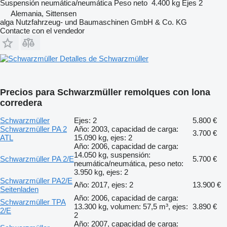
Suspensión
neumática/neumática
Peso neto
4.400 kg
Ejes
2
Alemania, Sittensen
alga Nutzfahrzeug- und Baumaschinen GmbH & Co. KG
Contacte con el vendedor
Detalles de Schwarzmüller
Precios para Schwarzmüller remolques con lona
corredera
Schwarzmüller
Ejes: 2
5.800 €
Schwarzmüller PA 2
Año: 2003, capacidad de carga:
3.700 €
ATL
15.090 kg, ejes: 2
Año: 2006, capacidad de carga:
14.050 kg, suspensión:
Schwarzmüller PA 2/E
5.700 €
neumática/neumática, peso neto:
3.950 kg, ejes: 2
Schwarzmüller PA2/E
Año: 2017, ejes: 2
13.900 €
Seitenladen
Año: 2006, capacidad de carga:
Schwarzmüller TPA
13.300 kg, volumen: 57,5 m³, ejes:
3.890 €
2/E
2
Año: 2007, capacidad de carga: