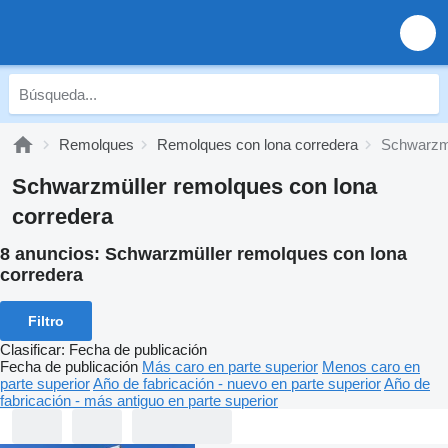
Remolques
Remolques con lona corredera
Schwarzmü
Schwarzmüller remolques con lona
corredera
8 anuncios:
Schwarzmüller remolques con lona
corredera
Filtro
Clasificar
:
Fecha de publicación
Fecha de publicación
Más caro en parte superior
Menos caro en
parte superior
Año de fabricación - nuevo en parte superior
Año de
fabricación - más antiguo en parte superior