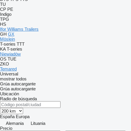
TU
CP
PE
Indigo
TPG
HS
Ifor Williams Trailers
GH
GX
Möslein
T-series
TTT
KA
T-series
Niewiadów
OS
TUE
ZKO
Temared
Universal
mostrar todos
Grúa autocargante
Grúa autocargante
Ubicación
Radio de búsqueda
España
Europa
Alemania
Lituania
Precio