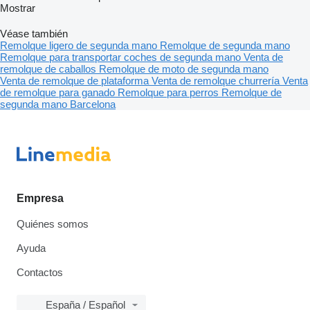
Mostrar
Véase también
Remolque ligero de segunda mano
Remolque de segunda mano
Remolque para transportar coches de segunda mano
Venta de
remolque de caballos
Remolque de moto de segunda mano
Venta de remolque de plataforma
Venta de remolque churrería
Venta
de remolque para ganado
Remolque para perros
Remolque de
segunda mano Barcelona
Empresa
Quiénes somos
Ayuda
Contactos
España / Español