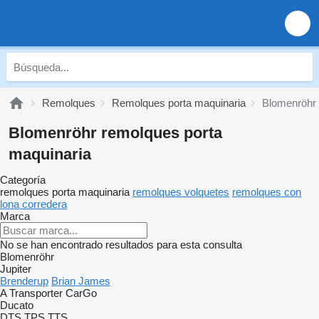
Remolques
Remolques porta maquinaria
Blomenröhr 
Blomenröhr remolques porta
maquinaria
Categoría
remolques porta maquinaria
remolques volquetes
remolques con
lona corredera
Marca
No se han encontrado resultados para esta consulta
Blomenröhr
Jupiter
Brenderup
Brian James
A Transporter
CarGo
Ducato
DTS
TPS
TTS