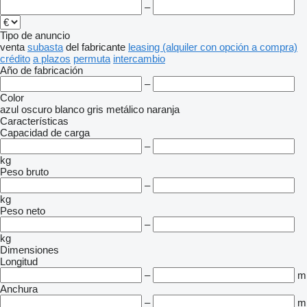
–
Tipo de anuncio
venta
subasta
del fabricante
leasing (alquiler con opción a compra)
crédito
a plazos
permuta
intercambio
Año de fabricación
–
Color
azul oscuro
blanco
gris
metálico
naranja
Características
Capacidad de carga
–
kg
Peso bruto
–
kg
Peso neto
–
kg
Dimensiones
Longitud
–
m
Anchura
–
m