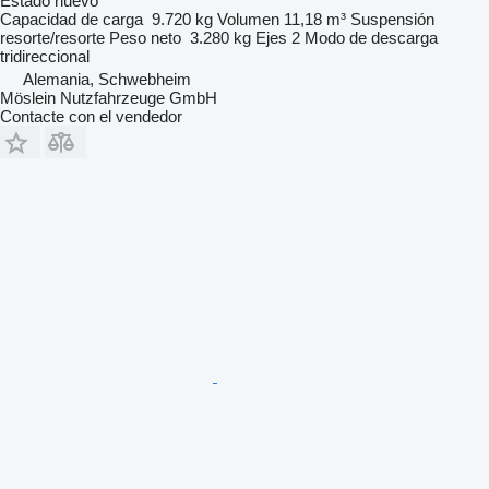
Estado
nuevo
Capacidad de carga
9.720 kg
Volumen
11,18 m³
Suspensión
resorte/resorte
Peso neto
3.280 kg
Ejes
2
Modo de descarga
tridireccional
Alemania, Schwebheim
Möslein Nutzfahrzeuge GmbH
Contacte con el vendedor