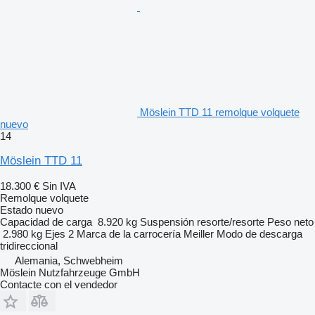
Möslein TTD 11 remolque volquete
nuevo
14
Möslein TTD 11
18.300 €
Sin IVA
Remolque volquete
Estado
nuevo
Capacidad de carga
8.920 kg
Suspensión
resorte/resorte
Peso neto
2.980 kg
Ejes
2
Marca de la carrocería
Meiller
Modo de descarga
tridireccional
Alemania, Schwebheim
Möslein Nutzfahrzeuge GmbH
Contacte con el vendedor