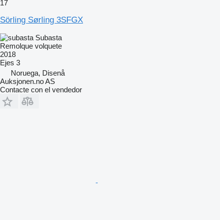
17
Sörling Sørling 3SFGX
Subasta
Remolque volquete
2018
Ejes
3
Noruega, Disenå
Auksjonen.no AS
Contacte con el vendedor