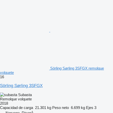
Sörling Sørling 3SFGX remolque
volquete
16
Sörling Sørling 3SFGX
Subasta
Remolque volquete
2018
Capacidad de carga
21.301 kg
Peso neto
6.699 kg
Ejes
3
Noruega, Disenå