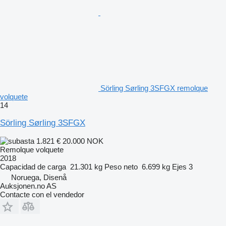
Sörling Sørling 3SFGX remolque
volquete
14
Sörling Sørling 3SFGX
1.821 €
20.000 NOK
Remolque volquete
2018
Capacidad de carga
21.301 kg
Peso neto
6.699 kg
Ejes
3
Noruega, Disenå
Auksjonen.no AS
Contacte con el vendedor